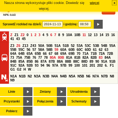
Nasza strona wykorzystuje pliki cookie. Dowiedz się
więcej
x
#
więcej.
Sprawdź rozkład na dzień:
i godzinę:
Z
Z1
Z2
0
1
2
3
4
5
6
7
8
9
10A
10B
11
12
13
14
15
16
41
43
45
Z3
Z6
Z13
Z43
50A
50B
51A
51B
52
53A
53C
53B
54B
55A
55B
55C
56
57
58A
58B
59
60A
60B
60C
60D
61
62
63
64A
64B
65A
65B
66
67
68
69A
69B
70
71A
71B
72A
72B
73
75A
75B
76
77
78
80A
80B
81A
81B
82A
82B
83
84A
84B
85A
85B
86
87A
87B
88A
88B
88C
88D
89
90
91A
91B
91C
92A
92B
93
94
96
97A
97B
99
100
101
201
202
6.
F1
G1
G2
H
W
N1A
N1B
N2
N3A
N3B
N4A
N4B
N5A
N5B
N6
N7A
N7B
N8
N9
Linie
Zmiany
Utrudnienia
Przystanki
Połączenia
Schematy
Pobierz