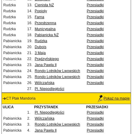
Rudzka
13.
Cienista NŻ
Przesiadki
Rudzka
14.
Popioły
Przesiadki
Rudzka
15.
Farna
Przesiadki
Rudzka
16.
Przestrzenna
Przesiadki
Rudzka
17.
Municypalna
Przesiadki
Rudzka
18.
Pabianicka NŻ
Przesiadki
Pabianicka
19.
Rudzka
Przesiadki
Pabianicka
20.
Dubois
Przesiadki
Pabianicka
21.
3 Maja
Przesiadki
Pabianicka
22.
Prądzyńskiego
Przesiadki
Pabianicka
23.
Jana Pawła II
Przesiadki
Pabianicka
24.
Rondo Lotników Lwowskich
Przesiadki
Pabianicka
25.
Rondo Lotników Lwowskich
Przesiadki
Pabianicka
26.
Wólczańska
Przesiadki
27.
Pl. Niepodległości
CT Ptak Mandoria
Pokaż na mapie
ULICA
PRZYSTANEK
PRZESIADKI
1.
Pl. Niepodległości
Przesiadki
Pabianicka
2.
Wólczańska
Przesiadki
Pabianicka
3.
Rondo Lotników Lwowskich
Przesiadki
Pabianicka
4.
Jana Pawła II
Przesiadki