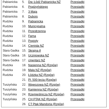
Pabianicka
5.
Dw. Łódź Pabianicka NŻ
Przesiadki
Pabianicka
6.
Prądzyńskiego
Przesiadki
Pabianicka
7.
3 Maja
Przesiadki
Pabianicka
8.
Dubois
Przesiadki
Rudzka
9.
Pabianicka
Przesiadki
Rudzka
10.
Municypalna
Przesiadki
Rudzka
11.
Przestrzenna
Przesiadki
Rudzka
12.
Farna
Przesiadki
Rudzka
13.
Popioły
Przesiadki
Rudzka
14.
Cienista NŻ
Przesiadki
Stara Gadka
15.
Skrajna #
Przesiadki
Stara Gadka
16.
Uczniowska NŻ
Przesiadki
Stara Gadka
17.
cmentarz NŻ
Przesiadki
Rudzka
18.
Nasienna NŻ (Rzgów)
Przesiadki
Rudzka
19.
Mała NŻ (Rzgów)
Przesiadki
Rudzka
20.
Łódzka NŻ (Rzgów)
Przesiadki
21.
Pl. 500-lecia (Rzgów)
Przesiadki
Tuszyńska
22.
Wąwozowa NŻ (Rzgów)
Przesiadki
Tuszyńska
23.
Kamienna NŻ (Rzgów)
Przesiadki
Tuszyńska
24.
Rzemieślnicza NŻ (Rzgów)
Przesiadki
Tuszyńska
25.
CH PTAK NŻ (Rzgów)
Przesiadki
26.
CT Ptak Mandoria (Rzgów)