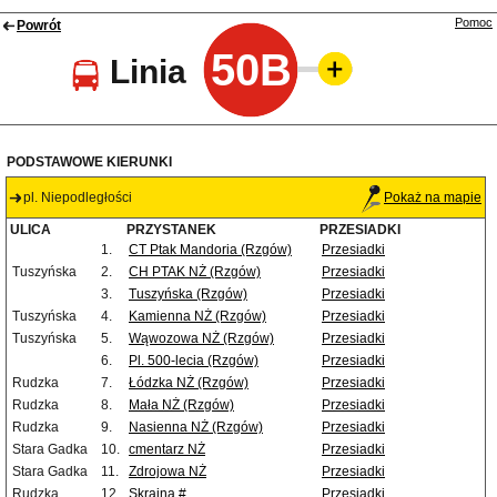
Pomoc
Powrót
50B
Linia
PODSTAWOWE KIERUNKI
pl. Niepodległości
Pokaż na mapie
ULICA
PRZYSTANEK
PRZESIADKI
1.
CT Ptak Mandoria (Rzgów)
Przesiadki
Tuszyńska
2.
CH PTAK NŻ (Rzgów)
Przesiadki
3.
Tuszyńska (Rzgów)
Przesiadki
Tuszyńska
4.
Kamienna NŻ (Rzgów)
Przesiadki
Tuszyńska
5.
Wąwozowa NŻ (Rzgów)
Przesiadki
6.
Pl. 500-lecia (Rzgów)
Przesiadki
Rudzka
7.
Łódzka NŻ (Rzgów)
Przesiadki
Rudzka
8.
Mała NŻ (Rzgów)
Przesiadki
Rudzka
9.
Nasienna NŻ (Rzgów)
Przesiadki
Stara Gadka
10.
cmentarz NŻ
Przesiadki
Stara Gadka
11.
Zdrojowa NŻ
Przesiadki
Rudzka
12.
Skrajna #
Przesiadki