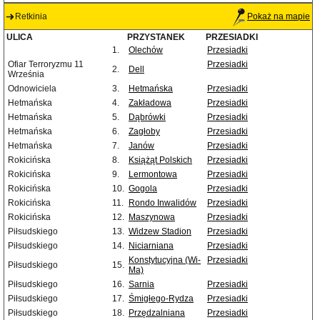
Retkinia
Pokaż na mapie
ULICA
PRZYSTANEK
PRZESIADKI
1.
Olechów
Przesiadki
Ofiar Terroryzmu 11
Przesiadki
2.
Dell
Września
Odnowiciela
3.
Hetmańska
Przesiadki
Hetmańska
4.
Zakładowa
Przesiadki
Hetmańska
5.
Dąbrówki
Przesiadki
Hetmańska
6.
Zagłoby
Przesiadki
Hetmańska
7.
Janów
Przesiadki
Rokicińska
8.
Książąt Polskich
Przesiadki
Rokicińska
9.
Lermontowa
Przesiadki
Rokicińska
10.
Gogola
Przesiadki
Rokicińska
11.
Rondo Inwalidów
Przesiadki
Rokicińska
12.
Maszynowa
Przesiadki
Piłsudskiego
13.
Widzew Stadion
Przesiadki
Piłsudskiego
14.
Niciarniana
Przesiadki
Konstytucyjna (Wi-
Przesiadki
Piłsudskiego
15.
Ma)
Piłsudskiego
16.
Sarnia
Przesiadki
Piłsudskiego
17.
Śmigłego-Rydza
Przesiadki
Piłsudskiego
18.
Przędzalniana
Przesiadki