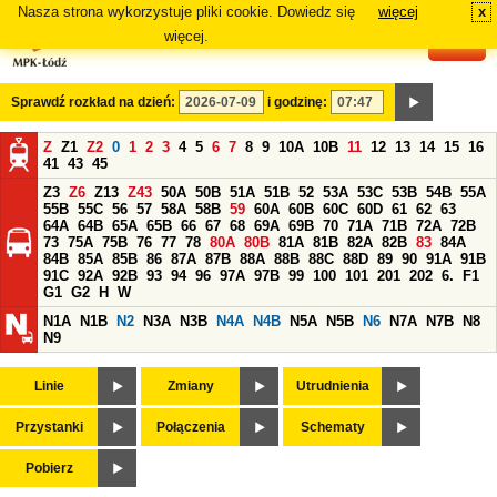
Nasza strona wykorzystuje pliki cookie. Dowiedz się
więcej
x
#
więcej.
Sprawdź rozkład na dzień:
i godzinę:
Z
Z1
Z2
0
1
2
3
4
5
6
7
8
9
10A
10B
11
12
13
14
15
16
41
43
45
Z3
Z6
Z13
Z43
50A
50B
51A
51B
52
53A
53C
53B
54B
55A
55B
55C
56
57
58A
58B
59
60A
60B
60C
60D
61
62
63
64A
64B
65A
65B
66
67
68
69A
69B
70
71A
71B
72A
72B
73
75A
75B
76
77
78
80A
80B
81A
81B
82A
82B
83
84A
84B
85A
85B
86
87A
87B
88A
88B
88C
88D
89
90
91A
91B
91C
92A
92B
93
94
96
97A
97B
99
100
101
201
202
6.
F1
G1
G2
H
W
N1A
N1B
N2
N3A
N3B
N4A
N4B
N5A
N5B
N6
N7A
N7B
N8
N9
Linie
Zmiany
Utrudnienia
Przystanki
Połączenia
Schematy
Pobierz