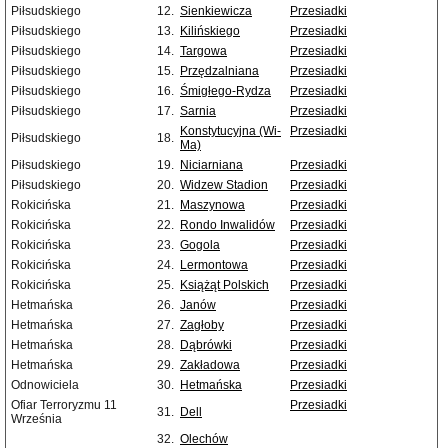
Piłsudskiego
12.
Sienkiewicza
Przesiadki
Piłsudskiego
13.
Kilińskiego
Przesiadki
Piłsudskiego
14.
Targowa
Przesiadki
Piłsudskiego
15.
Przędzalniana
Przesiadki
Piłsudskiego
16.
Śmigłego-Rydza
Przesiadki
Piłsudskiego
17.
Sarnia
Przesiadki
Konstytucyjna (Wi-
Przesiadki
Piłsudskiego
18.
Ma)
Piłsudskiego
19.
Niciarniana
Przesiadki
Piłsudskiego
20.
Widzew Stadion
Przesiadki
Rokicińska
21.
Maszynowa
Przesiadki
Rokicińska
22.
Rondo Inwalidów
Przesiadki
Rokicińska
23.
Gogola
Przesiadki
Rokicińska
24.
Lermontowa
Przesiadki
Rokicińska
25.
Książąt Polskich
Przesiadki
Hetmańska
26.
Janów
Przesiadki
Hetmańska
27.
Zagłoby
Przesiadki
Hetmańska
28.
Dąbrówki
Przesiadki
Hetmańska
29.
Zakładowa
Przesiadki
Odnowiciela
30.
Hetmańska
Przesiadki
Ofiar Terroryzmu 11
Przesiadki
31.
Dell
Września
32.
Olechów