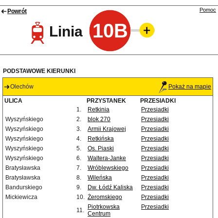
Pomoc
Powrót
10B
Linia
PODSTAWOWE KIERUNKI
Olechów
Pokaż na mapie
ULICA
PRZYSTANEK
PRZESIADKI
1.
Retkinia
Przesiadki
Wyszyńskiego
2.
blok 270
Przesiadki
Wyszyńskiego
3.
Armii Krajowej
Przesiadki
Wyszyńskiego
4.
Retkińska
Przesiadki
Wyszyńskiego
5.
Os. Piaski
Przesiadki
Wyszyńskiego
6.
Waltera-Janke
Przesiadki
Bratysławska
7.
Wróblewskiego
Przesiadki
Bratysławska
8.
Wileńska
Przesiadki
Bandurskiego
9.
Dw. Łódź Kaliska
Przesiadki
Mickiewicza
10.
Żeromskiego
Przesiadki
Piotrkowska
Przesiadki
11.
Centrum