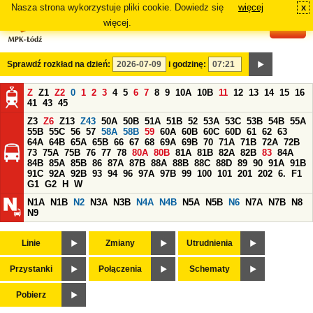
Nasza strona wykorzystuje pliki cookie. Dowiedz się
więcej
x
#
więcej.
Sprawdź rozkład na dzień:
i godzinę:
Z
Z1
Z2
0
1
2
3
4
5
6
7
8
9
10A
10B
11
12
13
14
15
16
41
43
45
Z3
Z6
Z13
Z43
50A
50B
51A
51B
52
53A
53C
53B
54B
55A
55B
55C
56
57
58A
58B
59
60A
60B
60C
60D
61
62
63
64A
64B
65A
65B
66
67
68
69A
69B
70
71A
71B
72A
72B
73
75A
75B
76
77
78
80A
80B
81A
81B
82A
82B
83
84A
84B
85A
85B
86
87A
87B
88A
88B
88C
88D
89
90
91A
91B
91C
92A
92B
93
94
96
97A
97B
99
100
101
201
202
6.
F1
G1
G2
H
W
N1A
N1B
N2
N3A
N3B
N4A
N4B
N5A
N5B
N6
N7A
N7B
N8
N9
Linie
Zmiany
Utrudnienia
Przystanki
Połączenia
Schematy
Pobierz