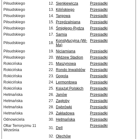
Piłsudskiego
12.
Sienkiewicza
Przesiadki
Piłsudskiego
13.
Kilińskiego
Przesiadki
Piłsudskiego
14.
Targowa
Przesiadki
Piłsudskiego
15.
Przędzalniana
Przesiadki
Piłsudskiego
16.
Śmigłego-Rydza
Przesiadki
Piłsudskiego
17.
Sarnia
Przesiadki
Konstytucyjna (Wi-
Przesiadki
Piłsudskiego
18.
Ma)
Piłsudskiego
19.
Niciarniana
Przesiadki
Piłsudskiego
20.
Widzew Stadion
Przesiadki
Rokicińska
21.
Maszynowa
Przesiadki
Rokicińska
22.
Rondo Inwalidów
Przesiadki
Rokicińska
23.
Gogola
Przesiadki
Rokicińska
24.
Lermontowa
Przesiadki
Rokicińska
25.
Książąt Polskich
Przesiadki
Hetmańska
26.
Janów
Przesiadki
Hetmańska
27.
Zagłoby
Przesiadki
Hetmańska
28.
Dąbrówki
Przesiadki
Hetmańska
29.
Zakładowa
Przesiadki
Odnowiciela
30.
Hetmańska
Przesiadki
Ofiar Terroryzmu 11
Przesiadki
31.
Dell
Września
32.
Olechów