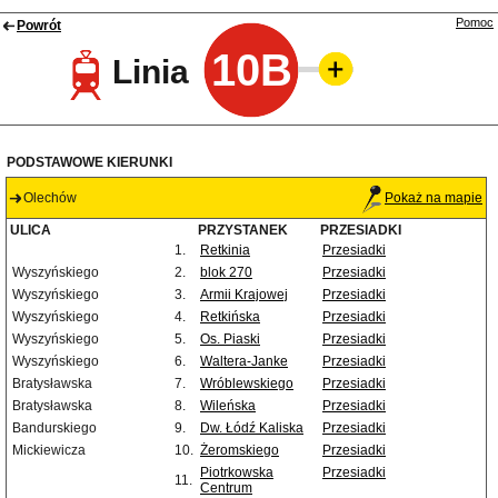
Pomoc
Powrót
10B
Linia
PODSTAWOWE KIERUNKI
Olechów
Pokaż na mapie
ULICA
PRZYSTANEK
PRZESIADKI
1.
Retkinia
Przesiadki
Wyszyńskiego
2.
blok 270
Przesiadki
Wyszyńskiego
3.
Armii Krajowej
Przesiadki
Wyszyńskiego
4.
Retkińska
Przesiadki
Wyszyńskiego
5.
Os. Piaski
Przesiadki
Wyszyńskiego
6.
Waltera-Janke
Przesiadki
Bratysławska
7.
Wróblewskiego
Przesiadki
Bratysławska
8.
Wileńska
Przesiadki
Bandurskiego
9.
Dw. Łódź Kaliska
Przesiadki
Mickiewicza
10.
Żeromskiego
Przesiadki
Piotrkowska
Przesiadki
11.
Centrum