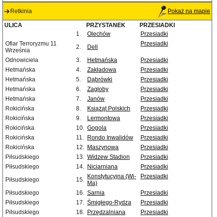
Retkinia
Pokaż na mapie
ULICA
PRZYSTANEK
PRZESIADKI
1.
Olechów
Przesiadki
Ofiar Terroryzmu 11
Przesiadki
2.
Dell
Września
Odnowiciela
3.
Hetmańska
Przesiadki
Hetmańska
4.
Zakładowa
Przesiadki
Hetmańska
5.
Dąbrówki
Przesiadki
Hetmańska
6.
Zagłoby
Przesiadki
Hetmańska
7.
Janów
Przesiadki
Rokicińska
8.
Książąt Polskich
Przesiadki
Rokicińska
9.
Lermontowa
Przesiadki
Rokicińska
10.
Gogola
Przesiadki
Rokicińska
11.
Rondo Inwalidów
Przesiadki
Rokicińska
12.
Maszynowa
Przesiadki
Piłsudskiego
13.
Widzew Stadion
Przesiadki
Piłsudskiego
14.
Niciarniana
Przesiadki
Konstytucyjna (Wi-
Przesiadki
Piłsudskiego
15.
Ma)
Piłsudskiego
16.
Sarnia
Przesiadki
Piłsudskiego
17.
Śmigłego-Rydza
Przesiadki
Piłsudskiego
18.
Przędzalniana
Przesiadki