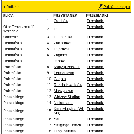
Retkinia
Pokaż na mapie
ULICA
PRZYSTANEK
PRZESIADKI
1.
Olechów
Przesiadki
Ofiar Terroryzmu 11
Przesiadki
2.
Dell
Września
Odnowiciela
3.
Hetmańska
Przesiadki
Hetmańska
4.
Zakładowa
Przesiadki
Hetmańska
5.
Dąbrówki
Przesiadki
Hetmańska
6.
Zagłoby
Przesiadki
Hetmańska
7.
Janów
Przesiadki
Rokicińska
8.
Książąt Polskich
Przesiadki
Rokicińska
9.
Lermontowa
Przesiadki
Rokicińska
10.
Gogola
Przesiadki
Rokicińska
11.
Rondo Inwalidów
Przesiadki
Rokicińska
12.
Maszynowa
Przesiadki
Piłsudskiego
13.
Widzew Stadion
Przesiadki
Piłsudskiego
14.
Niciarniana
Przesiadki
Konstytucyjna (Wi-
Przesiadki
Piłsudskiego
15.
Ma)
Piłsudskiego
16.
Sarnia
Przesiadki
Piłsudskiego
17.
Śmigłego-Rydza
Przesiadki
Piłsudskiego
18.
Przędzalniana
Przesiadki