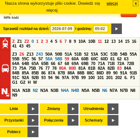
Nasza strona wykorzystuje pliki cookie. Dowiedz się
więcej
x
#
więcej.
Sprawdź rozkład na dzień:
i godzinę:
Z
Z1
Z2
0
1
2
3
4
5
6
7
8
9
10A
10B
11
12
13
14
15
16
41
43
45
Z3
Z6
Z13
Z43
50A
50B
51A
51B
52
53A
53C
53B
54B
55A
55B
55C
56
57
58A
58B
59
60A
60B
60C
60D
61
62
63
64A
64B
65A
65B
66
67
68
69A
69B
70
71A
71B
72A
72B
73
75A
75B
76
77
78
80A
80B
81A
81B
82A
82B
83
84A
84B
85A
85B
86
87A
87B
88A
88B
88C
88D
89
90
91A
91B
91C
92A
92B
93
94
96
97A
97B
99
100
101
201
202
6.
F1
G1
G2
H
W
N1A
N1B
N2
N3A
N3B
N4A
N4B
N5A
N5B
N6
N7A
N7B
N8
N9
Linie
Zmiany
Utrudnienia
Przystanki
Połączenia
Schematy
Pobierz