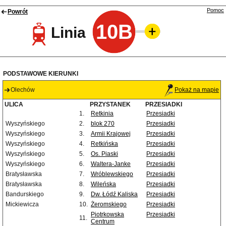
Pomoc
Powrót
10B
Linia
PODSTAWOWE KIERUNKI
Olechów
Pokaż na mapie
ULICA
PRZYSTANEK
PRZESIADKI
1.
Retkinia
Przesiadki
Wyszyńskiego
2.
blok 270
Przesiadki
Wyszyńskiego
3.
Armii Krajowej
Przesiadki
Wyszyńskiego
4.
Retkińska
Przesiadki
Wyszyńskiego
5.
Os. Piaski
Przesiadki
Wyszyńskiego
6.
Waltera-Janke
Przesiadki
Bratysławska
7.
Wróblewskiego
Przesiadki
Bratysławska
8.
Wileńska
Przesiadki
Bandurskiego
9.
Dw. Łódź Kaliska
Przesiadki
Mickiewicza
10.
Żeromskiego
Przesiadki
Piotrkowska
Przesiadki
11.
Centrum