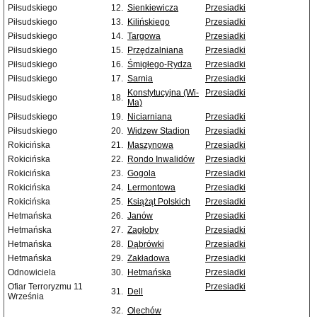
Piłsudskiego
12.
Sienkiewicza
Przesiadki
Piłsudskiego
13.
Kilińskiego
Przesiadki
Piłsudskiego
14.
Targowa
Przesiadki
Piłsudskiego
15.
Przędzalniana
Przesiadki
Piłsudskiego
16.
Śmigłego-Rydza
Przesiadki
Piłsudskiego
17.
Sarnia
Przesiadki
Konstytucyjna (Wi-
Przesiadki
Piłsudskiego
18.
Ma)
Piłsudskiego
19.
Niciarniana
Przesiadki
Piłsudskiego
20.
Widzew Stadion
Przesiadki
Rokicińska
21.
Maszynowa
Przesiadki
Rokicińska
22.
Rondo Inwalidów
Przesiadki
Rokicińska
23.
Gogola
Przesiadki
Rokicińska
24.
Lermontowa
Przesiadki
Rokicińska
25.
Książąt Polskich
Przesiadki
Hetmańska
26.
Janów
Przesiadki
Hetmańska
27.
Zagłoby
Przesiadki
Hetmańska
28.
Dąbrówki
Przesiadki
Hetmańska
29.
Zakładowa
Przesiadki
Odnowiciela
30.
Hetmańska
Przesiadki
Ofiar Terroryzmu 11
Przesiadki
31.
Dell
Września
32.
Olechów