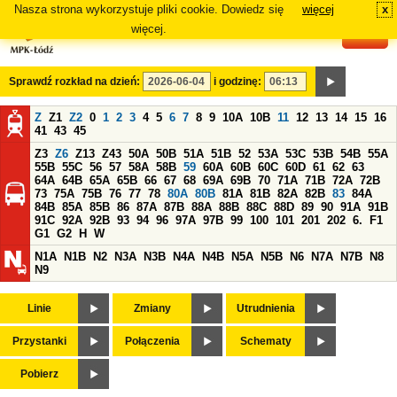
Nasza strona wykorzystuje pliki cookie. Dowiedz się
więcej
x
#
więcej.
Sprawdź rozkład na dzień:
i godzinę:
Z
Z1
Z2
0
1
2
3
4
5
6
7
8
9
10A
10B
11
12
13
14
15
16
41
43
45
Z3
Z6
Z13
Z43
50A
50B
51A
51B
52
53A
53C
53B
54B
55A
55B
55C
56
57
58A
58B
59
60A
60B
60C
60D
61
62
63
64A
64B
65A
65B
66
67
68
69A
69B
70
71A
71B
72A
72B
73
75A
75B
76
77
78
80A
80B
81A
81B
82A
82B
83
84A
84B
85A
85B
86
87A
87B
88A
88B
88C
88D
89
90
91A
91B
91C
92A
92B
93
94
96
97A
97B
99
100
101
201
202
6.
F1
G1
G2
H
W
N1A
N1B
N2
N3A
N3B
N4A
N4B
N5A
N5B
N6
N7A
N7B
N8
N9
Linie
Zmiany
Utrudnienia
Przystanki
Połączenia
Schematy
Pobierz