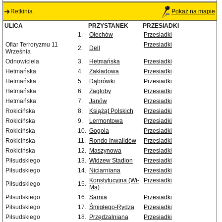
Retkinia
Pokaż na mapie
ULICA
PRZYSTANEK
PRZESIADKI
1.
Olechów
Przesiadki
Ofiar Terroryzmu 11
Przesiadki
2.
Dell
Września
Odnowiciela
3.
Hetmańska
Przesiadki
Hetmańska
4.
Zakładowa
Przesiadki
Hetmańska
5.
Dąbrówki
Przesiadki
Hetmańska
6.
Zagłoby
Przesiadki
Hetmańska
7.
Janów
Przesiadki
Rokicińska
8.
Książąt Polskich
Przesiadki
Rokicińska
9.
Lermontowa
Przesiadki
Rokicińska
10.
Gogola
Przesiadki
Rokicińska
11.
Rondo Inwalidów
Przesiadki
Rokicińska
12.
Maszynowa
Przesiadki
Piłsudskiego
13.
Widzew Stadion
Przesiadki
Piłsudskiego
14.
Niciarniana
Przesiadki
Konstytucyjna (Wi-
Przesiadki
Piłsudskiego
15.
Ma)
Piłsudskiego
16.
Sarnia
Przesiadki
Piłsudskiego
17.
Śmigłego-Rydza
Przesiadki
Piłsudskiego
18.
Przędzalniana
Przesiadki