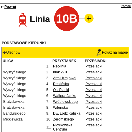
Pomoc
Powrót
10B
Linia
PODSTAWOWE KIERUNKI
Olechów
Pokaż na mapie
ULICA
PRZYSTANEK
PRZESIADKI
1.
Retkinia
Przesiadki
Wyszyńskiego
2.
blok 270
Przesiadki
Wyszyńskiego
3.
Armii Krajowej
Przesiadki
Wyszyńskiego
4.
Retkińska
Przesiadki
Wyszyńskiego
5.
Os. Piaski
Przesiadki
Wyszyńskiego
6.
Waltera-Janke
Przesiadki
Bratysławska
7.
Wróblewskiego
Przesiadki
Bratysławska
8.
Wileńska
Przesiadki
Bandurskiego
9.
Dw. Łódź Kaliska
Przesiadki
Mickiewicza
10.
Żeromskiego
Przesiadki
Piotrkowska
Przesiadki
11.
Centrum