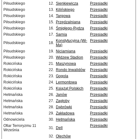
Piłsudskiego
12.
Sienkiewicza
Przesiadki
Piłsudskiego
13.
Kilińskiego
Przesiadki
Piłsudskiego
14.
Targowa
Przesiadki
Piłsudskiego
15.
Przędzalniana
Przesiadki
Piłsudskiego
16.
Śmigłego-Rydza
Przesiadki
Piłsudskiego
17.
Sarnia
Przesiadki
Konstytucyjna (Wi-
Przesiadki
Piłsudskiego
18.
Ma)
Piłsudskiego
19.
Niciarniana
Przesiadki
Piłsudskiego
20.
Widzew Stadion
Przesiadki
Rokicińska
21.
Maszynowa
Przesiadki
Rokicińska
22.
Rondo Inwalidów
Przesiadki
Rokicińska
23.
Gogola
Przesiadki
Rokicińska
24.
Lermontowa
Przesiadki
Rokicińska
25.
Książąt Polskich
Przesiadki
Hetmańska
26.
Janów
Przesiadki
Hetmańska
27.
Zagłoby
Przesiadki
Hetmańska
28.
Dąbrówki
Przesiadki
Hetmańska
29.
Zakładowa
Przesiadki
Odnowiciela
30.
Hetmańska
Przesiadki
Ofiar Terroryzmu 11
Przesiadki
31.
Dell
Września
32.
Olechów