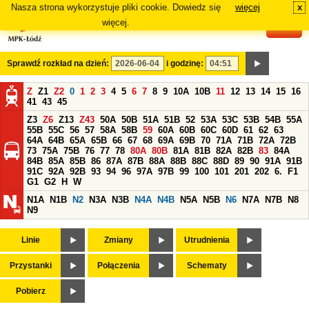
Nasza strona wykorzystuje pliki cookie. Dowiedz się
więcej
x
#
więcej.
Sprawdź rozkład na dzień:
i godzinę:
Z
Z1
Z2
0
1
2
3
4
5
6
7
8
9
10A
10B
11
12
13
14
15
16
41
43
45
Z3
Z6
Z13
Z43
50A
50B
51A
51B
52
53A
53C
53B
54B
55A
55B
55C
56
57
58A
58B
59
60A
60B
60C
60D
61
62
63
64A
64B
65A
65B
66
67
68
69A
69B
70
71A
71B
72A
72B
73
75A
75B
76
77
78
80A
80B
81A
81B
82A
82B
83
84A
84B
85A
85B
86
87A
87B
88A
88B
88C
88D
89
90
91A
91B
91C
92A
92B
93
94
96
97A
97B
99
100
101
201
202
6.
F1
G1
G2
H
W
N1A
N1B
N2
N3A
N3B
N4A
N4B
N5A
N5B
N6
N7A
N7B
N8
N9
Linie
Zmiany
Utrudnienia
Przystanki
Połączenia
Schematy
Pobierz