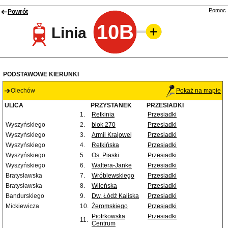
Pomoc
Powrót
10B
Linia
PODSTAWOWE KIERUNKI
Olechów
Pokaż na mapie
ULICA
PRZYSTANEK
PRZESIADKI
1.
Retkinia
Przesiadki
Wyszyńskiego
2.
blok 270
Przesiadki
Wyszyńskiego
3.
Armii Krajowej
Przesiadki
Wyszyńskiego
4.
Retkińska
Przesiadki
Wyszyńskiego
5.
Os. Piaski
Przesiadki
Wyszyńskiego
6.
Waltera-Janke
Przesiadki
Bratysławska
7.
Wróblewskiego
Przesiadki
Bratysławska
8.
Wileńska
Przesiadki
Bandurskiego
9.
Dw. Łódź Kaliska
Przesiadki
Mickiewicza
10.
Żeromskiego
Przesiadki
Piotrkowska
Przesiadki
11.
Centrum