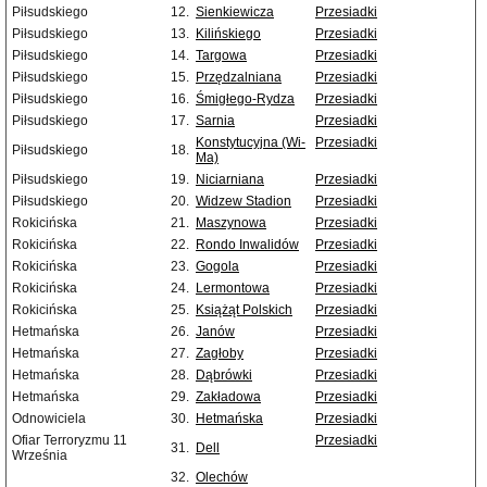
Piłsudskiego
12.
Sienkiewicza
Przesiadki
Piłsudskiego
13.
Kilińskiego
Przesiadki
Piłsudskiego
14.
Targowa
Przesiadki
Piłsudskiego
15.
Przędzalniana
Przesiadki
Piłsudskiego
16.
Śmigłego-Rydza
Przesiadki
Piłsudskiego
17.
Sarnia
Przesiadki
Konstytucyjna (Wi-
Przesiadki
Piłsudskiego
18.
Ma)
Piłsudskiego
19.
Niciarniana
Przesiadki
Piłsudskiego
20.
Widzew Stadion
Przesiadki
Rokicińska
21.
Maszynowa
Przesiadki
Rokicińska
22.
Rondo Inwalidów
Przesiadki
Rokicińska
23.
Gogola
Przesiadki
Rokicińska
24.
Lermontowa
Przesiadki
Rokicińska
25.
Książąt Polskich
Przesiadki
Hetmańska
26.
Janów
Przesiadki
Hetmańska
27.
Zagłoby
Przesiadki
Hetmańska
28.
Dąbrówki
Przesiadki
Hetmańska
29.
Zakładowa
Przesiadki
Odnowiciela
30.
Hetmańska
Przesiadki
Ofiar Terroryzmu 11
Przesiadki
31.
Dell
Września
32.
Olechów