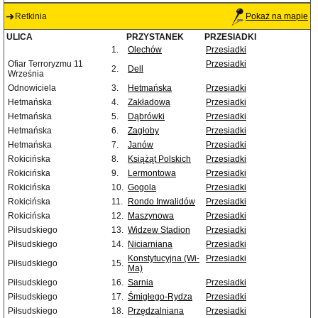
Retkinia
Pokaż na mapie
ULICA
PRZYSTANEK
PRZESIADKI
1.
Olechów
Przesiadki
Ofiar Terroryzmu 11
Przesiadki
2.
Dell
Września
Odnowiciela
3.
Hetmańska
Przesiadki
Hetmańska
4.
Zakładowa
Przesiadki
Hetmańska
5.
Dąbrówki
Przesiadki
Hetmańska
6.
Zagłoby
Przesiadki
Hetmańska
7.
Janów
Przesiadki
Rokicińska
8.
Książąt Polskich
Przesiadki
Rokicińska
9.
Lermontowa
Przesiadki
Rokicińska
10.
Gogola
Przesiadki
Rokicińska
11.
Rondo Inwalidów
Przesiadki
Rokicińska
12.
Maszynowa
Przesiadki
Piłsudskiego
13.
Widzew Stadion
Przesiadki
Piłsudskiego
14.
Niciarniana
Przesiadki
Konstytucyjna (Wi-
Przesiadki
Piłsudskiego
15.
Ma)
Piłsudskiego
16.
Sarnia
Przesiadki
Piłsudskiego
17.
Śmigłego-Rydza
Przesiadki
Piłsudskiego
18.
Przędzalniana
Przesiadki