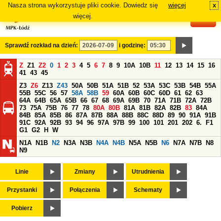
Nasza strona wykorzystuje pliki cookie. Dowiedz się
więcej
x
#
więcej.
Sprawdź rozkład na dzień:
i godzinę:
Z
Z1
Z2
0
1
2
3
4
5
6
7
8
9
10A
10B
11
12
13
14
15
16
41
43
45
Z3
Z6
Z13
Z43
50A
50B
51A
51B
52
53A
53C
53B
54B
55A
55B
55C
56
57
58A
58B
59
60A
60B
60C
60D
61
62
63
64A
64B
65A
65B
66
67
68
69A
69B
70
71A
71B
72A
72B
73
75A
75B
76
77
78
80A
80B
81A
81B
82A
82B
83
84A
84B
85A
85B
86
87A
87B
88A
88B
88C
88D
89
90
91A
91B
91C
92A
92B
93
94
96
97A
97B
99
100
101
201
202
6.
F1
G1
G2
H
W
N1A
N1B
N2
N3A
N3B
N4A
N4B
N5A
N5B
N6
N7A
N7B
N8
N9
Linie
Zmiany
Utrudnienia
Przystanki
Połączenia
Schematy
Pobierz