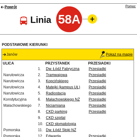
Pomoc
Powrót
58A
Linia
PODSTAWOWE KIERUNKI
Janów
Pokaż na mapie
ULICA
PRZYSTANEK
PRZESIADKI
1.
Dw. Łódź Fabryczna
Przesiadki
Narutowicza
2.
Tramwajowa
Przesiadki
Narutowicza
3.
Kopcińskiego
Przesiadki
Narutowicza
4.
Matejki (kampus UŁ)
Przesiadki
Narutowicza
5.
Radiostacja
Przesiadki
Konstytucyjna
6.
Małachowskiego NŻ
Przesiadki
Małachowskiego
7.
Niciarniana
Przesiadki
8.
CKD parking
Przesiadki
9.
CKD szpital
10.
CKD stomatologia
Pomorska
11.
Dw. Łódź Stoki NŻ
Pomorska
12.
Edwarda
Przesiadki