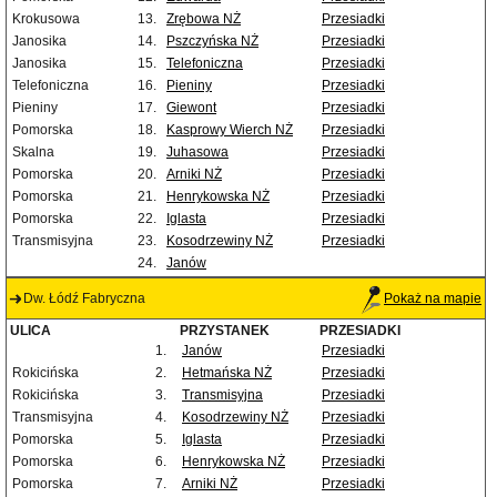
Krokusowa
13.
Zrębowa NŻ
Przesiadki
Janosika
14.
Pszczyńska NŻ
Przesiadki
Janosika
15.
Telefoniczna
Przesiadki
Telefoniczna
16.
Pieniny
Przesiadki
Pieniny
17.
Giewont
Przesiadki
Pomorska
18.
Kasprowy Wierch NŻ
Przesiadki
Skalna
19.
Juhasowa
Przesiadki
Pomorska
20.
Arniki NŻ
Przesiadki
Pomorska
21.
Henrykowska NŻ
Przesiadki
Pomorska
22.
Iglasta
Przesiadki
Transmisyjna
23.
Kosodrzewiny NŻ
Przesiadki
24.
Janów
Dw. Łódź Fabryczna
Pokaż na mapie
ULICA
PRZYSTANEK
PRZESIADKI
1.
Janów
Przesiadki
Rokicińska
2.
Hetmańska NŻ
Przesiadki
Rokicińska
3.
Transmisyjna
Przesiadki
Transmisyjna
4.
Kosodrzewiny NŻ
Przesiadki
Pomorska
5.
Iglasta
Przesiadki
Pomorska
6.
Henrykowska NŻ
Przesiadki
Pomorska
7.
Arniki NŻ
Przesiadki