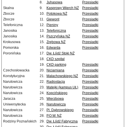
8.
Juhasowa
Przesiadki
Skalna
9.
Kasprowy Wierch NŻ
Przesiadki
Zbocze
10.
Potokowa NŻ
Przesiadki
Zbocze
11.
Giewont
Przesiadki
Telefoniczna
12.
Pieniny
Przesiadki
Janosika
13.
Telefoniczna
Przesiadki
Janosika
14.
Pszczyńska NŻ
Przesiadki
Krokusowa
15.
Zrębowa NŻ
Przesiadki
Pomorska
16.
Edwarda
Przesiadki
Poronińska
17.
Dw. Łódź Stoki NŻ
18.
CKD szpital
19.
CKD parking
Przesiadki
Czechosłowacka
20.
Niciarniana
Przesiadki
Konstytucyjna
21.
Małachowskiego NŻ
Przesiadki
Narutowicza
22.
Radiostacja
Przesiadki
Narutowicza
23.
Matejki (kampus UŁ)
Przesiadki
Narutowicza
24.
Kopcińskiego
Przesiadki
Jaracza
25.
Wierzbowa
Przesiadki
Uniwersytecka
26.
Narutowicza
Przesiadki
Narutowicza
27.
Pl. Dąbrowskiego
Przesiadki
Narutowicza
28.
P.O.W. NŻ
Przesiadki
Rodziny Poznańskich
29.
Dw. Łódź Fabryczna
Przesiadki