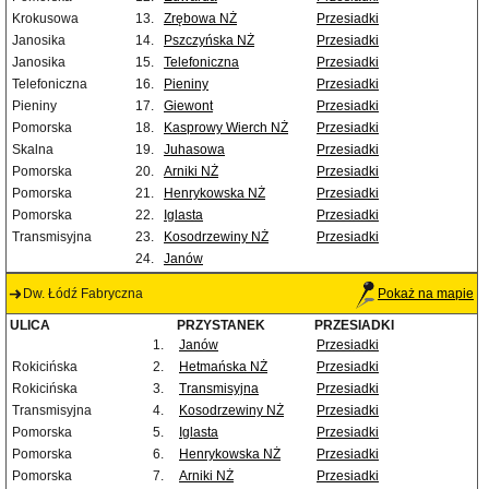
Krokusowa
13.
Zrębowa NŻ
Przesiadki
Janosika
14.
Pszczyńska NŻ
Przesiadki
Janosika
15.
Telefoniczna
Przesiadki
Telefoniczna
16.
Pieniny
Przesiadki
Pieniny
17.
Giewont
Przesiadki
Pomorska
18.
Kasprowy Wierch NŻ
Przesiadki
Skalna
19.
Juhasowa
Przesiadki
Pomorska
20.
Arniki NŻ
Przesiadki
Pomorska
21.
Henrykowska NŻ
Przesiadki
Pomorska
22.
Iglasta
Przesiadki
Transmisyjna
23.
Kosodrzewiny NŻ
Przesiadki
24.
Janów
Dw. Łódź Fabryczna
Pokaż na mapie
ULICA
PRZYSTANEK
PRZESIADKI
1.
Janów
Przesiadki
Rokicińska
2.
Hetmańska NŻ
Przesiadki
Rokicińska
3.
Transmisyjna
Przesiadki
Transmisyjna
4.
Kosodrzewiny NŻ
Przesiadki
Pomorska
5.
Iglasta
Przesiadki
Pomorska
6.
Henrykowska NŻ
Przesiadki
Pomorska
7.
Arniki NŻ
Przesiadki