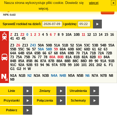
Nasza strona wykorzystuje pliki cookie. Dowiedz się
więcej
x
#
więcej.
Sprawdź rozkład na dzień:
i godzinę:
Z
Z1
Z2
0
1
2
3
4
5
6
7
8
9
10A
10B
11
12
13
14
15
16
41
43
45
Z3
Z6
Z13
Z43
50A
50B
51A
51B
52
53A
53C
53B
54B
55A
55B
55C
56
57
58A
58B
59
60A
60B
60C
60D
61
62
63
64A
64B
65A
65B
66
67
68
69A
69B
70
71A
71B
72A
72B
73
75A
75B
76
77
78
80A
80B
81A
81B
82A
82B
83
84A
84B
85A
85B
86
87A
87B
88A
88B
88C
88D
89
90
91A
91B
91C
92A
92B
93
94
96
97A
97B
99
100
101
201
202
6.
F1
G1
G2
H
W
N1A
N1B
N2
N3A
N3B
N4A
N4B
N5A
N5B
N6
N7A
N7B
N8
N9
Linie
Zmiany
Utrudnienia
Przystanki
Połączenia
Schematy
Pobierz