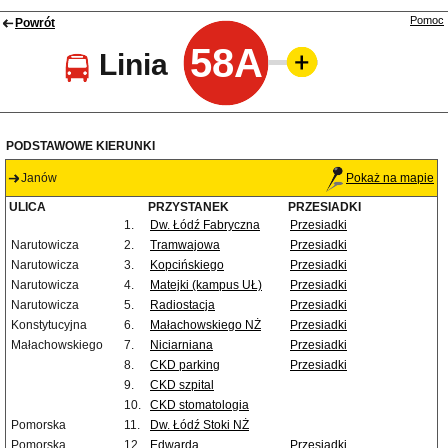
Pomoc
Powrót
58A
Linia
PODSTAWOWE KIERUNKI
Janów
Pokaż na mapie
ULICA
PRZYSTANEK
PRZESIADKI
1.
Dw. Łódź Fabryczna
Przesiadki
Narutowicza
2.
Tramwajowa
Przesiadki
Narutowicza
3.
Kopcińskiego
Przesiadki
Narutowicza
4.
Matejki (kampus UŁ)
Przesiadki
Narutowicza
5.
Radiostacja
Przesiadki
Konstytucyjna
6.
Małachowskiego NŻ
Przesiadki
Małachowskiego
7.
Niciarniana
Przesiadki
8.
CKD parking
Przesiadki
9.
CKD szpital
10.
CKD stomatologia
Pomorska
11.
Dw. Łódź Stoki NŻ
Pomorska
12.
Edwarda
Przesiadki