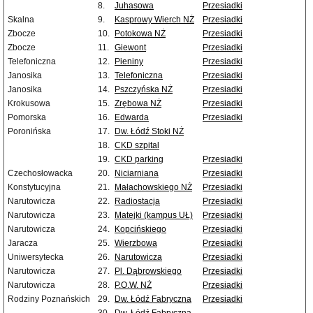
8.
Juhasowa
Przesiadki
Skalna
9.
Kasprowy Wierch NŻ
Przesiadki
Zbocze
10.
Potokowa NŻ
Przesiadki
Zbocze
11.
Giewont
Przesiadki
Telefoniczna
12.
Pieniny
Przesiadki
Janosika
13.
Telefoniczna
Przesiadki
Janosika
14.
Pszczyńska NŻ
Przesiadki
Krokusowa
15.
Zrębowa NŻ
Przesiadki
Pomorska
16.
Edwarda
Przesiadki
Poronińska
17.
Dw. Łódź Stoki NŻ
18.
CKD szpital
19.
CKD parking
Przesiadki
Czechosłowacka
20.
Niciarniana
Przesiadki
Konstytucyjna
21.
Małachowskiego NŻ
Przesiadki
Narutowicza
22.
Radiostacja
Przesiadki
Narutowicza
23.
Matejki (kampus UŁ)
Przesiadki
Narutowicza
24.
Kopcińskiego
Przesiadki
Jaracza
25.
Wierzbowa
Przesiadki
Uniwersytecka
26.
Narutowicza
Przesiadki
Narutowicza
27.
Pl. Dąbrowskiego
Przesiadki
Narutowicza
28.
P.O.W. NŻ
Przesiadki
Rodziny Poznańskich
29.
Dw. Łódź Fabryczna
Przesiadki