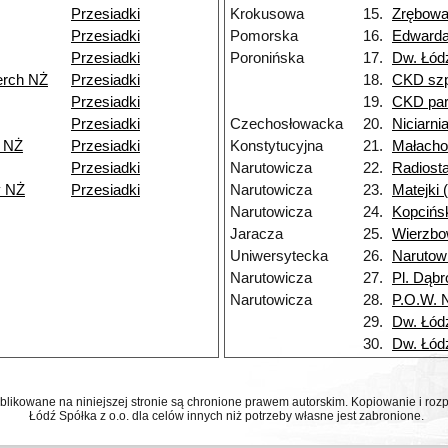
Przesiadki
Krokusowa
15.
Zrębow
Przesiadki
Pomorska
16.
Edward
Przesiadki
Poronińska
17.
Dw. Łód
erch NŻ
Przesiadki
18.
CKD szp
Przesiadki
19.
CKD par
Przesiadki
Czechosłowacka
20.
Niciarni
 NŻ
Przesiadki
Konstytucyjna
21.
Małacho
Przesiadki
Narutowicza
22.
Radiosta
y NŻ
Przesiadki
Narutowicza
23.
Matejki
Narutowicza
24.
Kopcińs
Jaracza
25.
Wierzb
Uniwersytecka
26.
Narutow
Narutowicza
27.
Pl. Dąb
Narutowicza
28.
P.O.W. 
29.
Dw. Łód
30.
Dw. Łód
ublikowane na niniejszej stronie są chronione prawem autorskim. Kopiowanie i r
Łódź Spółka z o.o. dla celów innych niż potrzeby własne jest zabronione.