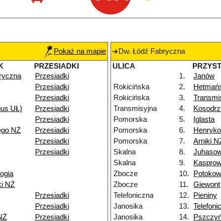
Pokaż na mapie
Dw. Łódź Fabryczna
K
PRZESIADKI
ULICA
PRZYS
ryczna
Przesiadki
1.
Janów
Przesiadki
Rokicińska
2.
Hetmań
Przesiadki
Rokicińska
3.
Transmi
pus UŁ)
Przesiadki
Transmisyjna
4.
Kosodrz
Przesiadki
Pomorska
5.
Iglasta
ego NŻ
Przesiadki
Pomorska
6.
Henryk
Przesiadki
Pomorska
7.
Arniki N
Przesiadki
Skalna
8.
Juhaso
Skalna
9.
Kasprow
ogia
Zbocze
10.
Potoko
ki NŻ
Zbocze
11.
Giewont
Przesiadki
Telefoniczna
12.
Pieniny
Przesiadki
Janosika
13.
Telefoni
NŻ
Przesiadki
Janosika
14.
Pszczy