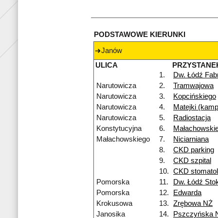
PODSTAWOWE KIERUNKI
Janów
ULICA
PRZYSTANE
1.
Dw. Łódź Fab
Narutowicza
2.
Tramwajowa
Narutowicza
3.
Kopcińskiego
Narutowicza
4.
Matejki (kam
Narutowicza
5.
Radiostacja
Konstytucyjna
6.
Małachowski
Małachowskiego
7.
Niciarniana
8.
CKD parking
9.
CKD szpital
10.
CKD stomatol
Pomorska
11.
Dw. Łódź Sto
Pomorska
12.
Edwarda
Krokusowa
13.
Zrębowa NŻ
Janosika
14.
Pszczyńska 