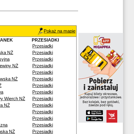
Pokaż na mapie
TANEK
PRZESIADKI
Przesiadki
ska NŻ
Przesiadki
syjna
Przesiadki
ewiny NŻ
Przesiadki
Przesiadki
owska NŻ
Przesiadki
Ż
Przesiadki
wa
Przesiadki
y Wierch NŻ
Przesiadki
wa NŻ
Przesiadki
Przesiadki
Przesiadki
czna
Przesiadki
ńska NŻ
Przesiadki