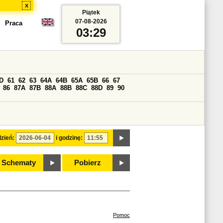
x
Piątek
07-08-2026
Praca
03:29
D
61
62
63
64A
64B
65A
65B
66
67
86
87A
87B
88A
88B
88C
88D
89
90
zień:
i godzinę:
Schematy
Pobierz
Pomoc