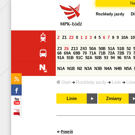
Na
Rozkłady jazdy
Dl
Z
Z1
Z2
0
1
2
3
4
5
6
7
8
9
10A
1
Z3
Z6
Z13
Z43
50A
50B
51A
51B
52
68
69A
69B
70
71A
71B
72A
72B
73
91A
91B
91C
92A
92B
93
94
96
97A
N1A
N1B
N2
N3A
N3B
N4A
N4B
N5A
Start
Rozkłady jazdy
Linie
Lini
Linie
Zmiany
Powrót