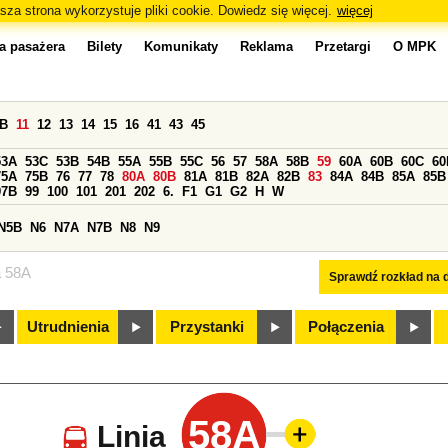
sza strona wykorzystuje pliki cookie. Dowiedz się więcej.
więcej
a pasażera
Bilety
Komunikaty
Reklama
Przetargi
O MPK
0B
11
12
13
14
15
16
41
43
45
53A
53C
53B
54B
55A
55B
55C
56
57
58A
58B
59
60A
60B
60C
60
75A
75B
76
77
78
80A
80B
81A
81B
82A
82B
83
84A
84B
85A
85B
97B
99
100
101
201
202
6.
F1
G1
G2
H
W
N5B
N6
N7A
N7B
N8
N9
a 58A
Sprawdź rozkład na d
Utrudnienia
Przystanki
Połączenia
58A
Linia