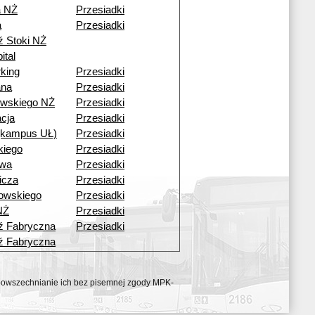
a NŻ
Przesiadki
a
Przesiadki
ź Stoki NŻ
ital
king
Przesiadki
ana
Przesiadki
wskiego NŻ
Przesiadki
cja
Przesiadki
 (kampus UŁ)
Przesiadki
kiego
Przesiadki
owa
Przesiadki
icza
Przesiadki
rowskiego
Przesiadki
NŻ
Przesiadki
ź Fabryczna
Przesiadki
ź Fabryczna
ozpowszechnianie ich bez pisemnej zgody MPK-