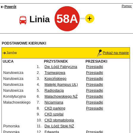
Pomoc
Powrót
58A
Linia
PODSTAWOWE KIERUNKI
Janów
Pokaż na mapie
ULICA
PRZYSTANEK
PRZESIADKI
1.
Dw. Łódź Fabryczna
Przesiadki
Narutowicza
2.
Tramwajowa
Przesiadki
Narutowicza
3.
Kopcińskiego
Przesiadki
Narutowicza
4.
Matejki (kampus UŁ)
Przesiadki
Narutowicza
5.
Radiostacja
Przesiadki
Konstytucyjna
6.
Małachowskiego NŻ
Przesiadki
Małachowskiego
7.
Niciarniana
Przesiadki
8.
CKD parking
Przesiadki
9.
CKD szpital
10.
CKD stomatologia
Pomorska
11.
Dw. Łódź Stoki NŻ
Pomorska
12.
Edwarda
Przesiadki