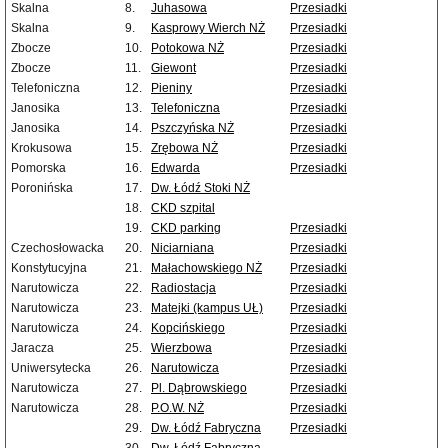
Skalna
8.
Juhasowa
Przesiadki
Skalna
9.
Kasprowy Wierch NŻ
Przesiadki
Zbocze
10.
Potokowa NŻ
Przesiadki
Zbocze
11.
Giewont
Przesiadki
Telefoniczna
12.
Pieniny
Przesiadki
Janosika
13.
Telefoniczna
Przesiadki
Janosika
14.
Pszczyńska NŻ
Przesiadki
Krokusowa
15.
Zrębowa NŻ
Przesiadki
Pomorska
16.
Edwarda
Przesiadki
Poronińska
17.
Dw. Łódź Stoki NŻ
18.
CKD szpital
19.
CKD parking
Przesiadki
Czechosłowacka
20.
Niciarniana
Przesiadki
Konstytucyjna
21.
Małachowskiego NŻ
Przesiadki
Narutowicza
22.
Radiostacja
Przesiadki
Narutowicza
23.
Matejki (kampus UŁ)
Przesiadki
Narutowicza
24.
Kopcińskiego
Przesiadki
Jaracza
25.
Wierzbowa
Przesiadki
Uniwersytecka
26.
Narutowicza
Przesiadki
Narutowicza
27.
Pl. Dąbrowskiego
Przesiadki
Narutowicza
28.
P.O.W. NŻ
Przesiadki
29.
Dw. Łódź Fabryczna
Przesiadki