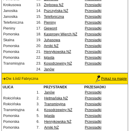
Krokusowa
13.
Zrębowa NŻ
Przesiadki
Janosika
14.
Pszczyńska NŻ
Przesiadki
Janosika
15.
Telefoniczna
Przesiadki
Telefoniczna
16.
Pieniny
Przesiadki
Pieniny
17.
Giewont
Przesiadki
Pomorska
18.
Kasprowy Wierch NŻ
Przesiadki
Skalna
19.
Juhasowa
Przesiadki
Pomorska
20.
Arniki NŻ
Przesiadki
Pomorska
21.
Henrykowska NŻ
Przesiadki
Pomorska
22.
Iglasta
Przesiadki
Transmisyjna
23.
Kosodrzewiny NŻ
Przesiadki
24.
Janów
Dw. Łódź Fabryczna
Pokaż na mapie
ULICA
PRZYSTANEK
PRZESIADKI
1.
Janów
Przesiadki
Rokicińska
2.
Hetmańska NŻ
Przesiadki
Rokicińska
3.
Transmisyjna
Przesiadki
Transmisyjna
4.
Kosodrzewiny NŻ
Przesiadki
Pomorska
5.
Iglasta
Przesiadki
Pomorska
6.
Henrykowska NŻ
Przesiadki
Pomorska
7.
Arniki NŻ
Przesiadki