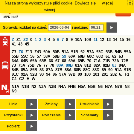
Nasza strona wykorzystuje pliki cookie. Dowiedz się
więcej
x
#
więcej.
Sprawdź rozkład na dzień:
i godzinę:
Z
Z1
Z2
0
1
2
3
4
5
6
7
8
9
10A
10B
11
12
13
14
15
16
41
43
45
Z3
Z6
Z13
Z43
50A
50B
51A
51B
52
53A
53C
53B
54B
55A
55B
55C
56
57
58A
58B
59
60A
60B
60C
60D
61
62
63
64A
64B
65A
65B
66
67
68
69A
69B
70
71A
71B
72A
72B
73
75A
75B
76
77
78
80A
80B
81A
81B
82A
82B
83
84A
84B
85A
85B
86
87A
87B
88A
88B
88C
88D
89
90
91A
91B
91C
92A
92B
93
94
96
97A
97B
99
100
101
201
202
6.
F1
G1
G2
H
W
N1A
N1B
N2
N3A
N3B
N4A
N4B
N5A
N5B
N6
N7A
N7B
N8
N9
Linie
Zmiany
Utrudnienia
Przystanki
Połączenia
Schematy
Pobierz