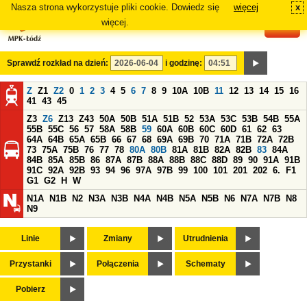
Nasza strona wykorzystuje pliki cookie. Dowiedz się
więcej
x
#
więcej.
Sprawdź rozkład na dzień:
i godzinę:
Z
Z1
Z2
0
1
2
3
4
5
6
7
8
9
10A
10B
11
12
13
14
15
16
41
43
45
Z3
Z6
Z13
Z43
50A
50B
51A
51B
52
53A
53C
53B
54B
55A
55B
55C
56
57
58A
58B
59
60A
60B
60C
60D
61
62
63
64A
64B
65A
65B
66
67
68
69A
69B
70
71A
71B
72A
72B
73
75A
75B
76
77
78
80A
80B
81A
81B
82A
82B
83
84A
84B
85A
85B
86
87A
87B
88A
88B
88C
88D
89
90
91A
91B
91C
92A
92B
93
94
96
97A
97B
99
100
101
201
202
6.
F1
G1
G2
H
W
N1A
N1B
N2
N3A
N3B
N4A
N4B
N5A
N5B
N6
N7A
N7B
N8
N9
Linie
Zmiany
Utrudnienia
Przystanki
Połączenia
Schematy
Pobierz