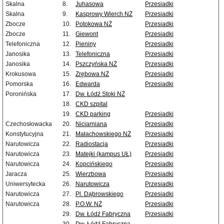
Skalna
8.
Juhasowa
Przesiadki
Skalna
9.
Kasprowy Wierch NŻ
Przesiadki
Zbocze
10.
Potokowa NŻ
Przesiadki
Zbocze
11.
Giewont
Przesiadki
Telefoniczna
12.
Pieniny
Przesiadki
Janosika
13.
Telefoniczna
Przesiadki
Janosika
14.
Pszczyńska NŻ
Przesiadki
Krokusowa
15.
Zrębowa NŻ
Przesiadki
Pomorska
16.
Edwarda
Przesiadki
Poronińska
17.
Dw. Łódź Stoki NŻ
18.
CKD szpital
19.
CKD parking
Przesiadki
Czechosłowacka
20.
Niciarniana
Przesiadki
Konstytucyjna
21.
Małachowskiego NŻ
Przesiadki
Narutowicza
22.
Radiostacja
Przesiadki
Narutowicza
23.
Matejki (kampus UŁ)
Przesiadki
Narutowicza
24.
Kopcińskiego
Przesiadki
Jaracza
25.
Wierzbowa
Przesiadki
Uniwersytecka
26.
Narutowicza
Przesiadki
Narutowicza
27.
Pl. Dąbrowskiego
Przesiadki
Narutowicza
28.
P.O.W. NŻ
Przesiadki
29.
Dw. Łódź Fabryczna
Przesiadki