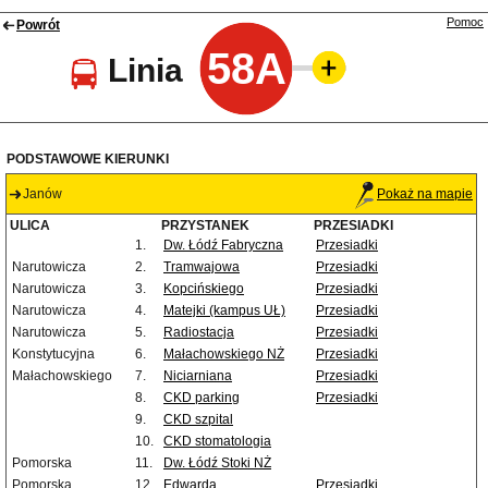
Pomoc
Powrót
58A
Linia
PODSTAWOWE KIERUNKI
Janów
Pokaż na mapie
ULICA
PRZYSTANEK
PRZESIADKI
1.
Dw. Łódź Fabryczna
Przesiadki
Narutowicza
2.
Tramwajowa
Przesiadki
Narutowicza
3.
Kopcińskiego
Przesiadki
Narutowicza
4.
Matejki (kampus UŁ)
Przesiadki
Narutowicza
5.
Radiostacja
Przesiadki
Konstytucyjna
6.
Małachowskiego NŻ
Przesiadki
Małachowskiego
7.
Niciarniana
Przesiadki
8.
CKD parking
Przesiadki
9.
CKD szpital
10.
CKD stomatologia
Pomorska
11.
Dw. Łódź Stoki NŻ
Pomorska
12.
Edwarda
Przesiadki