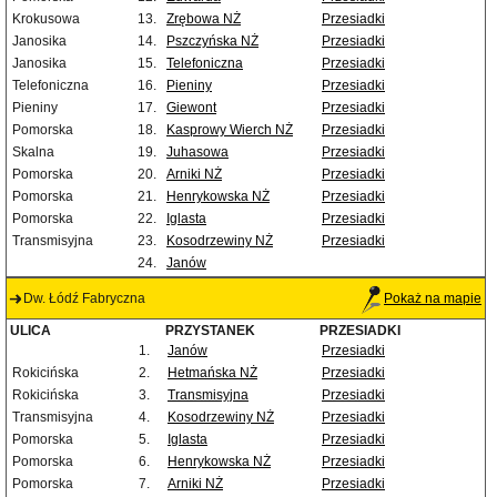
Krokusowa
13.
Zrębowa NŻ
Przesiadki
Janosika
14.
Pszczyńska NŻ
Przesiadki
Janosika
15.
Telefoniczna
Przesiadki
Telefoniczna
16.
Pieniny
Przesiadki
Pieniny
17.
Giewont
Przesiadki
Pomorska
18.
Kasprowy Wierch NŻ
Przesiadki
Skalna
19.
Juhasowa
Przesiadki
Pomorska
20.
Arniki NŻ
Przesiadki
Pomorska
21.
Henrykowska NŻ
Przesiadki
Pomorska
22.
Iglasta
Przesiadki
Transmisyjna
23.
Kosodrzewiny NŻ
Przesiadki
24.
Janów
Dw. Łódź Fabryczna
Pokaż na mapie
ULICA
PRZYSTANEK
PRZESIADKI
1.
Janów
Przesiadki
Rokicińska
2.
Hetmańska NŻ
Przesiadki
Rokicińska
3.
Transmisyjna
Przesiadki
Transmisyjna
4.
Kosodrzewiny NŻ
Przesiadki
Pomorska
5.
Iglasta
Przesiadki
Pomorska
6.
Henrykowska NŻ
Przesiadki
Pomorska
7.
Arniki NŻ
Przesiadki