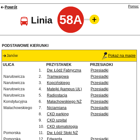
Pomoc
Powrót
58A
Linia
PODSTAWOWE KIERUNKI
Janów
Pokaż na mapie
ULICA
PRZYSTANEK
PRZESIADKI
1.
Dw. Łódź Fabryczna
Przesiadki
Narutowicza
2.
Tramwajowa
Przesiadki
Narutowicza
3.
Kopcińskiego
Przesiadki
Narutowicza
4.
Matejki (kampus UŁ)
Przesiadki
Narutowicza
5.
Radiostacja
Przesiadki
Konstytucyjna
6.
Małachowskiego NŻ
Przesiadki
Małachowskiego
7.
Niciarniana
Przesiadki
8.
CKD parking
Przesiadki
9.
CKD szpital
10.
CKD stomatologia
Pomorska
11.
Dw. Łódź Stoki NŻ
Pomorska
12.
Edwarda
Przesiadki