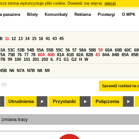
sza strona wykorzystuje pliki cookie. Dowiedz się więcej.
więcej
a pasażera
Bilety
Komunikaty
Reklama
Przetargi
O MPK
0B
11
12
13
14
15
16
41
43
45
53A
53C
53B
54B
55A
55B
55C
56
57
58A
58B
59
60A
60B
60C
60
75A
75B
76
77
78
80A
80B
81A
81B
82A
82B
83
84A
84B
85A
85B
97B
99
100
101
201
202
6.
F1
G1
G2
H
W
N5B
N6
N7A
N7B
N8
N9
a 99
Sprawdź rozkład na d
Utrudnienia
Przystanki
Połączenia
, zmiana trasy