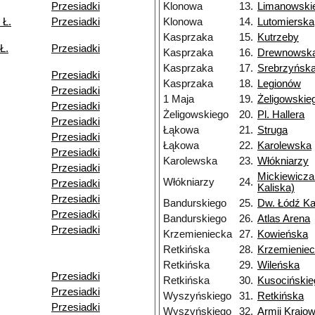
Przesiadki
Klonowa
13.
Limanowski
 Ł.
Przesiadki
Klonowa
14.
Lutomierska
Kasprzaka
15.
Kutrzeby
Ł.
Przesiadki
Kasprzaka
16.
Drewnowsk
Kasprzaka
17.
Srebrzyńsk
Przesiadki
Kasprzaka
18.
Legionów
Przesiadki
1 Maja
19.
Żeligowskie
Przesiadki
Żeligowskiego
20.
Pl. Hallera
Przesiadki
Łąkowa
21.
Struga
Przesiadki
Łąkowa
22.
Karolewska
Przesiadki
Karolewska
23.
Włókniarzy
Przesiadki
Mickiewicza
Włókniarzy
24.
Przesiadki
Kaliska)
Przesiadki
Bandurskiego
25.
Dw. Łódź Ka
Przesiadki
Bandurskiego
26.
Atlas Arena
Przesiadki
Krzemieniecka
27.
Kowieńska
Retkińska
28.
Krzemienie
Retkińska
29.
Wileńska
Przesiadki
Retkińska
30.
Kusocińskie
Przesiadki
Wyszyńskiego
31.
Retkińska
Przesiadki
Wyszyńskiego
32.
Armii Krajow