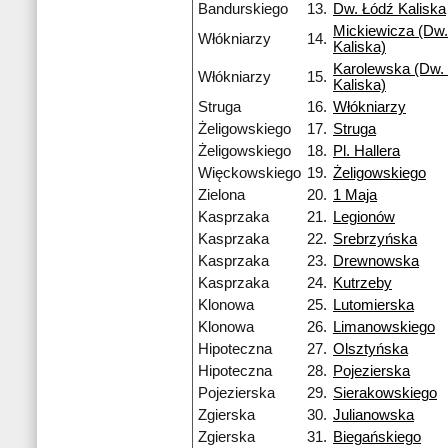
Bandurskiego
13.
Dw. Łódź Kaliska
Mickiewicza (Dw.
Włókniarzy
14.
Kaliska)
Karolewska (Dw. 
Włókniarzy
15.
Kaliska)
Struga
16.
Włókniarzy
Żeligowskiego
17.
Struga
Żeligowskiego
18.
Pl. Hallera
Więckowskiego
19.
Żeligowskiego
Zielona
20.
1 Maja
Kasprzaka
21.
Legionów
Kasprzaka
22.
Srebrzyńska
Kasprzaka
23.
Drewnowska
Kasprzaka
24.
Kutrzeby
Klonowa
25.
Lutomierska
Klonowa
26.
Limanowskiego
Hipoteczna
27.
Olsztyńska
Hipoteczna
28.
Pojezierska
Pojezierska
29.
Sierakowskiego
Zgierska
30.
Julianowska
Zgierska
31.
Biegańskiego