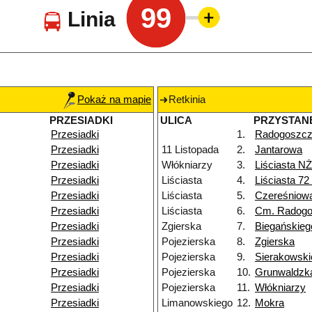
99
Linia
Pokaż na mapie
Retkinia
PRZESIADKI
ULICA
PRZYSTAN
Przesiadki
1.
Radogoszcz
Przesiadki
11 Listopada
2.
Jantarowa
Przesiadki
Włókniarzy
3.
Liściasta NŻ
Przesiadki
Liściasta
4.
Liściasta 72
Przesiadki
Liściasta
5.
Czereśniow
Przesiadki
Liściasta
6.
Cm. Radog
Przesiadki
Zgierska
7.
Biegańskieg
Przesiadki
Pojezierska
8.
Zgierska
Przesiadki
Pojezierska
9.
Sierakowski
Przesiadki
Pojezierska
10.
Grunwaldzk
Przesiadki
Pojezierska
11.
Włókniarzy
Przesiadki
Limanowskiego
12.
Mokra