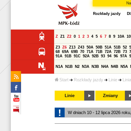
Na
Rozkłady jazdy
Dl
Z
Z1
Z2
0
1
2
3
4
5
6
7
8
9
10A
1
Z3
Z6
Z13
Z43
50A
50B
51A
51B
52
68
69A
69B
70
71A
71B
72A
72B
73
91A
91B
91C
92A
92B
93
94
96
97A
N1A
N1B
N2
N3A
N3B
N4A
N4B
N5A
Start
Rozkłady jazdy
Linie
Lini
Linie
Zmiany
W dniach 10 - 12 lipca 2026 roku