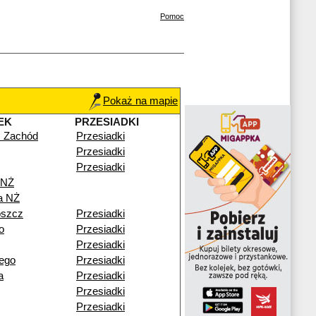
Pomoc
Pokaż na mapie
EK
PRZESIADKI
 Zachód
Przesiadki
Przesiadki
Przesiadki
 NŻ
a NŻ
oszcz
Przesiadki
o
Przesiadki
Przesiadki
ego
Przesiadki
a
Przesiadki
Przesiadki
Przesiadki