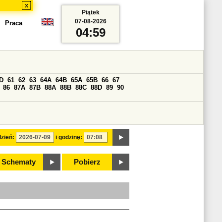
x
Piątek
07-08-2026
Praca
04:59
D
61
62
63
64A
64B
65A
65B
66
67
86
87A
87B
88A
88B
88C
88D
89
90
zień:
i godzinę:
Schematy
Pobierz