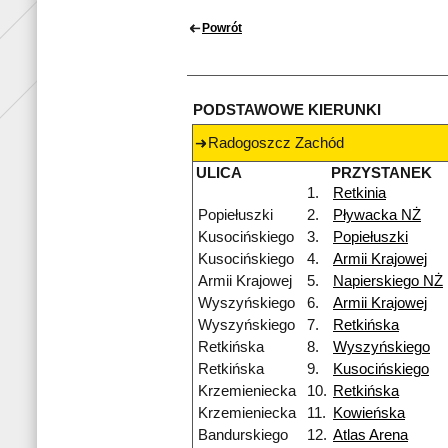
Powrót
PODSTAWOWE KIERUNKI
Radogoszcz Zachód
ULICA
PRZYSTANEK
1.
Retkinia
Popiełuszki
2.
Pływacka NŻ
Kusocińskiego
3.
Popiełuszki
Kusocińskiego
4.
Armii Krajowej
Armii Krajowej
5.
Napierskiego NŻ
Wyszyńskiego
6.
Armii Krajowej
Wyszyńskiego
7.
Retkińska
Retkińska
8.
Wyszyńskiego
Retkińska
9.
Kusocińskiego
Krzemieniecka
10.
Retkińska
Krzemieniecka
11.
Kowieńska
Bandurskiego
12.
Atlas Arena