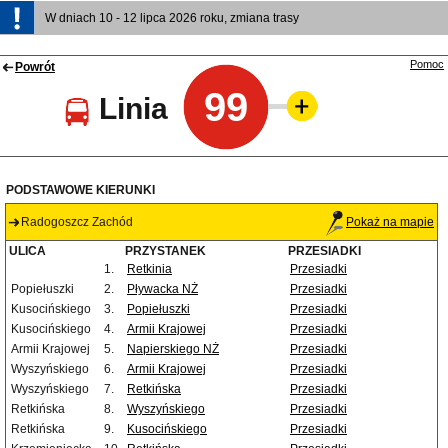
W dniach 10 - 12 lipca 2026 roku, zmiana trasy
Pomoc
Powrót
99
Linia
PODSTAWOWE KIERUNKI
Radogoszcz Zachód
Pokaż na mapie
ULICA
PRZYSTANEK
PRZESIADKI
1.
Retkinia
Przesiadki
Popiełuszki
2.
Pływacka NŻ
Przesiadki
Kusocińskiego
3.
Popiełuszki
Przesiadki
Kusocińskiego
4.
Armii Krajowej
Przesiadki
Armii Krajowej
5.
Napierskiego NŻ
Przesiadki
Wyszyńskiego
6.
Armii Krajowej
Przesiadki
Wyszyńskiego
7.
Retkińska
Przesiadki
Retkińska
8.
Wyszyńskiego
Przesiadki
Retkińska
9.
Kusocińskiego
Przesiadki