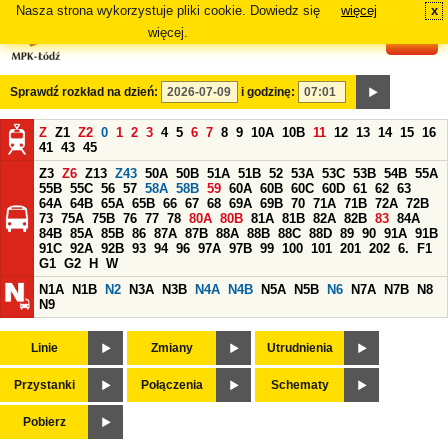
Nasza strona wykorzystuje pliki cookie. Dowiedz się
więcej
x
#
więcej.
Sprawdź rozkład na dzień:
i godzinę:
Z
Z1
Z2
0
1
2
3
4
5
6
7
8
9
10A
10B
11
12
13
14
15
16
41
43
45
Z3
Z6
Z13
Z43
50A
50B
51A
51B
52
53A
53C
53B
54B
55A
55B
55C
56
57
58A
58B
59
60A
60B
60C
60D
61
62
63
64A
64B
65A
65B
66
67
68
69A
69B
70
71A
71B
72A
72B
73
75A
75B
76
77
78
80A
80B
81A
81B
82A
82B
83
84A
84B
85A
85B
86
87A
87B
88A
88B
88C
88D
89
90
91A
91B
91C
92A
92B
93
94
96
97A
97B
99
100
101
201
202
6.
F1
G1
G2
H
W
N1A
N1B
N2
N3A
N3B
N4A
N4B
N5A
N5B
N6
N7A
N7B
N8
N9
Linie
Zmiany
Utrudnienia
Przystanki
Połączenia
Schematy
Pobierz