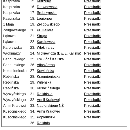
Kasprzaka
15.
Kutrzeby
Przesiadki
Kasprzaka
16.
Drewnowska
Przesiadki
Kasprzaka
17.
Srebrzyńska
Przesiadki
Kasprzaka
18.
Legionów
Przesiadki
1 Maja
19.
Żeligowskiego
Przesiadki
Żeligowskiego
20.
Pl. Hallera
Przesiadki
Łąkowa
21.
Struga
Przesiadki
Łąkowa
22.
Karolewska
Przesiadki
Karolewska
23.
Włókniarzy
Przesiadki
Włókniarzy
24.
Mickiewicza (Dw. Ł. Kaliska)
Przesiadki
Bandurskiego
25.
Dw. Łódź Kaliska
Przesiadki
Bandurskiego
26.
Atlas Arena
Przesiadki
Krzemieniecka
27.
Kowieńska
Przesiadki
Retkińska
28.
Krzemieniecka
Przesiadki
Retkińska
29.
Wileńska
Przesiadki
Retkińska
30.
Kusocińskiego
Przesiadki
Wyszyńskiego
31.
Retkińska
Przesiadki
Wyszyńskiego
32.
Armii Krajowej
Przesiadki
Armii Krajowej
33.
Napierskiego NŻ
Przesiadki
Kusocińskiego
34.
Armii Krajowej
Przesiadki
Kusocińskiego
35.
Popiełuszki
Przesiadki
36.
Retkinia