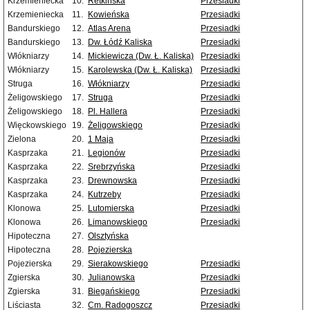
Krzemieniecka
10.
Retkińska
Przesiadki
Krzemieniecka
11.
Kowieńska
Przesiadki
Bandurskiego
12.
Atlas Arena
Przesiadki
Bandurskiego
13.
Dw. Łódź Kaliska
Przesiadki
Włókniarzy
14.
Mickiewicza (Dw. Ł. Kaliska)
Przesiadki
Włókniarzy
15.
Karolewska (Dw. Ł. Kaliska)
Przesiadki
Struga
16.
Włókniarzy
Przesiadki
Żeligowskiego
17.
Struga
Przesiadki
Żeligowskiego
18.
Pl. Hallera
Przesiadki
Więckowskiego
19.
Żeligowskiego
Przesiadki
Zielona
20.
1 Maja
Przesiadki
Kasprzaka
21.
Legionów
Przesiadki
Kasprzaka
22.
Srebrzyńska
Przesiadki
Kasprzaka
23.
Drewnowska
Przesiadki
Kasprzaka
24.
Kutrzeby
Przesiadki
Klonowa
25.
Lutomierska
Przesiadki
Klonowa
26.
Limanowskiego
Przesiadki
Hipoteczna
27.
Olsztyńska
Hipoteczna
28.
Pojezierska
Pojezierska
29.
Sierakowskiego
Przesiadki
Zgierska
30.
Julianowska
Przesiadki
Zgierska
31.
Biegańskiego
Przesiadki
Liściasta
32.
Cm. Radogoszcz
Przesiadki