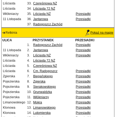
Liściasta
33.
Czereśniowa NŻ
Liściasta
34.
Liściasta 72 NŻ
Włókniarzy
35.
Liściasta NŻ
Przesiadki
11 Listopada
36.
Jantarowa
Przesiadki
37.
Radogoszcz Zachód
Retkinia
Pokaż na mapie
ULICA
PRZYSTANEK
PRZESIADKI
1.
Radogoszcz Zachód
Przesiadki
11 Listopada
2.
Jantarowa
Przesiadki
Włókniarzy
3.
Liściasta NŻ
Przesiadki
Liściasta
4.
Liściasta 72 NŻ
Liściasta
5.
Czereśniowa NŻ
Liściasta
6.
Cm. Radogoszcz
Przesiadki
Zgierska
7.
Biegańskiego
Przesiadki
Pojezierska
8.
Zgierska
Przesiadki
Pojezierska
9.
Sierakowskiego
Przesiadki
Pojezierska
10.
Grunwaldzka
Przesiadki
Pojezierska
11.
Włókniarzy
Przesiadki
Limanowskiego
12.
Mokra
Przesiadki
Klonowa
13.
Limanowskiego
Przesiadki
Klonowa
14.
Lutomierska
Przesiadki