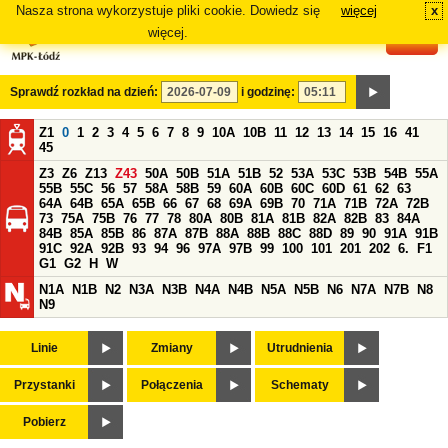
Nasza strona wykorzystuje pliki cookie. Dowiedz się
więcej
x
#
więcej.
Sprawdź rozkład na dzień:
i godzinę:
Z1
0
1
2
3
4
5
6
7
8
9
10A
10B
11
12
13
14
15
16
41
45
Z3
Z6
Z13
Z43
50A
50B
51A
51B
52
53A
53C
53B
54B
55A
55B
55C
56
57
58A
58B
59
60A
60B
60C
60D
61
62
63
64A
64B
65A
65B
66
67
68
69A
69B
70
71A
71B
72A
72B
73
75A
75B
76
77
78
80A
80B
81A
81B
82A
82B
83
84A
84B
85A
85B
86
87A
87B
88A
88B
88C
88D
89
90
91A
91B
91C
92A
92B
93
94
96
97A
97B
99
100
101
201
202
6.
F1
G1
G2
H
W
N1A
N1B
N2
N3A
N3B
N4A
N4B
N5A
N5B
N6
N7A
N7B
N8
N9
Linie
Zmiany
Utrudnienia
Przystanki
Połączenia
Schematy
Pobierz