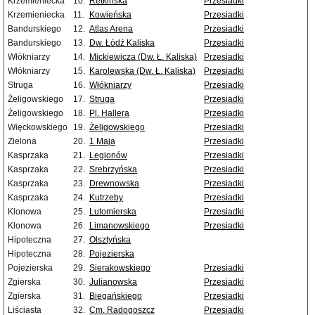
Krzemieniecka
10.
Retkińska
Przesiadki
Krzemieniecka
11.
Kowieńska
Przesiadki
Bandurskiego
12.
Atlas Arena
Przesiadki
Bandurskiego
13.
Dw. Łódź Kaliska
Przesiadki
Włókniarzy
14.
Mickiewicza (Dw. Ł. Kaliska)
Przesiadki
Włókniarzy
15.
Karolewska (Dw. Ł. Kaliska)
Przesiadki
Struga
16.
Włókniarzy
Przesiadki
Żeligowskiego
17.
Struga
Przesiadki
Żeligowskiego
18.
Pl. Hallera
Przesiadki
Więckowskiego
19.
Żeligowskiego
Przesiadki
Zielona
20.
1 Maja
Przesiadki
Kasprzaka
21.
Legionów
Przesiadki
Kasprzaka
22.
Srebrzyńska
Przesiadki
Kasprzaka
23.
Drewnowska
Przesiadki
Kasprzaka
24.
Kutrzeby
Przesiadki
Klonowa
25.
Lutomierska
Przesiadki
Klonowa
26.
Limanowskiego
Przesiadki
Hipoteczna
27.
Olsztyńska
Hipoteczna
28.
Pojezierska
Pojezierska
29.
Sierakowskiego
Przesiadki
Zgierska
30.
Julianowska
Przesiadki
Zgierska
31.
Biegańskiego
Przesiadki
Liściasta
32.
Cm. Radogoszcz
Przesiadki