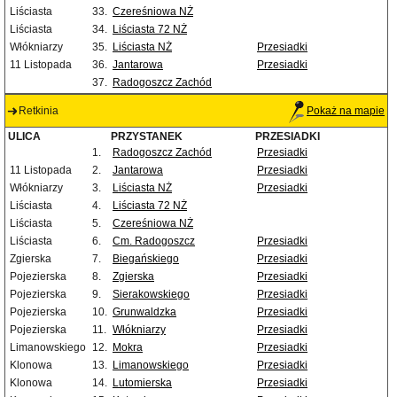
Liściasta
33.
Czereśniowa NŻ
Liściasta
34.
Liściasta 72 NŻ
Włókniarzy
35.
Liściasta NŻ
Przesiadki
11 Listopada
36.
Jantarowa
Przesiadki
37.
Radogoszcz Zachód
Retkinia
Pokaż na mapie
ULICA
PRZYSTANEK
PRZESIADKI
1.
Radogoszcz Zachód
Przesiadki
11 Listopada
2.
Jantarowa
Przesiadki
Włókniarzy
3.
Liściasta NŻ
Przesiadki
Liściasta
4.
Liściasta 72 NŻ
Liściasta
5.
Czereśniowa NŻ
Liściasta
6.
Cm. Radogoszcz
Przesiadki
Zgierska
7.
Biegańskiego
Przesiadki
Pojezierska
8.
Zgierska
Przesiadki
Pojezierska
9.
Sierakowskiego
Przesiadki
Pojezierska
10.
Grunwaldzka
Przesiadki
Pojezierska
11.
Włókniarzy
Przesiadki
Limanowskiego
12.
Mokra
Przesiadki
Klonowa
13.
Limanowskiego
Przesiadki
Klonowa
14.
Lutomierska
Przesiadki