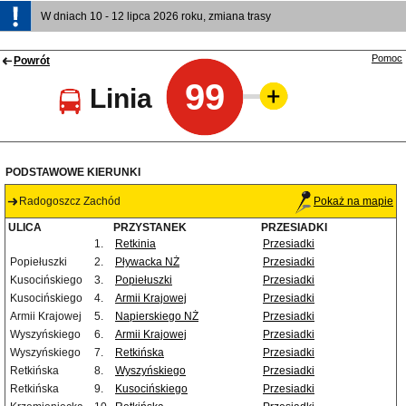
W dniach 10 - 12 lipca 2026 roku, zmiana trasy
Pomoc
Powrót
99
Linia
PODSTAWOWE KIERUNKI
Radogoszcz Zachód
Pokaż na mapie
ULICA
PRZYSTANEK
PRZESIADKI
1.
Retkinia
Przesiadki
Popiełuszki
2.
Pływacka NŻ
Przesiadki
Kusocińskiego
3.
Popiełuszki
Przesiadki
Kusocińskiego
4.
Armii Krajowej
Przesiadki
Armii Krajowej
5.
Napierskiego NŻ
Przesiadki
Wyszyńskiego
6.
Armii Krajowej
Przesiadki
Wyszyńskiego
7.
Retkińska
Przesiadki
Retkińska
8.
Wyszyńskiego
Przesiadki
Retkińska
9.
Kusocińskiego
Przesiadki