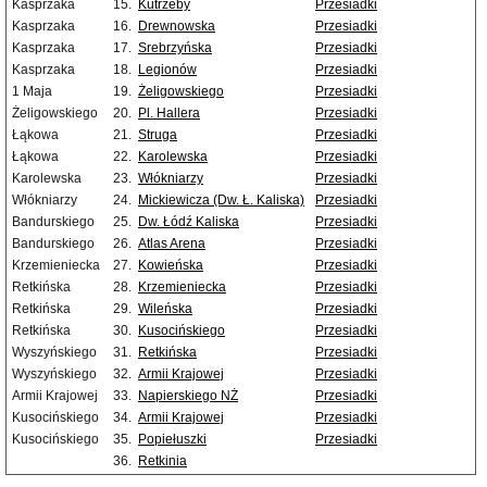
Kasprzaka
15.
Kutrzeby
Przesiadki
Kasprzaka
16.
Drewnowska
Przesiadki
Kasprzaka
17.
Srebrzyńska
Przesiadki
Kasprzaka
18.
Legionów
Przesiadki
1 Maja
19.
Żeligowskiego
Przesiadki
Żeligowskiego
20.
Pl. Hallera
Przesiadki
Łąkowa
21.
Struga
Przesiadki
Łąkowa
22.
Karolewska
Przesiadki
Karolewska
23.
Włókniarzy
Przesiadki
Włókniarzy
24.
Mickiewicza (Dw. Ł. Kaliska)
Przesiadki
Bandurskiego
25.
Dw. Łódź Kaliska
Przesiadki
Bandurskiego
26.
Atlas Arena
Przesiadki
Krzemieniecka
27.
Kowieńska
Przesiadki
Retkińska
28.
Krzemieniecka
Przesiadki
Retkińska
29.
Wileńska
Przesiadki
Retkińska
30.
Kusocińskiego
Przesiadki
Wyszyńskiego
31.
Retkińska
Przesiadki
Wyszyńskiego
32.
Armii Krajowej
Przesiadki
Armii Krajowej
33.
Napierskiego NŻ
Przesiadki
Kusocińskiego
34.
Armii Krajowej
Przesiadki
Kusocińskiego
35.
Popiełuszki
Przesiadki
36.
Retkinia