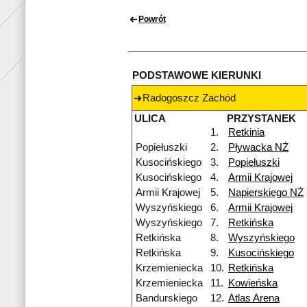
Powrót
PODSTAWOWE KIERUNKI
Radogoszcz Zachód
ULICA
PRZYSTANEK
1.
Retkinia
Popiełuszki
2.
Pływacka NŻ
Kusocińskiego
3.
Popiełuszki
Kusocińskiego
4.
Armii Krajowej
Armii Krajowej
5.
Napierskiego NŻ
Wyszyńskiego
6.
Armii Krajowej
Wyszyńskiego
7.
Retkińska
Retkińska
8.
Wyszyńskiego
Retkińska
9.
Kusocińskiego
Krzemieniecka
10.
Retkińska
Krzemieniecka
11.
Kowieńska
Bandurskiego
12.
Atlas Arena