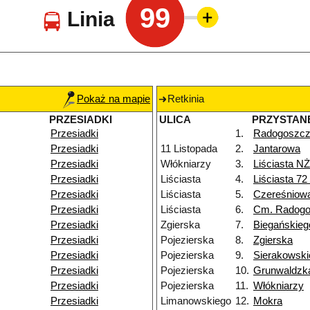
99
Linia
Pokaż na mapie
Retkinia
PRZESIADKI
ULICA
PRZYSTAN
Przesiadki
1.
Radogoszcz
Przesiadki
11 Listopada
2.
Jantarowa
Przesiadki
Włókniarzy
3.
Liściasta NŻ
Przesiadki
Liściasta
4.
Liściasta 72
Przesiadki
Liściasta
5.
Czereśniow
Przesiadki
Liściasta
6.
Cm. Radog
Przesiadki
Zgierska
7.
Biegańskieg
Przesiadki
Pojezierska
8.
Zgierska
Przesiadki
Pojezierska
9.
Sierakowski
Przesiadki
Pojezierska
10.
Grunwaldzk
Przesiadki
Pojezierska
11.
Włókniarzy
Przesiadki
Limanowskiego
12.
Mokra