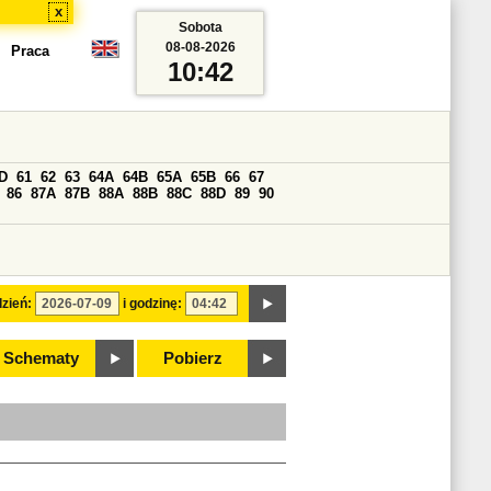
x
Sobota
08-08-2026
Praca
10:42
D
61
62
63
64A
64B
65A
65B
66
67
86
87A
87B
88A
88B
88C
88D
89
90
zień:
i godzinę:
Schematy
Pobierz