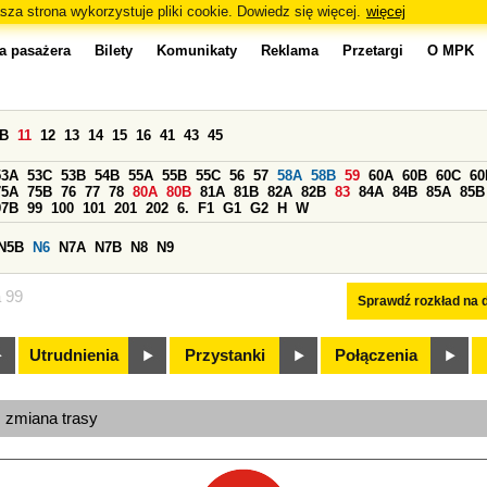
sza strona wykorzystuje pliki cookie. Dowiedz się więcej.
więcej
a pasażera
Bilety
Komunikaty
Reklama
Przetargi
O MPK
0B
11
12
13
14
15
16
41
43
45
53A
53C
53B
54B
55A
55B
55C
56
57
58A
58B
59
60A
60B
60C
60
75A
75B
76
77
78
80A
80B
81A
81B
82A
82B
83
84A
84B
85A
85B
97B
99
100
101
201
202
6.
F1
G1
G2
H
W
N5B
N6
N7A
N7B
N8
N9
a 99
Sprawdź rozkład na d
Utrudnienia
Przystanki
Połączenia
, zmiana trasy