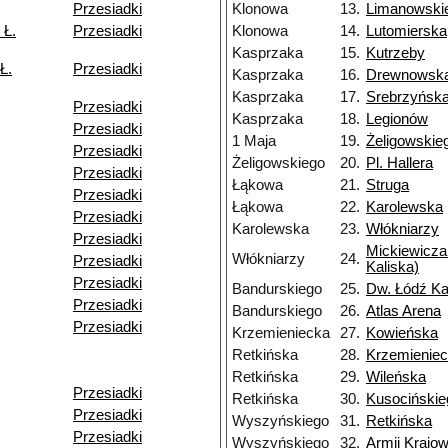
Przesiadki
Klonowa
13.
Limanowski
 Ł.
Przesiadki
Klonowa
14.
Lutomierska
Kasprzaka
15.
Kutrzeby
Ł.
Przesiadki
Kasprzaka
16.
Drewnowsk
Kasprzaka
17.
Srebrzyńsk
Przesiadki
Kasprzaka
18.
Legionów
Przesiadki
1 Maja
19.
Żeligowskie
Przesiadki
Żeligowskiego
20.
Pl. Hallera
Przesiadki
Łąkowa
21.
Struga
Przesiadki
Łąkowa
22.
Karolewska
Przesiadki
Karolewska
23.
Włókniarzy
Przesiadki
Mickiewicza
Włókniarzy
24.
Przesiadki
Kaliska)
Przesiadki
Bandurskiego
25.
Dw. Łódź Ka
Przesiadki
Bandurskiego
26.
Atlas Arena
Przesiadki
Krzemieniecka
27.
Kowieńska
Retkińska
28.
Krzemienie
Retkińska
29.
Wileńska
Przesiadki
Retkińska
30.
Kusocińskie
Przesiadki
Wyszyńskiego
31.
Retkińska
Przesiadki
Wyszyńskiego
32.
Armii Krajow