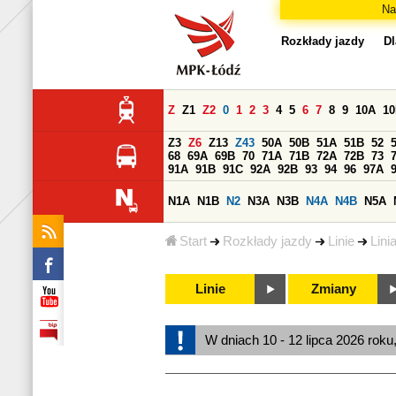
Na
Rozkłady jazdy
Dl
Z
Z1
Z2
0
1
2
3
4
5
6
7
8
9
10A
1
Z3
Z6
Z13
Z43
50A
50B
51A
51B
52
68
69A
69B
70
71A
71B
72A
72B
73
91A
91B
91C
92A
92B
93
94
96
97A
N1A
N1B
N2
N3A
N3B
N4A
N4B
N5A
Start
Rozkłady jazdy
Linie
Lini
Linie
Zmiany
W dniach 10 - 12 lipca 2026 roku