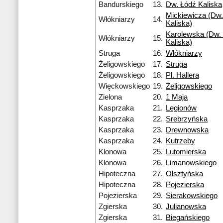
Bandurskiego
13.
Dw. Łódź Kaliska
Mickiewicza (Dw.
Włókniarzy
14.
Kaliska)
Karolewska (Dw. 
Włókniarzy
15.
Kaliska)
Struga
16.
Włókniarzy
Żeligowskiego
17.
Struga
Żeligowskiego
18.
Pl. Hallera
Więckowskiego
19.
Żeligowskiego
Zielona
20.
1 Maja
Kasprzaka
21.
Legionów
Kasprzaka
22.
Srebrzyńska
Kasprzaka
23.
Drewnowska
Kasprzaka
24.
Kutrzeby
Klonowa
25.
Lutomierska
Klonowa
26.
Limanowskiego
Hipoteczna
27.
Olsztyńska
Hipoteczna
28.
Pojezierska
Pojezierska
29.
Sierakowskiego
Zgierska
30.
Julianowska
Zgierska
31.
Biegańskiego