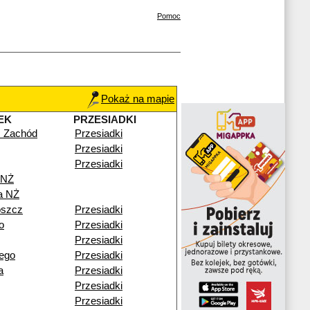
Pomoc
Pokaż na mapie
EK
PRZESIADKI
 Zachód
Przesiadki
Przesiadki
Przesiadki
 NŻ
a NŻ
oszcz
Przesiadki
o
Przesiadki
Przesiadki
ego
Przesiadki
a
Przesiadki
Przesiadki
Przesiadki