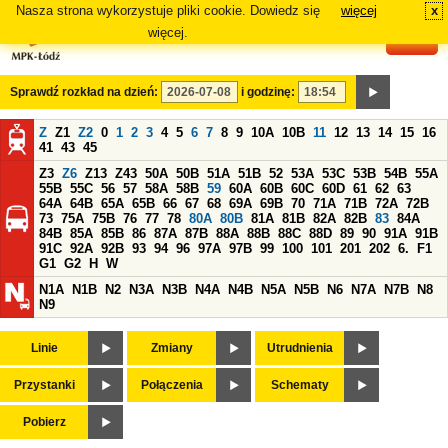
Nasza strona wykorzystuje pliki cookie. Dowiedz się
więcej
x
#
więcej.
Sprawdź rozkład na dzień:
i godzinę:
Z
Z1
Z2
0
1
2
3
4
5
6
7
8
9
10A
10B
11
12
13
14
15
16
41
43
45
Z3
Z6
Z13
Z43
50A
50B
51A
51B
52
53A
53C
53B
54B
55A
55B
55C
56
57
58A
58B
59
60A
60B
60C
60D
61
62
63
64A
64B
65A
65B
66
67
68
69A
69B
70
71A
71B
72A
72B
73
75A
75B
76
77
78
80A
80B
81A
81B
82A
82B
83
84A
84B
85A
85B
86
87A
87B
88A
88B
88C
88D
89
90
91A
91B
91C
92A
92B
93
94
96
97A
97B
99
100
101
201
202
6.
F1
G1
G2
H
W
N1A
N1B
N2
N3A
N3B
N4A
N4B
N5A
N5B
N6
N7A
N7B
N8
N9
Linie
Zmiany
Utrudnienia
Przystanki
Połączenia
Schematy
Pobierz