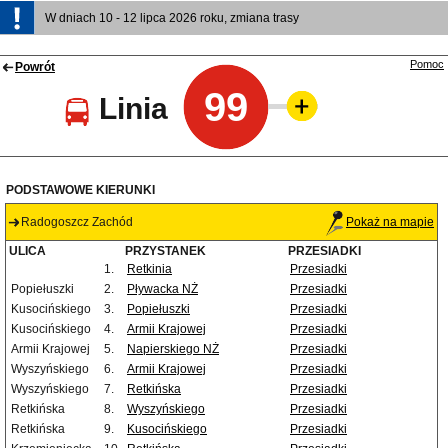
W dniach 10 - 12 lipca 2026 roku, zmiana trasy
Pomoc
Powrót
99
Linia
PODSTAWOWE KIERUNKI
Radogoszcz Zachód
Pokaż na mapie
ULICA
PRZYSTANEK
PRZESIADKI
1.
Retkinia
Przesiadki
Popiełuszki
2.
Pływacka NŻ
Przesiadki
Kusocińskiego
3.
Popiełuszki
Przesiadki
Kusocińskiego
4.
Armii Krajowej
Przesiadki
Armii Krajowej
5.
Napierskiego NŻ
Przesiadki
Wyszyńskiego
6.
Armii Krajowej
Przesiadki
Wyszyńskiego
7.
Retkińska
Przesiadki
Retkińska
8.
Wyszyńskiego
Przesiadki
Retkińska
9.
Kusocińskiego
Przesiadki