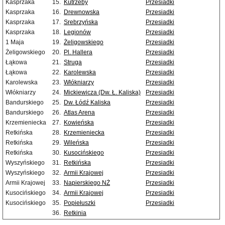
Kasprzaka
15.
Kutrzeby
Przesiadki
Kasprzaka
16.
Drewnowska
Przesiadki
Kasprzaka
17.
Srebrzyńska
Przesiadki
Kasprzaka
18.
Legionów
Przesiadki
1 Maja
19.
Żeligowskiego
Przesiadki
Żeligowskiego
20.
Pl. Hallera
Przesiadki
Łąkowa
21.
Struga
Przesiadki
Łąkowa
22.
Karolewska
Przesiadki
Karolewska
23.
Włókniarzy
Przesiadki
Włókniarzy
24.
Mickiewicza (Dw. Ł. Kaliska)
Przesiadki
Bandurskiego
25.
Dw. Łódź Kaliska
Przesiadki
Bandurskiego
26.
Atlas Arena
Przesiadki
Krzemieniecka
27.
Kowieńska
Przesiadki
Retkińska
28.
Krzemieniecka
Przesiadki
Retkińska
29.
Wileńska
Przesiadki
Retkińska
30.
Kusocińskiego
Przesiadki
Wyszyńskiego
31.
Retkińska
Przesiadki
Wyszyńskiego
32.
Armii Krajowej
Przesiadki
Armii Krajowej
33.
Napierskiego NŻ
Przesiadki
Kusocińskiego
34.
Armii Krajowej
Przesiadki
Kusocińskiego
35.
Popiełuszki
Przesiadki
36.
Retkinia