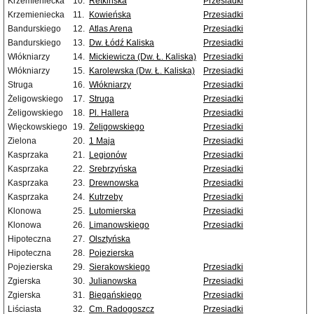
Krzemieniecka
10.
Retkińska
Przesiadki
Krzemieniecka
11.
Kowieńska
Przesiadki
Bandurskiego
12.
Atlas Arena
Przesiadki
Bandurskiego
13.
Dw. Łódź Kaliska
Przesiadki
Włókniarzy
14.
Mickiewicza (Dw. Ł. Kaliska)
Przesiadki
Włókniarzy
15.
Karolewska (Dw. Ł. Kaliska)
Przesiadki
Struga
16.
Włókniarzy
Przesiadki
Żeligowskiego
17.
Struga
Przesiadki
Żeligowskiego
18.
Pl. Hallera
Przesiadki
Więckowskiego
19.
Żeligowskiego
Przesiadki
Zielona
20.
1 Maja
Przesiadki
Kasprzaka
21.
Legionów
Przesiadki
Kasprzaka
22.
Srebrzyńska
Przesiadki
Kasprzaka
23.
Drewnowska
Przesiadki
Kasprzaka
24.
Kutrzeby
Przesiadki
Klonowa
25.
Lutomierska
Przesiadki
Klonowa
26.
Limanowskiego
Przesiadki
Hipoteczna
27.
Olsztyńska
Hipoteczna
28.
Pojezierska
Pojezierska
29.
Sierakowskiego
Przesiadki
Zgierska
30.
Julianowska
Przesiadki
Zgierska
31.
Biegańskiego
Przesiadki
Liściasta
32.
Cm. Radogoszcz
Przesiadki