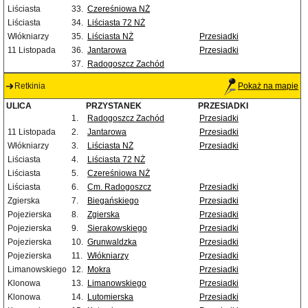
Liściasta
33.
Czereśniowa NŻ
Liściasta
34.
Liściasta 72 NŻ
Włókniarzy
35.
Liściasta NŻ
Przesiadki
11 Listopada
36.
Jantarowa
Przesiadki
37.
Radogoszcz Zachód
Retkinia
Pokaż na mapie
ULICA
PRZYSTANEK
PRZESIADKI
1.
Radogoszcz Zachód
Przesiadki
11 Listopada
2.
Jantarowa
Przesiadki
Włókniarzy
3.
Liściasta NŻ
Przesiadki
Liściasta
4.
Liściasta 72 NŻ
Liściasta
5.
Czereśniowa NŻ
Liściasta
6.
Cm. Radogoszcz
Przesiadki
Zgierska
7.
Biegańskiego
Przesiadki
Pojezierska
8.
Zgierska
Przesiadki
Pojezierska
9.
Sierakowskiego
Przesiadki
Pojezierska
10.
Grunwaldzka
Przesiadki
Pojezierska
11.
Włókniarzy
Przesiadki
Limanowskiego
12.
Mokra
Przesiadki
Klonowa
13.
Limanowskiego
Przesiadki
Klonowa
14.
Lutomierska
Przesiadki