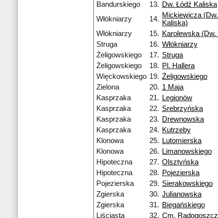
Bandurskiego
13.
Dw. Łódź Kaliska
Mickiewicza (Dw.
Włókniarzy
14.
Kaliska)
Włókniarzy
15.
Karolewska (Dw. 
Struga
16.
Włókniarzy
Żeligowskiego
17.
Struga
Żeligowskiego
18.
Pl. Hallera
Więckowskiego
19.
Żeligowskiego
Zielona
20.
1 Maja
Kasprzaka
21.
Legionów
Kasprzaka
22.
Srebrzyńska
Kasprzaka
23.
Drewnowska
Kasprzaka
24.
Kutrzeby
Klonowa
25.
Lutomierska
Klonowa
26.
Limanowskiego
Hipoteczna
27.
Olsztyńska
Hipoteczna
28.
Pojezierska
Pojezierska
29.
Sierakowskiego
Zgierska
30.
Julianowska
Zgierska
31.
Biegańskiego
Liściasta
32.
Cm. Radogoszcz