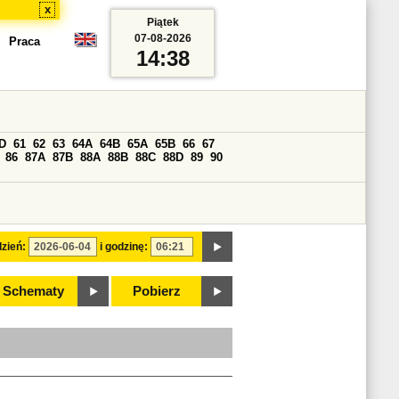
x
Piątek
07-08-2026
Praca
14:38
D
61
62
63
64A
64B
65A
65B
66
67
86
87A
87B
88A
88B
88C
88D
89
90
zień:
i godzinę:
Schematy
Pobierz