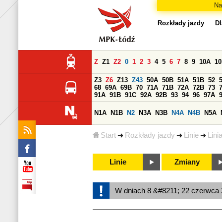
Na
Rozkłady jazdy
Dl
Z
Z1
Z2
0
1
2
3
4
5
6
7
8
9
10A
1
Z3
Z6
Z13
Z43
50A
50B
51A
51B
52
68
69A
69B
70
71A
71B
72A
72B
73
91A
91B
91C
92A
92B
93
94
96
97A
N1A
N1B
N2
N3A
N3B
N4A
N4B
N5A
Start
Rozkłady jazdy
Linie
Lini
Linie
Zmiany
W dniach 8 &#8211; 22 czerwca 2