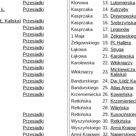
Przesiadki
Klonowa
13.
Lutomierska
 Ł.
Przesiadki
Kasprzaka
14.
Kutrzeby
Kasprzaka
15.
Drewnowsk
Ł. Kaliska)
Przesiadki
Kasprzaka
16.
Srebrzyńska
Przesiadki
Kasprzaka
17.
Legionów
Przesiadki
1 Maja
18.
Żeligowskie
Przesiadki
Żeligowskiego
19.
Pl. Hallera
Przesiadki
Łąkowa
20.
Struga
Przesiadki
Łąkowa
21.
Karolewska
Przesiadki
Karolewska
22.
Włókniarzy
Przesiadki
Mickiewicza 
Włókniarzy
23.
Przesiadki
Kaliska)
Przesiadki
Bandurskiego
24.
Dw. Łódź Ka
Przesiadki
Bandurskiego
25.
Atlas Arena
Przesiadki
Krzemieniecka
26.
Kowieńska
Retkińska
27.
Krzemieniec
Retkińska
28.
Wileńska
Przesiadki
Retkińska
29.
Kusocińskie
Przesiadki
Wyszyńskiego
30.
Retkińska
Przesiadki
Wyszyńskiego
31.
Armii Krajow
Przesiadki
Armii Krajowej
32.
Napierskieg