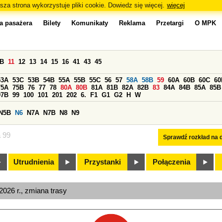
sza strona wykorzystuje pliki cookie. Dowiedz się więcej.
więcej
a pasażera
Bilety
Komunikaty
Reklama
Przetargi
O MPK
0B
11
12
13
14
15
16
41
43
45
53A
53C
53B
54B
55A
55B
55C
56
57
58A
58B
59
60A
60B
60C
60
75A
75B
76
77
78
80A
80B
81A
81B
82A
82B
83
84A
84B
85A
85B
97B
99
100
101
201
202
6.
F1
G1
G2
H
W
N5B
N6
N7A
N7B
N8
N9
a 99
Sprawdź rozkład na d
Utrudnienia
Przystanki
Połączenia
026 r., zmiana trasy