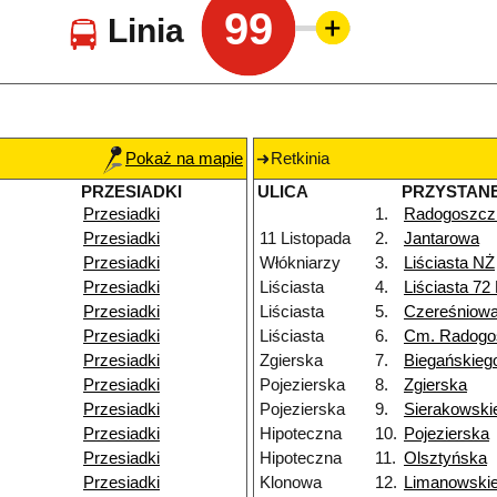
99
Linia
Pokaż na mapie
Retkinia
PRZESIADKI
ULICA
PRZYSTAN
Przesiadki
1.
Radogoszcz
Przesiadki
11 Listopada
2.
Jantarowa
Przesiadki
Włókniarzy
3.
Liściasta NŻ
Przesiadki
Liściasta
4.
Liściasta 72
Przesiadki
Liściasta
5.
Czereśniow
Przesiadki
Liściasta
6.
Cm. Radogo
Przesiadki
Zgierska
7.
Biegańskieg
Przesiadki
Pojezierska
8.
Zgierska
Przesiadki
Pojezierska
9.
Sierakowski
Przesiadki
Hipoteczna
10.
Pojezierska
Przesiadki
Hipoteczna
11.
Olsztyńska
Przesiadki
Klonowa
12.
Limanowski