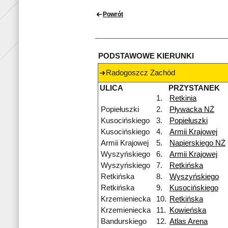
Powrót
PODSTAWOWE KIERUNKI
Radogoszcz Zachód
ULICA
PRZYSTANEK
1.
Retkinia
Popiełuszki
2.
Pływacka NŻ
Kusocińskiego
3.
Popiełuszki
Kusocińskiego
4.
Armii Krajowej
Armii Krajowej
5.
Napierskiego NŻ
Wyszyńskiego
6.
Armii Krajowej
Wyszyńskiego
7.
Retkińska
Retkińska
8.
Wyszyńskiego
Retkińska
9.
Kusocińskiego
Krzemieniecka
10.
Retkińska
Krzemieniecka
11.
Kowieńska
Bandurskiego
12.
Atlas Arena