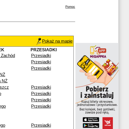
Pomoc
Pokaż na mapie
EK
PRZESIADKI
 Zachód
Przesiadki
Przesiadki
Przesiadki
 NŻ
a NŻ
szcz
Przesiadki
o
Przesiadki
Przesiadki
ego
Przesiadki
ego
Przesiadki