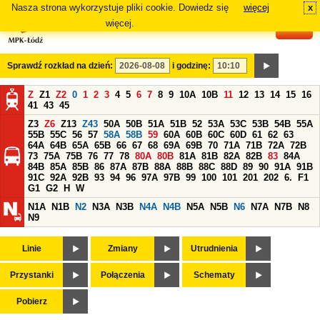
Nasza strona wykorzystuje pliki cookie. Dowiedz się
więcej
x
#
więcej.
Sprawdź rozkład na dzień:
i godzinę:
Z
Z1
Z2
0
1
2
3
4
5
6
7
8
9
10A
10B
11
12
13
14
15
16
41
43
45
Z3
Z6
Z13
Z43
50A
50B
51A
51B
52
53A
53C
53B
54B
55A
55B
55C
56
57
58A
58B
59
60A
60B
60C
60D
61
62
63
64A
64B
65A
65B
66
67
68
69A
69B
70
71A
71B
72A
72B
73
75A
75B
76
77
78
80A
80B
81A
81B
82A
82B
83
84A
84B
85A
85B
86
87A
87B
88A
88B
88C
88D
89
90
91A
91B
91C
92A
92B
93
94
96
97A
97B
99
100
101
201
202
6.
F1
G1
G2
H
W
N1A
N1B
N2
N3A
N3B
N4A
N4B
N5A
N5B
N6
N7A
N7B
N8
N9
Linie
Zmiany
Utrudnienia
Przystanki
Połączenia
Schematy
Pobierz