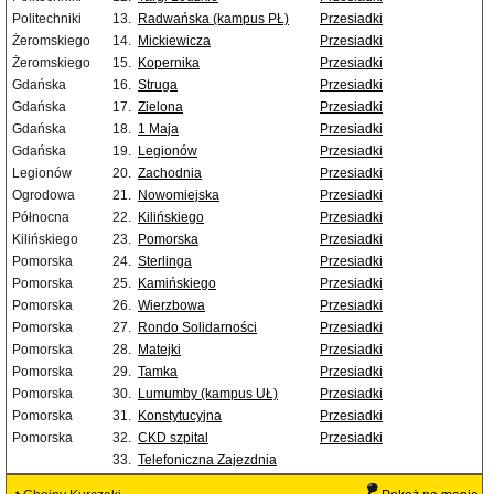
Politechniki
13.
Radwańska (kampus PŁ)
Przesiadki
Żeromskiego
14.
Mickiewicza
Przesiadki
Żeromskiego
15.
Kopernika
Przesiadki
Gdańska
16.
Struga
Przesiadki
Gdańska
17.
Zielona
Przesiadki
Gdańska
18.
1 Maja
Przesiadki
Gdańska
19.
Legionów
Przesiadki
Legionów
20.
Zachodnia
Przesiadki
Ogrodowa
21.
Nowomiejska
Przesiadki
Północna
22.
Kilińskiego
Przesiadki
Kilińskiego
23.
Pomorska
Przesiadki
Pomorska
24.
Sterlinga
Przesiadki
Pomorska
25.
Kamińskiego
Przesiadki
Pomorska
26.
Wierzbowa
Przesiadki
Pomorska
27.
Rondo Solidarności
Przesiadki
Pomorska
28.
Matejki
Przesiadki
Pomorska
29.
Tamka
Przesiadki
Pomorska
30.
Lumumby (kampus UŁ)
Przesiadki
Pomorska
31.
Konstytucyjna
Przesiadki
Pomorska
32.
CKD szpital
Przesiadki
33.
Telefoniczna Zajezdnia