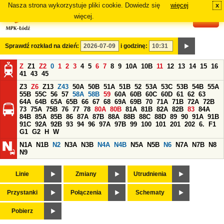
Nasza strona wykorzystuje pliki cookie. Dowiedz się
więcej
x
#
więcej.
Sprawdź rozkład na dzień:
i godzinę:
Z
Z1
Z2
0
1
2
3
4
5
6
7
8
9
10A
10B
11
12
13
14
15
16
41
43
45
Z3
Z6
Z13
Z43
50A
50B
51A
51B
52
53A
53C
53B
54B
55A
55B
55C
56
57
58A
58B
59
60A
60B
60C
60D
61
62
63
64A
64B
65A
65B
66
67
68
69A
69B
70
71A
71B
72A
72B
73
75A
75B
76
77
78
80A
80B
81A
81B
82A
82B
83
84A
84B
85A
85B
86
87A
87B
88A
88B
88C
88D
89
90
91A
91B
91C
92A
92B
93
94
96
97A
97B
99
100
101
201
202
6.
F1
G1
G2
H
W
N1A
N1B
N2
N3A
N3B
N4A
N4B
N5A
N5B
N6
N7A
N7B
N8
N9
Linie
Zmiany
Utrudnienia
Przystanki
Połączenia
Schematy
Pobierz