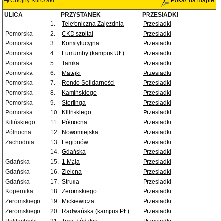
Chojny Kurczaki
Pokaż na mapie
ULICA
PRZYSTANEK
PRZESIADKI
1.
Telefoniczna Zajezdnia
Przesiadki
Pomorska
2.
CKD szpital
Przesiadki
Pomorska
3.
Konstytucyjna
Przesiadki
Pomorska
4.
Lumumby (kampus UŁ)
Przesiadki
Pomorska
5.
Tamka
Przesiadki
Pomorska
6.
Matejki
Przesiadki
Pomorska
7.
Rondo Solidarności
Przesiadki
Pomorska
8.
Kamińskiego
Przesiadki
Pomorska
9.
Sterlinga
Przesiadki
Pomorska
10.
Kilińskiego
Przesiadki
Kilińskiego
11.
Północna
Przesiadki
Północna
12.
Nowomiejska
Przesiadki
Zachodnia
13.
Legionów
Przesiadki
14.
Gdańska
Przesiadki
Gdańska
15.
1 Maja
Przesiadki
Gdańska
16.
Zielona
Przesiadki
Gdańska
17.
Struga
Przesiadki
Kopernika
18.
Żeromskiego
Przesiadki
Żeromskiego
19.
Mickiewicza
Przesiadki
Żeromskiego
20.
Radwańska (kampus PŁ)
Przesiadki