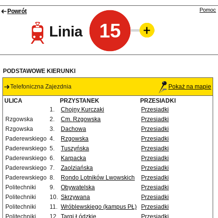
Pomoc
Powrót
15
Linia
PODSTAWOWE KIERUNKI
Telefoniczna Zajezdnia
Pokaż na mapie
ULICA
PRZYSTANEK
PRZESIADKI
1.
Chojny Kurczaki
Przesiadki
Rzgowska
2.
Cm. Rzgowska
Przesiadki
Rzgowska
3.
Dachowa
Przesiadki
Paderewskiego
4.
Rzgowska
Przesiadki
Paderewskiego
5.
Tuszyńska
Przesiadki
Paderewskiego
6.
Karpacka
Przesiadki
Paderewskiego
7.
Zaolziańska
Przesiadki
Paderewskiego
8.
Rondo Lotników Lwowskich
Przesiadki
Politechniki
9.
Obywatelska
Przesiadki
Politechniki
10.
Skrzywana
Przesiadki
Politechniki
11.
Wróblewskiego (kampus PŁ)
Przesiadki
Politechniki
12.
Targi Łódzkie
Przesiadki