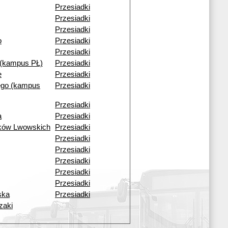
Przesiadki
Przesiadki
Przesiadki
o
Przesiadki
Przesiadki
(kampus PŁ)
Przesiadki
e
Przesiadki
ego (kampus
Przesiadki
Przesiadki
a
Przesiadki
ików Lwowskich
Przesiadki
Przesiadki
Przesiadki
Przesiadki
Przesiadki
Przesiadki
ska
Przesiadki
zaki