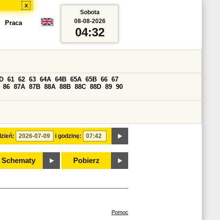
x
Sobota
08-08-2026
Praca
04:32
D
61
62
63
64A
64B
65A
65B
66
67
86
87A
87B
88A
88B
88C
88D
89
90
zień:
i godzinę:
Schematy
Pobierz
Pomoc