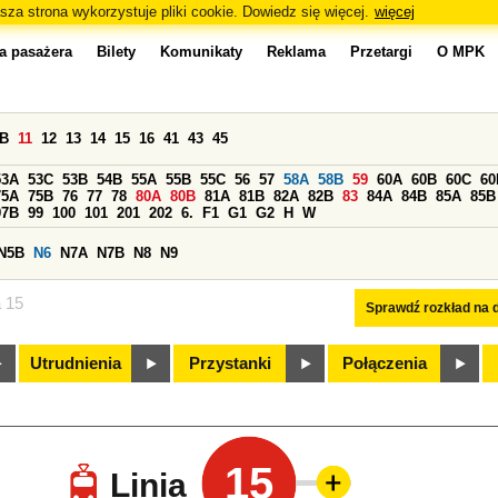
sza strona wykorzystuje pliki cookie. Dowiedz się więcej.
więcej
a pasażera
Bilety
Komunikaty
Reklama
Przetargi
O MPK
0B
11
12
13
14
15
16
41
43
45
53A
53C
53B
54B
55A
55B
55C
56
57
58A
58B
59
60A
60B
60C
60
75A
75B
76
77
78
80A
80B
81A
81B
82A
82B
83
84A
84B
85A
85B
97B
99
100
101
201
202
6.
F1
G1
G2
H
W
N5B
N6
N7A
N7B
N8
N9
a 15
Sprawdź rozkład na d
Utrudnienia
Przystanki
Połączenia
15
Linia