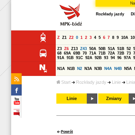
Na
Rozkłady jazdy
Dl
Z
Z1
Z2
0
1
2
3
4
5
6
7
8
9
10A
1
Z3
Z6
Z13
Z43
50A
50B
51A
51B
52
68
69A
69B
70
71A
71B
72A
72B
73
91A
91B
91C
92A
92B
93
94
96
97A
N1A
N1B
N2
N3A
N3B
N4A
N4B
N5A
Start
Rozkłady jazdy
Linie
Lini
Linie
Zmiany
Powrót