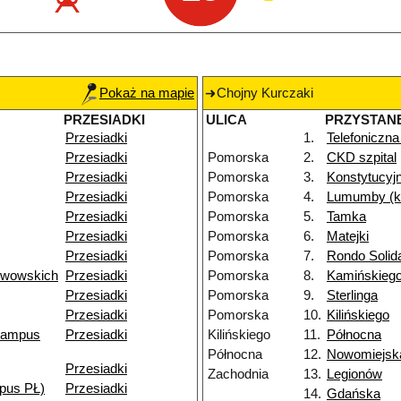
Pokaż na mapie
Chojny Kurczaki
PRZESIADKI
ULICA
PRZYSTAN
Przesiadki
1.
Telefoniczna
Przesiadki
Pomorska
2.
CKD szpital
Przesiadki
Pomorska
3.
Konstytucyj
Przesiadki
Pomorska
4.
Lumumby (k
Przesiadki
Pomorska
5.
Tamka
Przesiadki
Pomorska
6.
Matejki
Przesiadki
Pomorska
7.
Rondo Solid
Lwowskich
Przesiadki
Pomorska
8.
Kamińskieg
Przesiadki
Pomorska
9.
Sterlinga
Przesiadki
Pomorska
10.
Kilińskiego
kampus
Przesiadki
Kilińskiego
11.
Północna
Północna
12.
Nowomiejsk
Przesiadki
Zachodnia
13.
Legionów
pus PŁ)
Przesiadki
14.
Gdańska