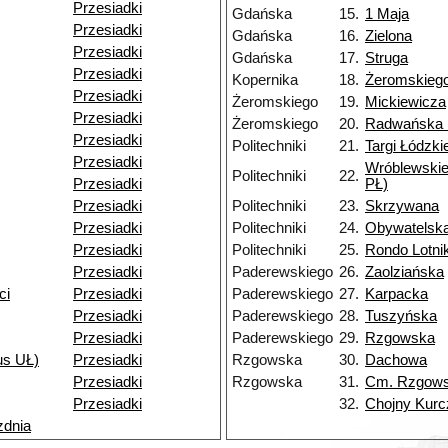
Przesiadki
Gdańska
15.
1 Maja
Przesiadki
Gdańska
16.
Zielona
Przesiadki
Gdańska
17.
Struga
Przesiadki
Kopernika
18.
Żeromskieg
Przesiadki
Żeromskiego
19.
Mickiewicza
Przesiadki
Żeromskiego
20.
Radwańska 
Przesiadki
Politechniki
21.
Targi Łódzki
Przesiadki
Wróblewski
Politechniki
22.
Przesiadki
PŁ)
Przesiadki
Politechniki
23.
Skrzywana
Przesiadki
Politechniki
24.
Obywatelsk
Przesiadki
Politechniki
25.
Rondo Lotn
Przesiadki
Paderewskiego
26.
Zaolziańska
ci
Przesiadki
Paderewskiego
27.
Karpacka
Przesiadki
Paderewskiego
28.
Tuszyńska
Przesiadki
Paderewskiego
29.
Rzgowska
s UŁ)
Przesiadki
Rzgowska
30.
Dachowa
Przesiadki
Rzgowska
31.
Cm. Rzgow
Przesiadki
32.
Chojny Kurc
zdnia