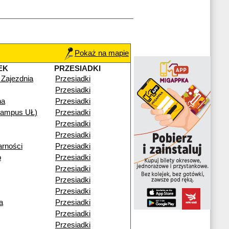
Pokaż na mapie
EK
PRZESIADKI
 Zajezdnia
Przesiadki
Przesiadki
na
Przesiadki
ampus UŁ)
Przesiadki
Przesiadki
Przesiadki
arności
Przesiadki
o
Przesiadki
Przesiadki
Przesiadki
Przesiadki
a
Przesiadki
Przesiadki
Przesiadki