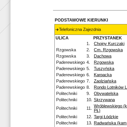
PODSTAWOWE KIERUNKI
Telefoniczna Zajezdnia
ULICA
PRZYSTANEK
1.
Chojny Kurczaki
Rzgowska
2.
Cm. Rzgowska
Rzgowska
3.
Dachowa
Paderewskiego
4.
Rzgowska
Paderewskiego
5.
Tuszyńska
Paderewskiego
6.
Karpacka
Paderewskiego
7.
Zaolziańska
Paderewskiego
8.
Rondo Lotników 
Politechniki
9.
Obywatelska
Politechniki
10.
Skrzywana
Wróblewskiego (
Politechniki
11.
PŁ)
Politechniki
12.
Targi Łódzkie
Politechniki
13.
Radwańska (kam