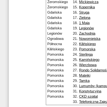
Żeromskiego
14.
Mickiewicza
Żeromskiego
15.
Kopernika
Gdańska
16.
Struga
Gdańska
17.
Zielona
Gdańska
18.
1 Maja
Gdańska
19.
Legionów
Legionów
20.
Zachodnia
Ogrodowa
21.
Nowomiejska
Północna
22.
Kilińskiego
Kilińskiego
23.
Pomorska
Pomorska
24.
Sterlinga
Pomorska
25.
Kamińskiego
Pomorska
26.
Wierzbowa
Pomorska
27.
Rondo Solidarnoś
Pomorska
28.
Matejki
Pomorska
29.
Tamka
Pomorska
30.
Lumumby (kampu
Pomorska
31.
Konstytucyjna
Pomorska
32.
CKD szpital
33.
Telefoniczna Zaje