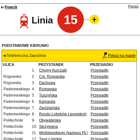
Pomoc
Powrót
15
Linia
PODSTAWOWE KIERUNKI
Telefoniczna Zajezdnia
Pokaż na mapie
ULICA
PRZYSTANEK
PRZESIADKI
1.
Chojny Kurczaki
Przesiadki
Rzgowska
2.
Cm. Rzgowska
Przesiadki
Rzgowska
3.
Dachowa
Przesiadki
Paderewskiego
4.
Rzgowska
Przesiadki
Paderewskiego
5.
Tuszyńska
Przesiadki
Paderewskiego
6.
Karpacka
Przesiadki
Paderewskiego
7.
Zaolziańska
Przesiadki
Paderewskiego
8.
Rondo Lotników Lwowskich
Przesiadki
Politechniki
9.
Obywatelska
Przesiadki
Politechniki
10.
Skrzywana
Przesiadki
Politechniki
11.
Wróblewskiego (kampus PŁ)
Przesiadki
Politechniki
12.
Targi Łódzkie
Przesiadki