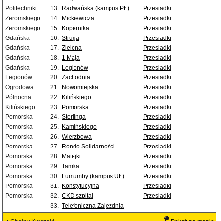
Politechniki
13.
Radwańska (kampus PŁ)
Przesiadki
Żeromskiego
14.
Mickiewicza
Przesiadki
Żeromskiego
15.
Kopernika
Przesiadki
Gdańska
16.
Struga
Przesiadki
Gdańska
17.
Zielona
Przesiadki
Gdańska
18.
1 Maja
Przesiadki
Gdańska
19.
Legionów
Przesiadki
Legionów
20.
Zachodnia
Przesiadki
Ogrodowa
21.
Nowomiejska
Przesiadki
Północna
22.
Kilińskiego
Przesiadki
Kilińskiego
23.
Pomorska
Przesiadki
Pomorska
24.
Sterlinga
Przesiadki
Pomorska
25.
Kamińskiego
Przesiadki
Pomorska
26.
Wierzbowa
Przesiadki
Pomorska
27.
Rondo Solidarności
Przesiadki
Pomorska
28.
Matejki
Przesiadki
Pomorska
29.
Tamka
Przesiadki
Pomorska
30.
Lumumby (kampus UŁ)
Przesiadki
Pomorska
31.
Konstytucyjna
Przesiadki
Pomorska
32.
CKD szpital
Przesiadki
33.
Telefoniczna Zajezdnia