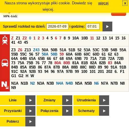
Nasza strona wykorzystuje pliki cookie. Dowiedz się
więcej
x
#
więcej.
Sprawdź rozkład na dzień:
i godzinę:
Z
Z1
Z2
0
1
2
3
4
5
6
7
8
9
10A
10B
11
12
13
14
15
16
41
43
45
Z3
Z6
Z13
Z43
50A
50B
51A
51B
52
53A
53C
53B
54B
55A
55B
55C
56
57
58A
58B
59
60A
60B
60C
60D
61
62
63
64A
64B
65A
65B
66
67
68
69A
69B
70
71A
71B
72A
72B
73
75A
75B
76
77
78
80A
80B
81A
81B
82A
82B
83
84A
84B
85A
85B
86
87A
87B
88A
88B
88C
88D
89
90
91A
91B
91C
92A
92B
93
94
96
97A
97B
99
100
101
201
202
6.
F1
G1
G2
H
W
N1A
N1B
N2
N3A
N3B
N4A
N4B
N5A
N5B
N6
N7A
N7B
N8
N9
Linie
Zmiany
Utrudnienia
Przystanki
Połączenia
Schematy
Pobierz