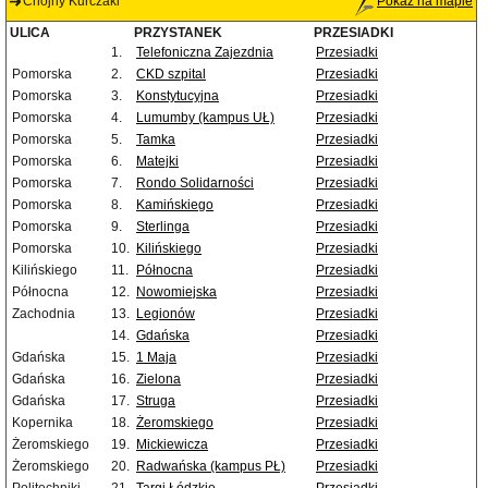
Chojny Kurczaki
Pokaż na mapie
ULICA
PRZYSTANEK
PRZESIADKI
1.
Telefoniczna Zajezdnia
Przesiadki
Pomorska
2.
CKD szpital
Przesiadki
Pomorska
3.
Konstytucyjna
Przesiadki
Pomorska
4.
Lumumby (kampus UŁ)
Przesiadki
Pomorska
5.
Tamka
Przesiadki
Pomorska
6.
Matejki
Przesiadki
Pomorska
7.
Rondo Solidarności
Przesiadki
Pomorska
8.
Kamińskiego
Przesiadki
Pomorska
9.
Sterlinga
Przesiadki
Pomorska
10.
Kilińskiego
Przesiadki
Kilińskiego
11.
Północna
Przesiadki
Północna
12.
Nowomiejska
Przesiadki
Zachodnia
13.
Legionów
Przesiadki
14.
Gdańska
Przesiadki
Gdańska
15.
1 Maja
Przesiadki
Gdańska
16.
Zielona
Przesiadki
Gdańska
17.
Struga
Przesiadki
Kopernika
18.
Żeromskiego
Przesiadki
Żeromskiego
19.
Mickiewicza
Przesiadki
Żeromskiego
20.
Radwańska (kampus PŁ)
Przesiadki