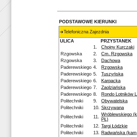
PODSTAWOWE KIERUNKI
Telefoniczna Zajezdnia
ULICA
PRZYSTANEK
1.
Chojny Kurczaki
Rzgowska
2.
Cm. Rzgowska
Rzgowska
3.
Dachowa
Paderewskiego
4.
Rzgowska
Paderewskiego
5.
Tuszyńska
Paderewskiego
6.
Karpacka
Paderewskiego
7.
Zaolziańska
Paderewskiego
8.
Rondo Lotników 
Politechniki
9.
Obywatelska
Politechniki
10.
Skrzywana
Wróblewskiego (
Politechniki
11.
PŁ)
Politechniki
12.
Targi Łódzkie
Politechniki
13.
Radwańska (kam