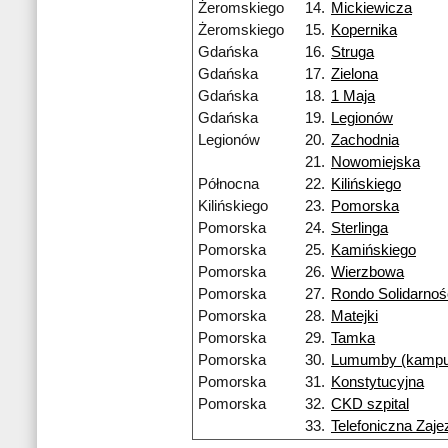
Żeromskiego
14.
Mickiewicza
Żeromskiego
15.
Kopernika
Gdańska
16.
Struga
Gdańska
17.
Zielona
Gdańska
18.
1 Maja
Gdańska
19.
Legionów
Legionów
20.
Zachodnia
21.
Nowomiejska
Północna
22.
Kilińskiego
Kilińskiego
23.
Pomorska
Pomorska
24.
Sterlinga
Pomorska
25.
Kamińskiego
Pomorska
26.
Wierzbowa
Pomorska
27.
Rondo Solidarnoś
Pomorska
28.
Matejki
Pomorska
29.
Tamka
Pomorska
30.
Lumumby (kampu
Pomorska
31.
Konstytucyjna
Pomorska
32.
CKD szpital
33.
Telefoniczna Zaje