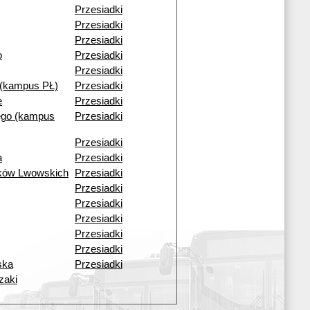
Przesiadki
Przesiadki
Przesiadki
o
Przesiadki
Przesiadki
(kampus PŁ)
Przesiadki
e
Przesiadki
ego (kampus
Przesiadki
Przesiadki
a
Przesiadki
ików Lwowskich
Przesiadki
Przesiadki
Przesiadki
Przesiadki
Przesiadki
Przesiadki
ska
Przesiadki
zaki