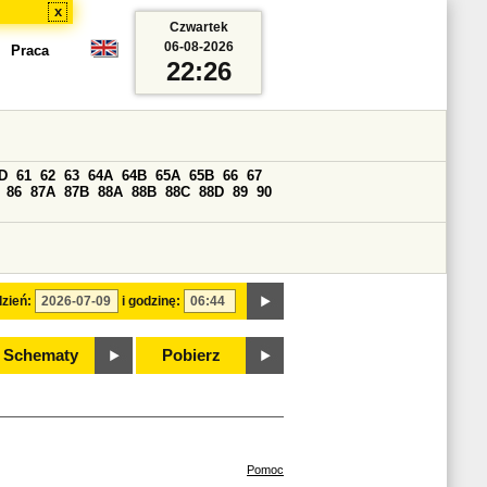
x
Czwartek
06-08-2026
Praca
22:26
D
61
62
63
64A
64B
65A
65B
66
67
86
87A
87B
88A
88B
88C
88D
89
90
zień:
i godzinę:
Schematy
Pobierz
Pomoc