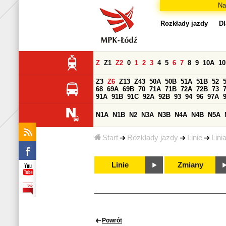
Na
Rozkłady jazdy
Dl
Z
Z1
Z2
0
1
2
3
4
5
6
7
8
9
10A
1
Z3
Z6
Z13
Z43
50A
50B
51A
51B
52
68
69A
69B
70
71A
71B
72A
72B
73
91A
91B
91C
92A
92B
93
94
96
97A
N1A
N1B
N2
N3A
N3B
N4A
N4B
N5A
Start
Rozkłady jazdy
Linie
Lini
Linie
Zmiany
Powrót