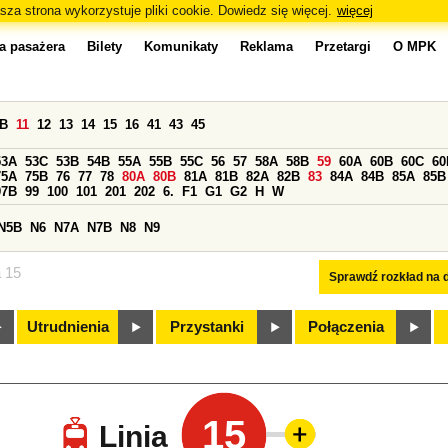
sza strona wykorzystuje pliki cookie. Dowiedz się więcej.
więcej
a pasażera
Bilety
Komunikaty
Reklama
Przetargi
O MPK
0B
11
12
13
14
15
16
41
43
45
53A
53C
53B
54B
55A
55B
55C
56
57
58A
58B
59
60A
60B
60C
60
75A
75B
76
77
78
80A
80B
81A
81B
82A
82B
83
84A
84B
85A
85B
97B
99
100
101
201
202
6.
F1
G1
G2
H
W
N5B
N6
N7A
N7B
N8
N9
a 15
Sprawdź rozkład na d
Utrudnienia
Przystanki
Połączenia
15
Linia