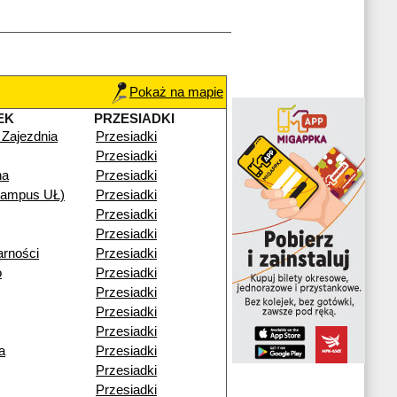
Pokaż na mapie
EK
PRZESIADKI
 Zajezdnia
Przesiadki
Przesiadki
na
Przesiadki
ampus UŁ)
Przesiadki
Przesiadki
Przesiadki
arności
Przesiadki
o
Przesiadki
Przesiadki
Przesiadki
Przesiadki
a
Przesiadki
Przesiadki
Przesiadki