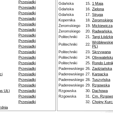
Przesiadki
Gdańska
15.
1 Maja
Przesiadki
Gdańska
16.
Zielona
Przesiadki
Gdańska
17.
Struga
Przesiadki
Kopernika
18.
Żeromskieg
Przesiadki
Żeromskiego
19.
Mickiewicza
Przesiadki
Żeromskiego
20.
Radwańska 
Przesiadki
Politechniki
21.
Targi Łódzki
Przesiadki
Wróblewski
Politechniki
22.
Przesiadki
PŁ)
Przesiadki
Politechniki
23.
Skrzywana
Przesiadki
Politechniki
24.
Obywatelsk
Przesiadki
Politechniki
25.
Rondo Lotn
Przesiadki
Paderewskiego
26.
Zaolziańska
ci
Przesiadki
Paderewskiego
27.
Karpacka
Przesiadki
Paderewskiego
28.
Tuszyńska
Przesiadki
Paderewskiego
29.
Rzgowska
s UŁ)
Przesiadki
Rzgowska
30.
Dachowa
Przesiadki
Rzgowska
31.
Cm. Rzgow
Przesiadki
32.
Chojny Kurc
zdnia