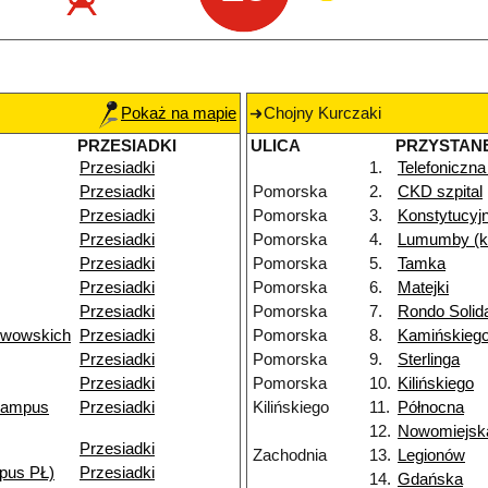
Pokaż na mapie
Chojny Kurczaki
PRZESIADKI
ULICA
PRZYSTAN
Przesiadki
1.
Telefoniczna
Przesiadki
Pomorska
2.
CKD szpital
Przesiadki
Pomorska
3.
Konstytucyj
Przesiadki
Pomorska
4.
Lumumby (k
Przesiadki
Pomorska
5.
Tamka
Przesiadki
Pomorska
6.
Matejki
Przesiadki
Pomorska
7.
Rondo Solid
Lwowskich
Przesiadki
Pomorska
8.
Kamińskieg
Przesiadki
Pomorska
9.
Sterlinga
Przesiadki
Pomorska
10.
Kilińskiego
kampus
Przesiadki
Kilińskiego
11.
Północna
12.
Nowomiejsk
Przesiadki
Zachodnia
13.
Legionów
pus PŁ)
Przesiadki
14.
Gdańska