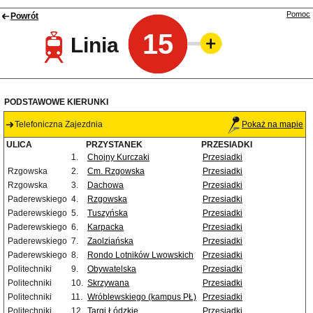
Pomoc
Powrót
15
Linia
PODSTAWOWE KIERUNKI
Telefoniczna Zajezdnia
Pokaż na mapie
ULICA
PRZYSTANEK
PRZESIADKI
1.
Chojny Kurczaki
Przesiadki
Rzgowska
2.
Cm. Rzgowska
Przesiadki
Rzgowska
3.
Dachowa
Przesiadki
Paderewskiego
4.
Rzgowska
Przesiadki
Paderewskiego
5.
Tuszyńska
Przesiadki
Paderewskiego
6.
Karpacka
Przesiadki
Paderewskiego
7.
Zaolziańska
Przesiadki
Paderewskiego
8.
Rondo Lotników Lwowskich
Przesiadki
Politechniki
9.
Obywatelska
Przesiadki
Politechniki
10.
Skrzywana
Przesiadki
Politechniki
11.
Wróblewskiego (kampus PŁ)
Przesiadki
Politechniki
12.
Targi Łódzkie
Przesiadki