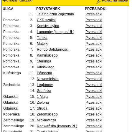
Chojny Kurczaki
Pokaż na mapie
ULICA
PRZYSTANEK
PRZESIADKI
1.
Telefoniczna Zajezdnia
Przesiadki
Pomorska
2.
CKD szpital
Przesiadki
Pomorska
3.
Konstytucyjna
Przesiadki
Pomorska
4.
Lumumby (kampus UŁ)
Przesiadki
Pomorska
5.
Tamka
Przesiadki
Pomorska
6.
Matejki
Przesiadki
Pomorska
7.
Rondo Solidarności
Przesiadki
Pomorska
8.
Kamińskiego
Przesiadki
Pomorska
9.
Sterlinga
Przesiadki
Pomorska
10.
Kilińskiego
Przesiadki
Kilińskiego
11.
Północna
Przesiadki
12.
Nowomiejska
Przesiadki
Zachodnia
13.
Legionów
Przesiadki
14.
Gdańska
Przesiadki
Gdańska
15.
1 Maja
Przesiadki
Gdańska
16.
Zielona
Przesiadki
Gdańska
17.
Struga
Przesiadki
Kopernika
18.
Żeromskiego
Przesiadki
Żeromskiego
19.
Mickiewicza
Przesiadki
Żeromskiego
20.
Radwańska (kampus PŁ)
Przesiadki