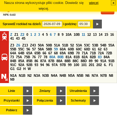
Nasza strona wykorzystuje pliki cookie. Dowiedz się
więcej
x
#
więcej.
Sprawdź rozkład na dzień:
i godzinę:
Z
Z1
Z2
0
1
2
3
4
5
6
7
8
9
10A
10B
11
12
13
14
15
16
41
43
45
Z3
Z6
Z13
Z43
50A
50B
51A
51B
52
53A
53C
53B
54B
55A
55B
55C
56
57
58A
58B
59
60A
60B
60C
60D
61
62
63
64A
64B
65A
65B
66
67
68
69A
69B
70
71A
71B
72A
72B
73
75A
75B
76
77
78
80A
80B
81A
81B
82A
82B
83
84A
84B
85A
85B
86
87A
87B
88A
88B
88C
88D
89
90
91A
91B
91C
92A
92B
93
94
96
97A
97B
99
100
101
201
202
6.
F1
G1
G2
H
W
N1A
N1B
N2
N3A
N3B
N4A
N4B
N5A
N5B
N6
N7A
N7B
N8
N9
Linie
Zmiany
Utrudnienia
Przystanki
Połączenia
Schematy
Pobierz