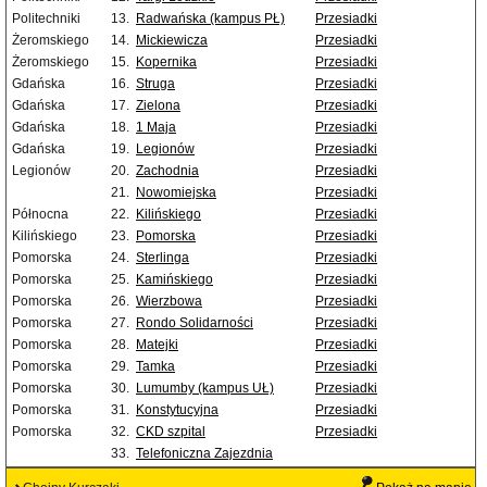
Politechniki
13.
Radwańska (kampus PŁ)
Przesiadki
Żeromskiego
14.
Mickiewicza
Przesiadki
Żeromskiego
15.
Kopernika
Przesiadki
Gdańska
16.
Struga
Przesiadki
Gdańska
17.
Zielona
Przesiadki
Gdańska
18.
1 Maja
Przesiadki
Gdańska
19.
Legionów
Przesiadki
Legionów
20.
Zachodnia
Przesiadki
21.
Nowomiejska
Przesiadki
Północna
22.
Kilińskiego
Przesiadki
Kilińskiego
23.
Pomorska
Przesiadki
Pomorska
24.
Sterlinga
Przesiadki
Pomorska
25.
Kamińskiego
Przesiadki
Pomorska
26.
Wierzbowa
Przesiadki
Pomorska
27.
Rondo Solidarności
Przesiadki
Pomorska
28.
Matejki
Przesiadki
Pomorska
29.
Tamka
Przesiadki
Pomorska
30.
Lumumby (kampus UŁ)
Przesiadki
Pomorska
31.
Konstytucyjna
Przesiadki
Pomorska
32.
CKD szpital
Przesiadki
33.
Telefoniczna Zajezdnia