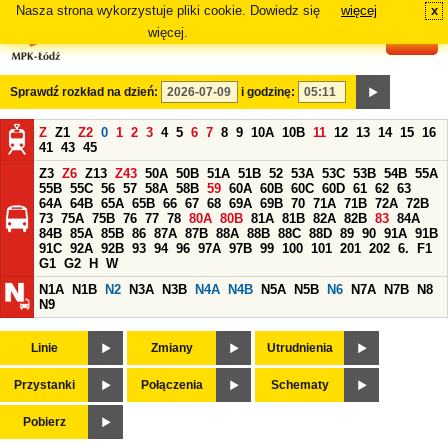
Nasza strona wykorzystuje pliki cookie. Dowiedz się
więcej
x
#
więcej.
Sprawdź rozkład na dzień:
i godzinę:
Z
Z1
Z2
0
1
2
3
4
5
6
7
8
9
10A
10B
11
12
13
14
15
16
41
43
45
Z3
Z6
Z13
Z43
50A
50B
51A
51B
52
53A
53C
53B
54B
55A
55B
55C
56
57
58A
58B
59
60A
60B
60C
60D
61
62
63
64A
64B
65A
65B
66
67
68
69A
69B
70
71A
71B
72A
72B
73
75A
75B
76
77
78
80A
80B
81A
81B
82A
82B
83
84A
84B
85A
85B
86
87A
87B
88A
88B
88C
88D
89
90
91A
91B
91C
92A
92B
93
94
96
97A
97B
99
100
101
201
202
6.
F1
G1
G2
H
W
N1A
N1B
N2
N3A
N3B
N4A
N4B
N5A
N5B
N6
N7A
N7B
N8
N9
Linie
Zmiany
Utrudnienia
Przystanki
Połączenia
Schematy
Pobierz