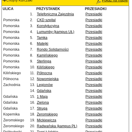
Chojny Kurczaki
Pokaż na mapie
ULICA
PRZYSTANEK
PRZESIADKI
1.
Telefoniczna Zajezdnia
Przesiadki
Pomorska
2.
CKD szpital
Przesiadki
Pomorska
3.
Konstytucyjna
Przesiadki
Pomorska
4.
Lumumby (kampus UŁ)
Przesiadki
Pomorska
5.
Tamka
Przesiadki
Pomorska
6.
Matejki
Przesiadki
Pomorska
7.
Rondo Solidarności
Przesiadki
Pomorska
8.
Kamińskiego
Przesiadki
Pomorska
9.
Sterlinga
Przesiadki
Pomorska
10.
Kilińskiego
Przesiadki
Kilińskiego
11.
Północna
Przesiadki
Północna
12.
Nowomiejska
Przesiadki
Zachodnia
13.
Legionów
Przesiadki
14.
Gdańska
Przesiadki
Gdańska
15.
1 Maja
Przesiadki
Gdańska
16.
Zielona
Przesiadki
Gdańska
17.
Struga
Przesiadki
Kopernika
18.
Żeromskiego
Przesiadki
Żeromskiego
19.
Mickiewicza
Przesiadki
Żeromskiego
20.
Radwańska (kampus PŁ)
Przesiadki