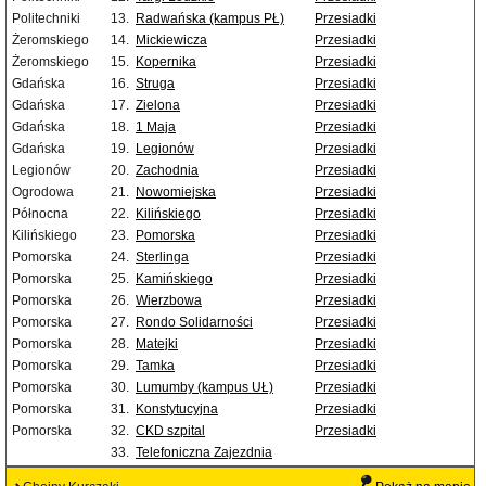
Politechniki
13.
Radwańska (kampus PŁ)
Przesiadki
Żeromskiego
14.
Mickiewicza
Przesiadki
Żeromskiego
15.
Kopernika
Przesiadki
Gdańska
16.
Struga
Przesiadki
Gdańska
17.
Zielona
Przesiadki
Gdańska
18.
1 Maja
Przesiadki
Gdańska
19.
Legionów
Przesiadki
Legionów
20.
Zachodnia
Przesiadki
Ogrodowa
21.
Nowomiejska
Przesiadki
Północna
22.
Kilińskiego
Przesiadki
Kilińskiego
23.
Pomorska
Przesiadki
Pomorska
24.
Sterlinga
Przesiadki
Pomorska
25.
Kamińskiego
Przesiadki
Pomorska
26.
Wierzbowa
Przesiadki
Pomorska
27.
Rondo Solidarności
Przesiadki
Pomorska
28.
Matejki
Przesiadki
Pomorska
29.
Tamka
Przesiadki
Pomorska
30.
Lumumby (kampus UŁ)
Przesiadki
Pomorska
31.
Konstytucyjna
Przesiadki
Pomorska
32.
CKD szpital
Przesiadki
33.
Telefoniczna Zajezdnia