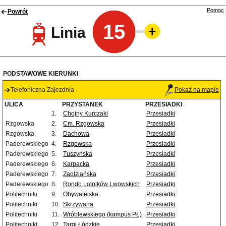
Pomoc
Powrót
15
Linia
PODSTAWOWE KIERUNKI
Telefoniczna Zajezdnia
Pokaż na mapie
ULICA
PRZYSTANEK
PRZESIADKI
1.
Chojny Kurczaki
Przesiadki
Rzgowska
2.
Cm. Rzgowska
Przesiadki
Rzgowska
3.
Dachowa
Przesiadki
Paderewskiego
4.
Rzgowska
Przesiadki
Paderewskiego
5.
Tuszyńska
Przesiadki
Paderewskiego
6.
Karpacka
Przesiadki
Paderewskiego
7.
Zaolziańska
Przesiadki
Paderewskiego
8.
Rondo Lotników Lwowskich
Przesiadki
Politechniki
9.
Obywatelska
Przesiadki
Politechniki
10.
Skrzywana
Przesiadki
Politechniki
11.
Wróblewskiego (kampus PŁ)
Przesiadki
Politechniki
12.
Targi Łódzkie
Przesiadki