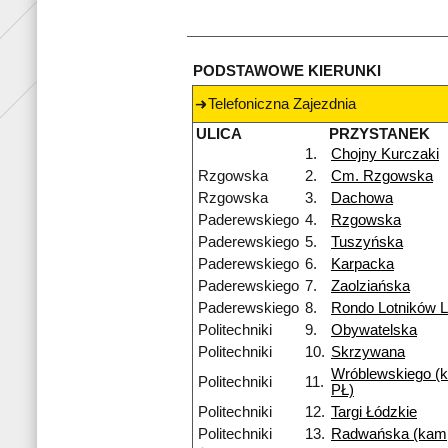
PODSTAWOWE KIERUNKI
Telefoniczna Zajezdnia
ULICA
PRZYSTANEK
1.
Chojny Kurczaki
Rzgowska
2.
Cm. Rzgowska
Rzgowska
3.
Dachowa
Paderewskiego
4.
Rzgowska
Paderewskiego
5.
Tuszyńska
Paderewskiego
6.
Karpacka
Paderewskiego
7.
Zaolziańska
Paderewskiego
8.
Rondo Lotników 
Politechniki
9.
Obywatelska
Politechniki
10.
Skrzywana
Wróblewskiego (
Politechniki
11.
PŁ)
Politechniki
12.
Targi Łódzkie
Politechniki
13.
Radwańska (kam