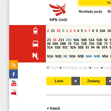
Na
Rozkłady jazdy
Dl
Z
Z1
Z2
0
1
2
3
4
5
6
7
8
9
10A
1
Z3
Z6
Z13
Z43
50A
50B
51A
51B
52
68
69A
69B
70
71A
71B
72A
72B
73
91A
91B
91C
92A
92B
93
94
96
97A
N1A
N1B
N2
N3A
N3B
N4A
N4B
N5A
Start
Rozkłady jazdy
Linie
Lini
Linie
Zmiany
Powrót