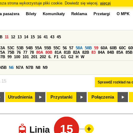
sza strona wykorzystuje pliki cookie. Dowiedz się więcej.
więcej
a pasażera
Bilety
Komunikaty
Reklama
Przetargi
O MPK
0B
11
12
13
14
15
16
41
43
45
53A
53C
53B
54B
55A
55B
55C
56
57
58A
58B
59
60A
60B
60C
60
75A
75B
76
77
78
80A
80B
81A
81B
82A
82B
83
84A
84B
85A
85B
97B
99
100
101
201
202
6.
F1
G1
G2
H
W
N5B
N6
N7A
N7B
N8
N9
a 15
Sprawdź rozkład na d
Utrudnienia
Przystanki
Połączenia
15
Linia