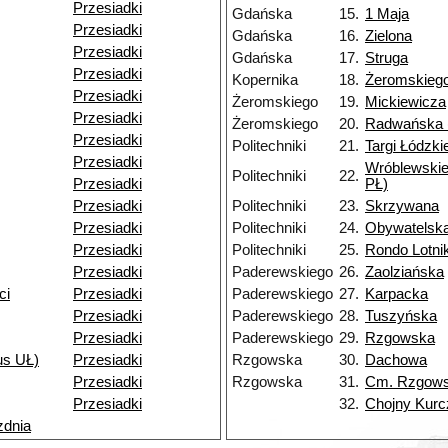
Przesiadki
Gdańska
15.
1 Maja
Przesiadki
Gdańska
16.
Zielona
Przesiadki
Gdańska
17.
Struga
Przesiadki
Kopernika
18.
Żeromskieg
Przesiadki
Żeromskiego
19.
Mickiewicza
Przesiadki
Żeromskiego
20.
Radwańska 
Przesiadki
Politechniki
21.
Targi Łódzki
Przesiadki
Wróblewski
Politechniki
22.
Przesiadki
PŁ)
Przesiadki
Politechniki
23.
Skrzywana
Przesiadki
Politechniki
24.
Obywatelsk
Przesiadki
Politechniki
25.
Rondo Lotn
Przesiadki
Paderewskiego
26.
Zaolziańska
ci
Przesiadki
Paderewskiego
27.
Karpacka
Przesiadki
Paderewskiego
28.
Tuszyńska
Przesiadki
Paderewskiego
29.
Rzgowska
s UŁ)
Przesiadki
Rzgowska
30.
Dachowa
Przesiadki
Rzgowska
31.
Cm. Rzgow
Przesiadki
32.
Chojny Kurc
zdnia