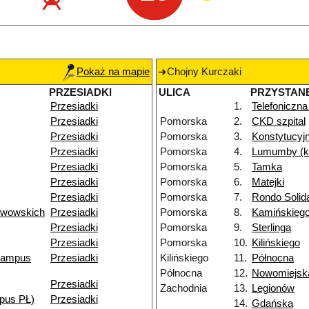
Pokaż na mapie
Chojny Kurczaki
PRZESIADKI
ULICA
PRZYSTAN
Przesiadki
1.
Telefoniczna
Przesiadki
Pomorska
2.
CKD szpital
Przesiadki
Pomorska
3.
Konstytucyj
Przesiadki
Pomorska
4.
Lumumby (k
Przesiadki
Pomorska
5.
Tamka
Przesiadki
Pomorska
6.
Matejki
Przesiadki
Pomorska
7.
Rondo Solid
Lwowskich
Przesiadki
Pomorska
8.
Kamińskieg
Przesiadki
Pomorska
9.
Sterlinga
Przesiadki
Pomorska
10.
Kilińskiego
kampus
Przesiadki
Kilińskiego
11.
Północna
Północna
12.
Nowomiejsk
Przesiadki
Zachodnia
13.
Legionów
pus PŁ)
Przesiadki
14.
Gdańska