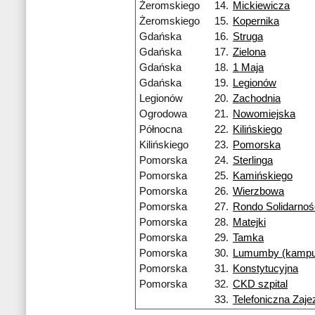
Żeromskiego
14.
Mickiewicza
Żeromskiego
15.
Kopernika
Gdańska
16.
Struga
Gdańska
17.
Zielona
Gdańska
18.
1 Maja
Gdańska
19.
Legionów
Legionów
20.
Zachodnia
Ogrodowa
21.
Nowomiejska
Północna
22.
Kilińskiego
Kilińskiego
23.
Pomorska
Pomorska
24.
Sterlinga
Pomorska
25.
Kamińskiego
Pomorska
26.
Wierzbowa
Pomorska
27.
Rondo Solidarnoś
Pomorska
28.
Matejki
Pomorska
29.
Tamka
Pomorska
30.
Lumumby (kampu
Pomorska
31.
Konstytucyjna
Pomorska
32.
CKD szpital
33.
Telefoniczna Zaje