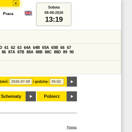
x
Sobota
08-08-2026
Praca
13:19
D
61
62
63
64A
64B
65A
65B
66
67
86
87A
87B
88A
88B
88C
88D
89
90
zień:
i godzinę:
Schematy
Pobierz
Pomoc