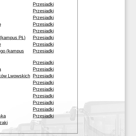
Przesiadki
Przesiadki
Przesiadki
o
Przesiadki
Przesiadki
(kampus PŁ)
Przesiadki
e
Przesiadki
ego (kampus
Przesiadki
Przesiadki
a
Przesiadki
ików Lwowskich
Przesiadki
Przesiadki
Przesiadki
Przesiadki
Przesiadki
Przesiadki
ska
Przesiadki
zaki