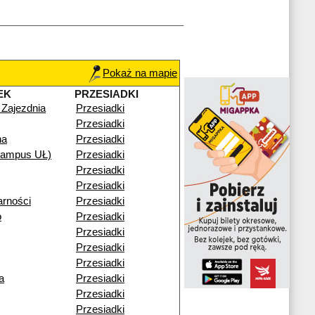
Pokaż na mapie
EK
PRZESIADKI
 Zajezdnia
Przesiadki
Przesiadki
na
Przesiadki
ampus UŁ)
Przesiadki
Przesiadki
Przesiadki
arności
Przesiadki
o
Przesiadki
Przesiadki
Przesiadki
Przesiadki
a
Przesiadki
Przesiadki
Przesiadki