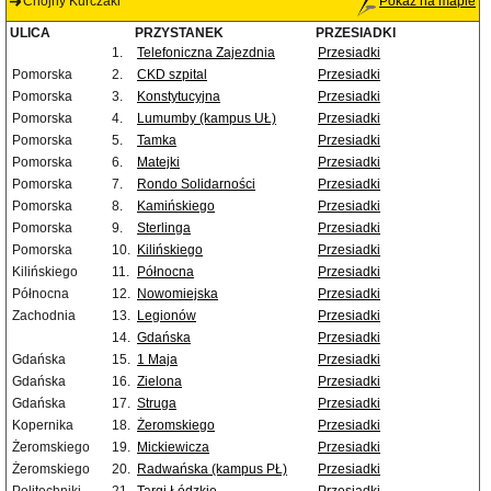
Chojny Kurczaki
Pokaż na mapie
ULICA
PRZYSTANEK
PRZESIADKI
1.
Telefoniczna Zajezdnia
Przesiadki
Pomorska
2.
CKD szpital
Przesiadki
Pomorska
3.
Konstytucyjna
Przesiadki
Pomorska
4.
Lumumby (kampus UŁ)
Przesiadki
Pomorska
5.
Tamka
Przesiadki
Pomorska
6.
Matejki
Przesiadki
Pomorska
7.
Rondo Solidarności
Przesiadki
Pomorska
8.
Kamińskiego
Przesiadki
Pomorska
9.
Sterlinga
Przesiadki
Pomorska
10.
Kilińskiego
Przesiadki
Kilińskiego
11.
Północna
Przesiadki
Północna
12.
Nowomiejska
Przesiadki
Zachodnia
13.
Legionów
Przesiadki
14.
Gdańska
Przesiadki
Gdańska
15.
1 Maja
Przesiadki
Gdańska
16.
Zielona
Przesiadki
Gdańska
17.
Struga
Przesiadki
Kopernika
18.
Żeromskiego
Przesiadki
Żeromskiego
19.
Mickiewicza
Przesiadki
Żeromskiego
20.
Radwańska (kampus PŁ)
Przesiadki