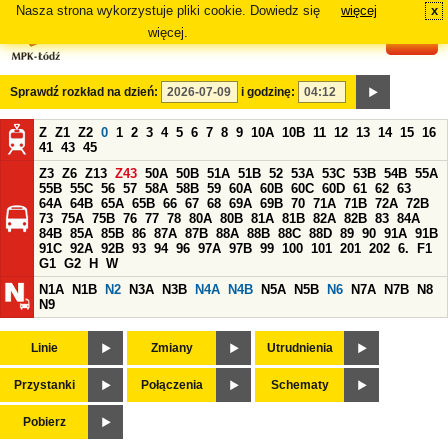
Nasza strona wykorzystuje pliki cookie. Dowiedz się
więcej
x
#
więcej.
Sprawdź rozkład na dzień:
i godzinę:
Z
Z1
Z2
0
1
2
3
4
5
6
7
8
9
10A
10B
11
12
13
14
15
16
41
43
45
Z3
Z6
Z13
Z43
50A
50B
51A
51B
52
53A
53C
53B
54B
55A
55B
55C
56
57
58A
58B
59
60A
60B
60C
60D
61
62
63
64A
64B
65A
65B
66
67
68
69A
69B
70
71A
71B
72A
72B
73
75A
75B
76
77
78
80A
80B
81A
81B
82A
82B
83
84A
84B
85A
85B
86
87A
87B
88A
88B
88C
88D
89
90
91A
91B
91C
92A
92B
93
94
96
97A
97B
99
100
101
201
202
6.
F1
G1
G2
H
W
N1A
N1B
N2
N3A
N3B
N4A
N4B
N5A
N5B
N6
N7A
N7B
N8
N9
Linie
Zmiany
Utrudnienia
Przystanki
Połączenia
Schematy
Pobierz