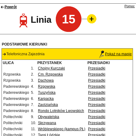
Pomoc
Powrót
15
Linia
PODSTAWOWE KIERUNKI
Telefoniczna Zajezdnia
Pokaż na mapie
ULICA
PRZYSTANEK
PRZESIADKI
1.
Chojny Kurczaki
Przesiadki
Rzgowska
2.
Cm. Rzgowska
Przesiadki
Rzgowska
3.
Dachowa
Przesiadki
Paderewskiego
4.
Rzgowska
Przesiadki
Paderewskiego
5.
Tuszyńska
Przesiadki
Paderewskiego
6.
Karpacka
Przesiadki
Paderewskiego
7.
Zaolziańska
Przesiadki
Paderewskiego
8.
Rondo Lotników Lwowskich
Przesiadki
Politechniki
9.
Obywatelska
Przesiadki
Politechniki
10.
Skrzywana
Przesiadki
Politechniki
11.
Wróblewskiego (kampus PŁ)
Przesiadki
Politechniki
12.
Targi Łódzkie
Przesiadki