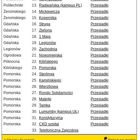
Politechniki
13.
Radwańska (kampus PŁ)
Przesiadki
Żeromskiego
14.
Mickiewicza
Przesiadki
Żeromskiego
15.
Kopernika
Przesiadki
Gdańska
16.
Struga
Przesiadki
Gdańska
17.
Zielona
Przesiadki
Gdańska
18.
1 Maja
Przesiadki
Gdańska
19.
Legionów
Przesiadki
Legionów
20.
Zachodnia
Przesiadki
Ogrodowa
21.
Nowomiejska
Przesiadki
Północna
22.
Kilińskiego
Przesiadki
Kilińskiego
23.
Pomorska
Przesiadki
Pomorska
24.
Sterlinga
Przesiadki
Pomorska
25.
Kamińskiego
Przesiadki
Pomorska
26.
Wierzbowa
Przesiadki
Pomorska
27.
Rondo Solidarności
Przesiadki
Pomorska
28.
Matejki
Przesiadki
Pomorska
29.
Tamka
Przesiadki
Pomorska
30.
Lumumby (kampus UŁ)
Przesiadki
Pomorska
31.
Konstytucyjna
Przesiadki
Pomorska
32.
CKD szpital
Przesiadki
33.
Telefoniczna Zajezdnia