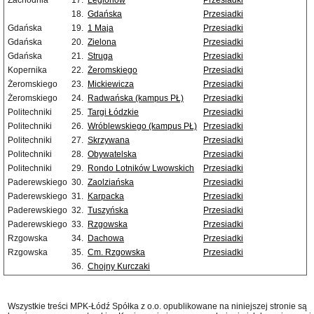
Zachodnia
17.
Legionów
Przesiadki
18.
Gdańska
Przesiadki
Gdańska
19.
1 Maja
Przesiadki
Gdańska
20.
Zielona
Przesiadki
Gdańska
21.
Struga
Przesiadki
Kopernika
22.
Żeromskiego
Przesiadki
Żeromskiego
23.
Mickiewicza
Przesiadki
Żeromskiego
24.
Radwańska (kampus PŁ)
Przesiadki
Politechniki
25.
Targi Łódzkie
Przesiadki
Politechniki
26.
Wróblewskiego (kampus PŁ)
Przesiadki
Politechniki
27.
Skrzywana
Przesiadki
Politechniki
28.
Obywatelska
Przesiadki
Politechniki
29.
Rondo Lotników Lwowskich
Przesiadki
Paderewskiego
30.
Zaolziańska
Przesiadki
Paderewskiego
31.
Karpacka
Przesiadki
Paderewskiego
32.
Tuszyńska
Przesiadki
Paderewskiego
33.
Rzgowska
Przesiadki
Rzgowska
34.
Dachowa
Przesiadki
Rzgowska
35.
Cm. Rzgowska
Przesiadki
36.
Chojny Kurczaki
Wszystkie treści MPK-Łódź Spółka z o.o. opublikowane na niniejszej stronie są