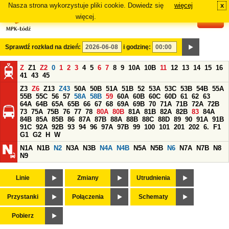
Nasza strona wykorzystuje pliki cookie. Dowiedz się
więcej
x
#
więcej.
Sprawdź rozkład na dzień:
i godzinę:
Z
Z1
Z2
0
1
2
3
4
5
6
7
8
9
10A
10B
11
12
13
14
15
16
41
43
45
Z3
Z6
Z13
Z43
50A
50B
51A
51B
52
53A
53C
53B
54B
55A
55B
55C
56
57
58A
58B
59
60A
60B
60C
60D
61
62
63
64A
64B
65A
65B
66
67
68
69A
69B
70
71A
71B
72A
72B
73
75A
75B
76
77
78
80A
80B
81A
81B
82A
82B
83
84A
84B
85A
85B
86
87A
87B
88A
88B
88C
88D
89
90
91A
91B
91C
92A
92B
93
94
96
97A
97B
99
100
101
201
202
6.
F1
G1
G2
H
W
N1A
N1B
N2
N3A
N3B
N4A
N4B
N5A
N5B
N6
N7A
N7B
N8
N9
Linie
Zmiany
Utrudnienia
Przystanki
Połączenia
Schematy
Pobierz