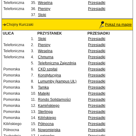
Telefoniczna
35.
Weselna
Przesiadki
Telefoniczna
36.
Pieniny
Przesiadki
37.
Stoki
Chojny Kurczaki
Pokaż na mapie
ULICA
PRZYSTANEK
PRZESIADKI
1.
Stoki
Przesiadki
Telefoniczna
2.
Pieniny
Przesiadki
Telefoniczna
3.
Weselna
Przesiadki
Telefoniczna
4.
Chmurna
Przesiadki
5.
Telefoniczna Zajezdnia
Przesiadki
Pomorska
6.
CKD szpital
Przesiadki
Pomorska
7.
Konstytucyjna
Przesiadki
Pomorska
8.
Lumumby (kampus UŁ)
Przesiadki
Pomorska
9.
Tamka
Przesiadki
Pomorska
10.
Matejki
Przesiadki
Pomorska
11.
Rondo Solidarności
Przesiadki
Pomorska
12.
Kamińskiego
Przesiadki
Pomorska
13.
Sterlinga
Przesiadki
Pomorska
14.
Kilińskiego
Przesiadki
Kilińskiego
15.
Północna
Przesiadki
Północna
16.
Nowomiejska
Przesiadki