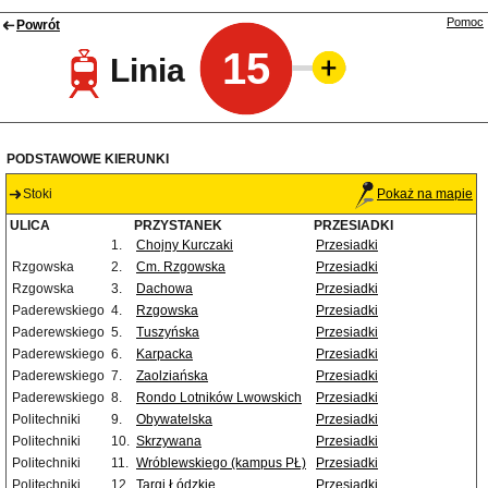
Pomoc
Powrót
15
Linia
PODSTAWOWE KIERUNKI
Stoki
Pokaż na mapie
ULICA
PRZYSTANEK
PRZESIADKI
1.
Chojny Kurczaki
Przesiadki
Rzgowska
2.
Cm. Rzgowska
Przesiadki
Rzgowska
3.
Dachowa
Przesiadki
Paderewskiego
4.
Rzgowska
Przesiadki
Paderewskiego
5.
Tuszyńska
Przesiadki
Paderewskiego
6.
Karpacka
Przesiadki
Paderewskiego
7.
Zaolziańska
Przesiadki
Paderewskiego
8.
Rondo Lotników Lwowskich
Przesiadki
Politechniki
9.
Obywatelska
Przesiadki
Politechniki
10.
Skrzywana
Przesiadki
Politechniki
11.
Wróblewskiego (kampus PŁ)
Przesiadki
Politechniki
12.
Targi Łódzkie
Przesiadki