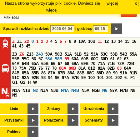
Nasza strona wykorzystuje pliki cookie. Dowiedz się
więcej
x
#
więcej.
Sprawdź rozkład na dzień:
i godzinę:
Z
Z1
Z2
0
1
2
3
4
5
6
7
8
9
10A
10B
11
12
13
14
15
16
41
43
45
Z3
Z6
Z13
Z43
50A
50B
51A
51B
52
53A
53C
53B
54B
55A
55B
55C
56
57
58A
58B
59
60A
60B
60C
60D
61
62
63
64A
64B
65A
65B
66
67
68
69A
69B
70
71A
71B
72A
72B
73
75A
75B
76
77
78
80A
80B
81A
81B
82A
82B
83
84A
84B
85A
85B
86
87A
87B
88A
88B
88C
88D
89
90
91A
91B
91C
92A
92B
93
94
96
97A
97B
99
100
101
201
202
6.
F1
G1
G2
H
W
N1A
N1B
N2
N3A
N3B
N4A
N4B
N5A
N5B
N6
N7A
N7B
N8
N9
Linie
Zmiany
Utrudnienia
Przystanki
Połączenia
Schematy
Pobierz