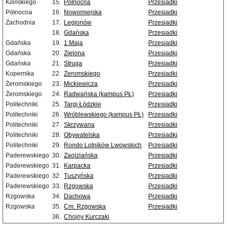
Kilińskiego
15.
Północna
Przesiadki
Północna
16.
Nowomiejska
Przesiadki
Zachodnia
17.
Legionów
Przesiadki
18.
Gdańska
Przesiadki
Gdańska
19.
1 Maja
Przesiadki
Gdańska
20.
Zielona
Przesiadki
Gdańska
21.
Struga
Przesiadki
Kopernika
22.
Żeromskiego
Przesiadki
Żeromskiego
23.
Mickiewicza
Przesiadki
Żeromskiego
24.
Radwańska (kampus PŁ)
Przesiadki
Politechniki
25.
Targi Łódzkie
Przesiadki
Politechniki
26.
Wróblewskiego (kampus PŁ)
Przesiadki
Politechniki
27.
Skrzywana
Przesiadki
Politechniki
28.
Obywatelska
Przesiadki
Politechniki
29.
Rondo Lotników Lwowskich
Przesiadki
Paderewskiego
30.
Zaolziańska
Przesiadki
Paderewskiego
31.
Karpacka
Przesiadki
Paderewskiego
32.
Tuszyńska
Przesiadki
Paderewskiego
33.
Rzgowska
Przesiadki
Rzgowska
34.
Dachowa
Przesiadki
Rzgowska
35.
Cm. Rzgowska
Przesiadki
36.
Chojny Kurczaki