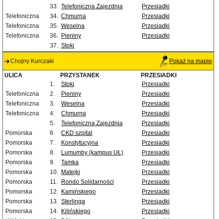
33.
Telefoniczna Zajezdnia
Przesiadki
Telefoniczna
34.
Chmurna
Przesiadki
Telefoniczna
35.
Weselna
Przesiadki
Telefoniczna
36.
Pieniny
Przesiadki
37.
Stoki
Chojny Kurczaki
Pokaż na mapie
ULICA
PRZYSTANEK
PRZESIADKI
1.
Stoki
Przesiadki
Telefoniczna
2.
Pieniny
Przesiadki
Telefoniczna
3.
Weselna
Przesiadki
Telefoniczna
4.
Chmurna
Przesiadki
5.
Telefoniczna Zajezdnia
Przesiadki
Pomorska
6.
CKD szpital
Przesiadki
Pomorska
7.
Konstytucyjna
Przesiadki
Pomorska
8.
Lumumby (kampus UŁ)
Przesiadki
Pomorska
9.
Tamka
Przesiadki
Pomorska
10.
Matejki
Przesiadki
Pomorska
11.
Rondo Solidarności
Przesiadki
Pomorska
12.
Kamińskiego
Przesiadki
Pomorska
13.
Sterlinga
Przesiadki
Pomorska
14.
Kilińskiego
Przesiadki