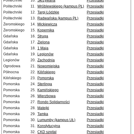
Politechniki
10.
Skrzywana
Przesiadki
Politechniki
11.
Wróblewskiego (kampus PŁ)
Przesiadki
Politechniki
12.
Targi Łódzkie
Przesiadki
Politechniki
13.
Radwańska (kampus PŁ)
Przesiadki
Żeromskiego
14.
Mickiewicza
Przesiadki
Żeromskiego
15.
Kopernika
Przesiadki
Gdańska
16.
Struga
Przesiadki
Gdańska
17.
Zielona
Przesiadki
Gdańska
18.
1 Maja
Przesiadki
Gdańska
19.
Legionów
Przesiadki
Legionów
20.
Zachodnia
Przesiadki
Ogrodowa
21.
Nowomiejska
Przesiadki
Północna
22.
Kilińskiego
Przesiadki
Kilińskiego
23.
Pomorska
Przesiadki
Pomorska
24.
Sterlinga
Przesiadki
Pomorska
25.
Kamińskiego
Przesiadki
Pomorska
26.
Wierzbowa
Przesiadki
Pomorska
27.
Rondo Solidarności
Przesiadki
Pomorska
28.
Matejki
Przesiadki
Pomorska
29.
Tamka
Przesiadki
Pomorska
30.
Lumumby (kampus UŁ)
Przesiadki
Pomorska
31.
Konstytucyjna
Przesiadki
Pomorska
32.
CKD szpital
Przesiadki