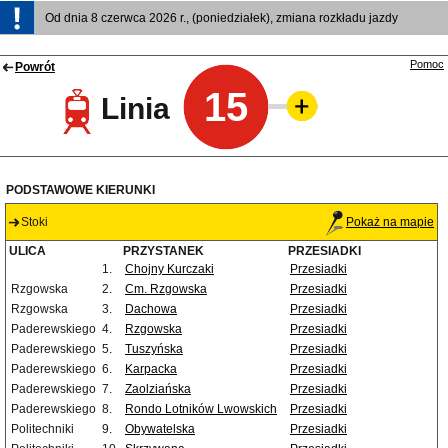
Od dnia 8 czerwca 2026 r., (poniedziałek), zmiana rozkładu jazdy
Pomoc
Powrót
15
Linia
PODSTAWOWE KIERUNKI
Stoki
Pokaż na mapie
ULICA
PRZYSTANEK
PRZESIADKI
1.
Chojny Kurczaki
Przesiadki
Rzgowska
2.
Cm. Rzgowska
Przesiadki
Rzgowska
3.
Dachowa
Przesiadki
Paderewskiego
4.
Rzgowska
Przesiadki
Paderewskiego
5.
Tuszyńska
Przesiadki
Paderewskiego
6.
Karpacka
Przesiadki
Paderewskiego
7.
Zaolziańska
Przesiadki
Paderewskiego
8.
Rondo Lotników Lwowskich
Przesiadki
Politechniki
9.
Obywatelska
Przesiadki