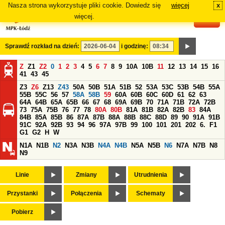
Nasza strona wykorzystuje pliki cookie. Dowiedz się
więcej
x
#
więcej.
Sprawdź rozkład na dzień:
i godzinę:
Z
Z1
Z2
0
1
2
3
4
5
6
7
8
9
10A
10B
11
12
13
14
15
16
41
43
45
Z3
Z6
Z13
Z43
50A
50B
51A
51B
52
53A
53C
53B
54B
55A
55B
55C
56
57
58A
58B
59
60A
60B
60C
60D
61
62
63
64A
64B
65A
65B
66
67
68
69A
69B
70
71A
71B
72A
72B
73
75A
75B
76
77
78
80A
80B
81A
81B
82A
82B
83
84A
84B
85A
85B
86
87A
87B
88A
88B
88C
88D
89
90
91A
91B
91C
92A
92B
93
94
96
97A
97B
99
100
101
201
202
6.
F1
G1
G2
H
W
N1A
N1B
N2
N3A
N3B
N4A
N4B
N5A
N5B
N6
N7A
N7B
N8
N9
Linie
Zmiany
Utrudnienia
Przystanki
Połączenia
Schematy
Pobierz