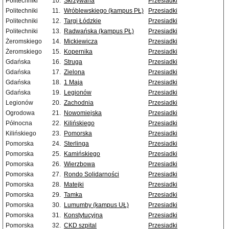
Politechniki
10.
Skrzywana
Przesiadki
Politechniki
11.
Wróblewskiego (kampus PŁ)
Przesiadki
Politechniki
12.
Targi Łódzkie
Przesiadki
Politechniki
13.
Radwańska (kampus PŁ)
Przesiadki
Żeromskiego
14.
Mickiewicza
Przesiadki
Żeromskiego
15.
Kopernika
Przesiadki
Gdańska
16.
Struga
Przesiadki
Gdańska
17.
Zielona
Przesiadki
Gdańska
18.
1 Maja
Przesiadki
Gdańska
19.
Legionów
Przesiadki
Legionów
20.
Zachodnia
Przesiadki
Ogrodowa
21.
Nowomiejska
Przesiadki
Północna
22.
Kilińskiego
Przesiadki
Kilińskiego
23.
Pomorska
Przesiadki
Pomorska
24.
Sterlinga
Przesiadki
Pomorska
25.
Kamińskiego
Przesiadki
Pomorska
26.
Wierzbowa
Przesiadki
Pomorska
27.
Rondo Solidarności
Przesiadki
Pomorska
28.
Matejki
Przesiadki
Pomorska
29.
Tamka
Przesiadki
Pomorska
30.
Lumumby (kampus UŁ)
Przesiadki
Pomorska
31.
Konstytucyjna
Przesiadki
Pomorska
32.
CKD szpital
Przesiadki