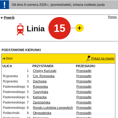
Od dnia 8 czerwca 2026 r., (poniedziałek), zmiana rozkładu jazdy
Pomoc
Powrót
15
Linia
PODSTAWOWE KIERUNKI
Stoki
Pokaż na mapie
ULICA
PRZYSTANEK
PRZESIADKI
1.
Chojny Kurczaki
Przesiadki
Rzgowska
2.
Cm. Rzgowska
Przesiadki
Rzgowska
3.
Dachowa
Przesiadki
Paderewskiego
4.
Rzgowska
Przesiadki
Paderewskiego
5.
Tuszyńska
Przesiadki
Paderewskiego
6.
Karpacka
Przesiadki
Paderewskiego
7.
Zaolziańska
Przesiadki
Paderewskiego
8.
Rondo Lotników Lwowskich
Przesiadki
Politechniki
9.
Obywatelska
Przesiadki