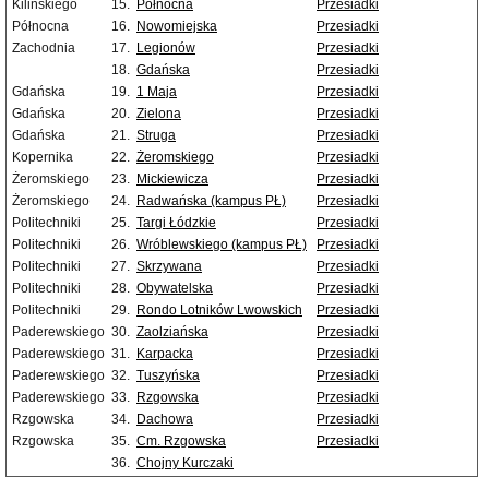
Kilińskiego
15.
Północna
Przesiadki
Północna
16.
Nowomiejska
Przesiadki
Zachodnia
17.
Legionów
Przesiadki
18.
Gdańska
Przesiadki
Gdańska
19.
1 Maja
Przesiadki
Gdańska
20.
Zielona
Przesiadki
Gdańska
21.
Struga
Przesiadki
Kopernika
22.
Żeromskiego
Przesiadki
Żeromskiego
23.
Mickiewicza
Przesiadki
Żeromskiego
24.
Radwańska (kampus PŁ)
Przesiadki
Politechniki
25.
Targi Łódzkie
Przesiadki
Politechniki
26.
Wróblewskiego (kampus PŁ)
Przesiadki
Politechniki
27.
Skrzywana
Przesiadki
Politechniki
28.
Obywatelska
Przesiadki
Politechniki
29.
Rondo Lotników Lwowskich
Przesiadki
Paderewskiego
30.
Zaolziańska
Przesiadki
Paderewskiego
31.
Karpacka
Przesiadki
Paderewskiego
32.
Tuszyńska
Przesiadki
Paderewskiego
33.
Rzgowska
Przesiadki
Rzgowska
34.
Dachowa
Przesiadki
Rzgowska
35.
Cm. Rzgowska
Przesiadki
36.
Chojny Kurczaki