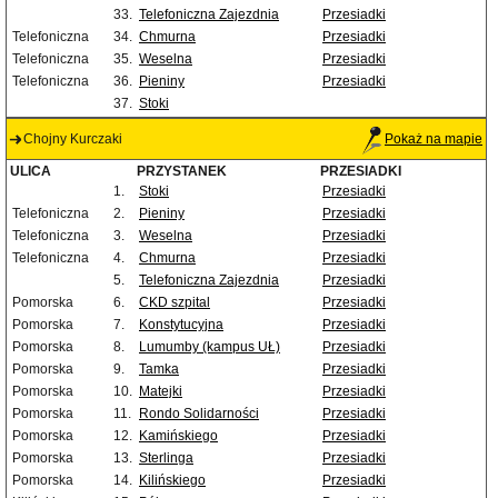
33.
Telefoniczna Zajezdnia
Przesiadki
Telefoniczna
34.
Chmurna
Przesiadki
Telefoniczna
35.
Weselna
Przesiadki
Telefoniczna
36.
Pieniny
Przesiadki
37.
Stoki
Chojny Kurczaki
Pokaż na mapie
ULICA
PRZYSTANEK
PRZESIADKI
1.
Stoki
Przesiadki
Telefoniczna
2.
Pieniny
Przesiadki
Telefoniczna
3.
Weselna
Przesiadki
Telefoniczna
4.
Chmurna
Przesiadki
5.
Telefoniczna Zajezdnia
Przesiadki
Pomorska
6.
CKD szpital
Przesiadki
Pomorska
7.
Konstytucyjna
Przesiadki
Pomorska
8.
Lumumby (kampus UŁ)
Przesiadki
Pomorska
9.
Tamka
Przesiadki
Pomorska
10.
Matejki
Przesiadki
Pomorska
11.
Rondo Solidarności
Przesiadki
Pomorska
12.
Kamińskiego
Przesiadki
Pomorska
13.
Sterlinga
Przesiadki
Pomorska
14.
Kilińskiego
Przesiadki