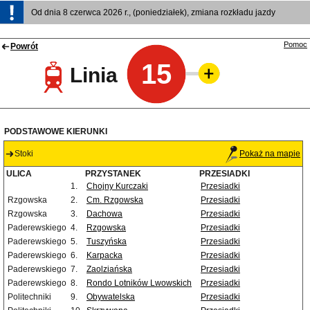
Od dnia 8 czerwca 2026 r., (poniedziałek), zmiana rozkładu jazdy
Pomoc
Powrót
15
Linia
PODSTAWOWE KIERUNKI
Stoki
Pokaż na mapie
ULICA
PRZYSTANEK
PRZESIADKI
1.
Chojny Kurczaki
Przesiadki
Rzgowska
2.
Cm. Rzgowska
Przesiadki
Rzgowska
3.
Dachowa
Przesiadki
Paderewskiego
4.
Rzgowska
Przesiadki
Paderewskiego
5.
Tuszyńska
Przesiadki
Paderewskiego
6.
Karpacka
Przesiadki
Paderewskiego
7.
Zaolziańska
Przesiadki
Paderewskiego
8.
Rondo Lotników Lwowskich
Przesiadki
Politechniki
9.
Obywatelska
Przesiadki