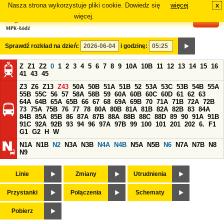
Nasza strona wykorzystuje pliki cookie. Dowiedz się
więcej
x
#
więcej.
Sprawdź rozkład na dzień:
i godzinę:
Z
Z1
Z2
0
1
2
3
4
5
6
7
8
9
10A
10B
11
12
13
14
15
16
41
43
45
Z3
Z6
Z13
Z43
50A
50B
51A
51B
52
53A
53C
53B
54B
55A
55B
55C
56
57
58A
58B
59
60A
60B
60C
60D
61
62
63
64A
64B
65A
65B
66
67
68
69A
69B
70
71A
71B
72A
72B
73
75A
75B
76
77
78
80A
80B
81A
81B
82A
82B
83
84A
84B
85A
85B
86
87A
87B
88A
88B
88C
88D
89
90
91A
91B
91C
92A
92B
93
94
96
97A
97B
99
100
101
201
202
6.
F1
G1
G2
H
W
N1A
N1B
N2
N3A
N3B
N4A
N4B
N5A
N5B
N6
N7A
N7B
N8
N9
Linie
Zmiany
Utrudnienia
Przystanki
Połączenia
Schematy
Pobierz