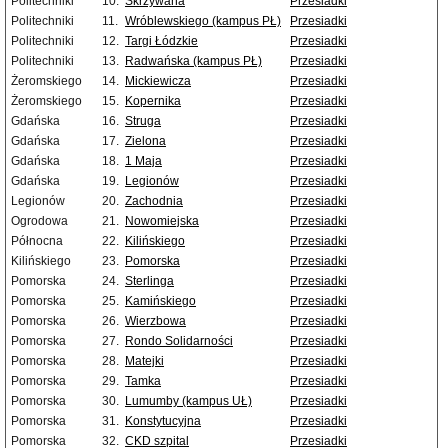
Politechniki
10.
Skrzywana
Przesiadki
Politechniki
11.
Wróblewskiego (kampus PŁ)
Przesiadki
Politechniki
12.
Targi Łódzkie
Przesiadki
Politechniki
13.
Radwańska (kampus PŁ)
Przesiadki
Żeromskiego
14.
Mickiewicza
Przesiadki
Żeromskiego
15.
Kopernika
Przesiadki
Gdańska
16.
Struga
Przesiadki
Gdańska
17.
Zielona
Przesiadki
Gdańska
18.
1 Maja
Przesiadki
Gdańska
19.
Legionów
Przesiadki
Legionów
20.
Zachodnia
Przesiadki
Ogrodowa
21.
Nowomiejska
Przesiadki
Północna
22.
Kilińskiego
Przesiadki
Kilińskiego
23.
Pomorska
Przesiadki
Pomorska
24.
Sterlinga
Przesiadki
Pomorska
25.
Kamińskiego
Przesiadki
Pomorska
26.
Wierzbowa
Przesiadki
Pomorska
27.
Rondo Solidarności
Przesiadki
Pomorska
28.
Matejki
Przesiadki
Pomorska
29.
Tamka
Przesiadki
Pomorska
30.
Lumumby (kampus UŁ)
Przesiadki
Pomorska
31.
Konstytucyjna
Przesiadki
Pomorska
32.
CKD szpital
Przesiadki