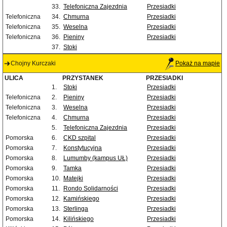
33.
Telefoniczna Zajezdnia
Przesiadki
Telefoniczna
34.
Chmurna
Przesiadki
Telefoniczna
35.
Weselna
Przesiadki
Telefoniczna
36.
Pieniny
Przesiadki
37.
Stoki
Chojny Kurczaki
Pokaż na mapie
ULICA
PRZYSTANEK
PRZESIADKI
1.
Stoki
Przesiadki
Telefoniczna
2.
Pieniny
Przesiadki
Telefoniczna
3.
Weselna
Przesiadki
Telefoniczna
4.
Chmurna
Przesiadki
5.
Telefoniczna Zajezdnia
Przesiadki
Pomorska
6.
CKD szpital
Przesiadki
Pomorska
7.
Konstytucyjna
Przesiadki
Pomorska
8.
Lumumby (kampus UŁ)
Przesiadki
Pomorska
9.
Tamka
Przesiadki
Pomorska
10.
Matejki
Przesiadki
Pomorska
11.
Rondo Solidarności
Przesiadki
Pomorska
12.
Kamińskiego
Przesiadki
Pomorska
13.
Sterlinga
Przesiadki
Pomorska
14.
Kilińskiego
Przesiadki