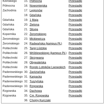
Kilińskiego
15.
Północna
Przesiadki
Północna
16.
Nowomiejska
Przesiadki
Zachodnia
17.
Legionów
Przesiadki
18.
Gdańska
Przesiadki
Gdańska
19.
1 Maja
Przesiadki
Gdańska
20.
Zielona
Przesiadki
Gdańska
21.
Struga
Przesiadki
Kopernika
22.
Żeromskiego
Przesiadki
Żeromskiego
23.
Mickiewicza
Przesiadki
Żeromskiego
24.
Radwańska (kampus PŁ)
Przesiadki
Politechniki
25.
Targi Łódzkie
Przesiadki
Politechniki
26.
Wróblewskiego (kampus PŁ)
Przesiadki
Politechniki
27.
Skrzywana
Przesiadki
Politechniki
28.
Obywatelska
Przesiadki
Politechniki
29.
Rondo Lotników Lwowskich
Przesiadki
Paderewskiego
30.
Zaolziańska
Przesiadki
Paderewskiego
31.
Karpacka
Przesiadki
Paderewskiego
32.
Tuszyńska
Przesiadki
Paderewskiego
33.
Rzgowska
Przesiadki
Rzgowska
34.
Dachowa
Przesiadki
Rzgowska
35.
Cm. Rzgowska
Przesiadki
36.
Chojny Kurczaki