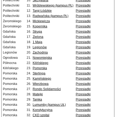
Politechniki
10.
Skrzywana
Przesiadki
Politechniki
11.
Wróblewskiego (kampus PŁ)
Przesiadki
Politechniki
12.
Targi Łódzkie
Przesiadki
Politechniki
13.
Radwańska (kampus PŁ)
Przesiadki
Żeromskiego
14.
Mickiewicza
Przesiadki
Żeromskiego
15.
Kopernika
Przesiadki
Gdańska
16.
Struga
Przesiadki
Gdańska
17.
Zielona
Przesiadki
Gdańska
18.
1 Maja
Przesiadki
Gdańska
19.
Legionów
Przesiadki
Legionów
20.
Zachodnia
Przesiadki
Ogrodowa
21.
Nowomiejska
Przesiadki
Północna
22.
Kilińskiego
Przesiadki
Kilińskiego
23.
Pomorska
Przesiadki
Pomorska
24.
Sterlinga
Przesiadki
Pomorska
25.
Kamińskiego
Przesiadki
Pomorska
26.
Wierzbowa
Przesiadki
Pomorska
27.
Rondo Solidarności
Przesiadki
Pomorska
28.
Matejki
Przesiadki
Pomorska
29.
Tamka
Przesiadki
Pomorska
30.
Lumumby (kampus UŁ)
Przesiadki
Pomorska
31.
Konstytucyjna
Przesiadki
Pomorska
32.
CKD szpital
Przesiadki