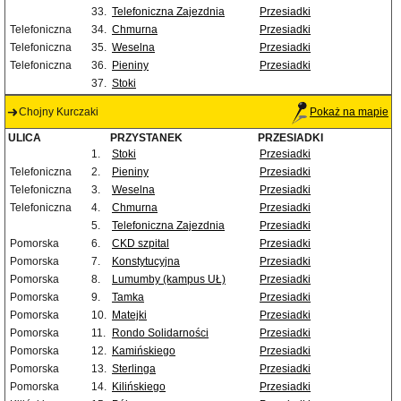
33.
Telefoniczna Zajezdnia
Przesiadki
Telefoniczna
34.
Chmurna
Przesiadki
Telefoniczna
35.
Weselna
Przesiadki
Telefoniczna
36.
Pieniny
Przesiadki
37.
Stoki
Chojny Kurczaki
Pokaż na mapie
ULICA
PRZYSTANEK
PRZESIADKI
1.
Stoki
Przesiadki
Telefoniczna
2.
Pieniny
Przesiadki
Telefoniczna
3.
Weselna
Przesiadki
Telefoniczna
4.
Chmurna
Przesiadki
5.
Telefoniczna Zajezdnia
Przesiadki
Pomorska
6.
CKD szpital
Przesiadki
Pomorska
7.
Konstytucyjna
Przesiadki
Pomorska
8.
Lumumby (kampus UŁ)
Przesiadki
Pomorska
9.
Tamka
Przesiadki
Pomorska
10.
Matejki
Przesiadki
Pomorska
11.
Rondo Solidarności
Przesiadki
Pomorska
12.
Kamińskiego
Przesiadki
Pomorska
13.
Sterlinga
Przesiadki
Pomorska
14.
Kilińskiego
Przesiadki