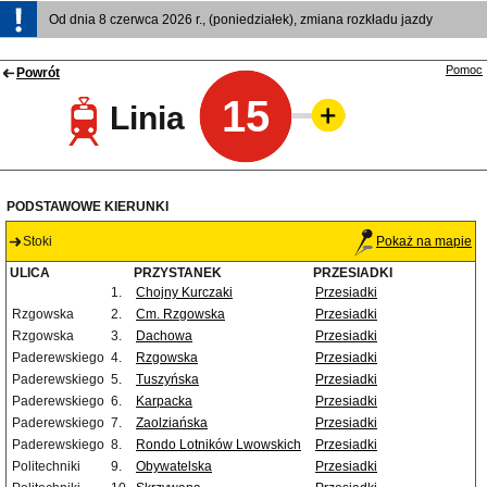
Od dnia 8 czerwca 2026 r., (poniedziałek), zmiana rozkładu jazdy
Pomoc
Powrót
15
Linia
PODSTAWOWE KIERUNKI
Stoki
Pokaż na mapie
ULICA
PRZYSTANEK
PRZESIADKI
1.
Chojny Kurczaki
Przesiadki
Rzgowska
2.
Cm. Rzgowska
Przesiadki
Rzgowska
3.
Dachowa
Przesiadki
Paderewskiego
4.
Rzgowska
Przesiadki
Paderewskiego
5.
Tuszyńska
Przesiadki
Paderewskiego
6.
Karpacka
Przesiadki
Paderewskiego
7.
Zaolziańska
Przesiadki
Paderewskiego
8.
Rondo Lotników Lwowskich
Przesiadki
Politechniki
9.
Obywatelska
Przesiadki