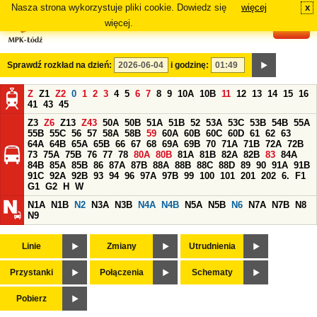
Nasza strona wykorzystuje pliki cookie. Dowiedz się
więcej
x
#
więcej.
Sprawdź rozkład na dzień:
i godzinę:
Z
Z1
Z2
0
1
2
3
4
5
6
7
8
9
10A
10B
11
12
13
14
15
16
41
43
45
Z3
Z6
Z13
Z43
50A
50B
51A
51B
52
53A
53C
53B
54B
55A
55B
55C
56
57
58A
58B
59
60A
60B
60C
60D
61
62
63
64A
64B
65A
65B
66
67
68
69A
69B
70
71A
71B
72A
72B
73
75A
75B
76
77
78
80A
80B
81A
81B
82A
82B
83
84A
84B
85A
85B
86
87A
87B
88A
88B
88C
88D
89
90
91A
91B
91C
92A
92B
93
94
96
97A
97B
99
100
101
201
202
6.
F1
G1
G2
H
W
N1A
N1B
N2
N3A
N3B
N4A
N4B
N5A
N5B
N6
N7A
N7B
N8
N9
Linie
Zmiany
Utrudnienia
Przystanki
Połączenia
Schematy
Pobierz