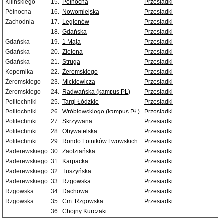
Kilińskiego
15.
Północna
Przesiadki
Północna
16.
Nowomiejska
Przesiadki
Zachodnia
17.
Legionów
Przesiadki
18.
Gdańska
Przesiadki
Gdańska
19.
1 Maja
Przesiadki
Gdańska
20.
Zielona
Przesiadki
Gdańska
21.
Struga
Przesiadki
Kopernika
22.
Żeromskiego
Przesiadki
Żeromskiego
23.
Mickiewicza
Przesiadki
Żeromskiego
24.
Radwańska (kampus PŁ)
Przesiadki
Politechniki
25.
Targi Łódzkie
Przesiadki
Politechniki
26.
Wróblewskiego (kampus PŁ)
Przesiadki
Politechniki
27.
Skrzywana
Przesiadki
Politechniki
28.
Obywatelska
Przesiadki
Politechniki
29.
Rondo Lotników Lwowskich
Przesiadki
Paderewskiego
30.
Zaolziańska
Przesiadki
Paderewskiego
31.
Karpacka
Przesiadki
Paderewskiego
32.
Tuszyńska
Przesiadki
Paderewskiego
33.
Rzgowska
Przesiadki
Rzgowska
34.
Dachowa
Przesiadki
Rzgowska
35.
Cm. Rzgowska
Przesiadki
36.
Chojny Kurczaki