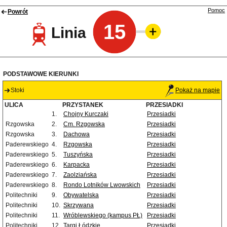
Pomoc
Powrót
15
Linia
PODSTAWOWE KIERUNKI
Stoki
Pokaż na mapie
ULICA
PRZYSTANEK
PRZESIADKI
1.
Chojny Kurczaki
Przesiadki
Rzgowska
2.
Cm. Rzgowska
Przesiadki
Rzgowska
3.
Dachowa
Przesiadki
Paderewskiego
4.
Rzgowska
Przesiadki
Paderewskiego
5.
Tuszyńska
Przesiadki
Paderewskiego
6.
Karpacka
Przesiadki
Paderewskiego
7.
Zaolziańska
Przesiadki
Paderewskiego
8.
Rondo Lotników Lwowskich
Przesiadki
Politechniki
9.
Obywatelska
Przesiadki
Politechniki
10.
Skrzywana
Przesiadki
Politechniki
11.
Wróblewskiego (kampus PŁ)
Przesiadki
Politechniki
12.
Targi Łódzkie
Przesiadki