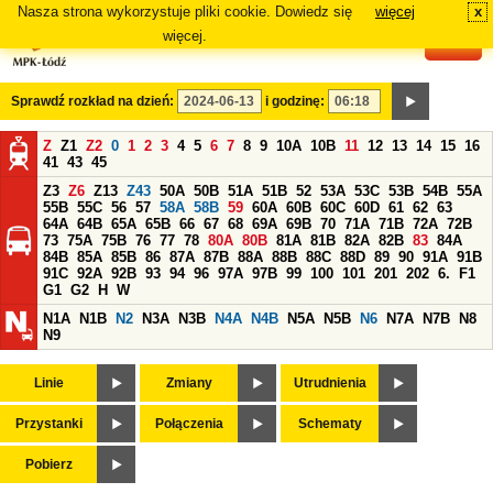
Nasza strona wykorzystuje pliki cookie. Dowiedz się
więcej
x
#
więcej.
Sprawdź rozkład na dzień:
i godzinę:
Z
Z1
Z2
0
1
2
3
4
5
6
7
8
9
10A
10B
11
12
13
14
15
16
41
43
45
Z3
Z6
Z13
Z43
50A
50B
51A
51B
52
53A
53C
53B
54B
55A
55B
55C
56
57
58A
58B
59
60A
60B
60C
60D
61
62
63
64A
64B
65A
65B
66
67
68
69A
69B
70
71A
71B
72A
72B
73
75A
75B
76
77
78
80A
80B
81A
81B
82A
82B
83
84A
84B
85A
85B
86
87A
87B
88A
88B
88C
88D
89
90
91A
91B
91C
92A
92B
93
94
96
97A
97B
99
100
101
201
202
6.
F1
G1
G2
H
W
N1A
N1B
N2
N3A
N3B
N4A
N4B
N5A
N5B
N6
N7A
N7B
N8
N9
Linie
Zmiany
Utrudnienia
Przystanki
Połączenia
Schematy
Pobierz