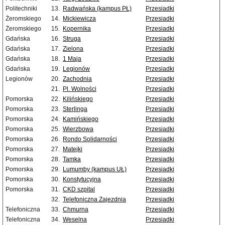
Politechniki
13.
Radwańska (kampus PŁ)
Przesiadki
Żeromskiego
14.
Mickiewicza
Przesiadki
Żeromskiego
15.
Kopernika
Przesiadki
Gdańska
16.
Struga
Przesiadki
Gdańska
17.
Zielona
Przesiadki
Gdańska
18.
1 Maja
Przesiadki
Gdańska
19.
Legionów
Przesiadki
Legionów
20.
Zachodnia
Przesiadki
21.
Pl. Wolności
Przesiadki
Pomorska
22.
Kilińskiego
Przesiadki
Pomorska
23.
Sterlinga
Przesiadki
Pomorska
24.
Kamińskiego
Przesiadki
Pomorska
25.
Wierzbowa
Przesiadki
Pomorska
26.
Rondo Solidarności
Przesiadki
Pomorska
27.
Matejki
Przesiadki
Pomorska
28.
Tamka
Przesiadki
Pomorska
29.
Lumumby (kampus UŁ)
Przesiadki
Pomorska
30.
Konstytucyjna
Przesiadki
Pomorska
31.
CKD szpital
Przesiadki
32.
Telefoniczna Zajezdnia
Przesiadki
Telefoniczna
33.
Chmurna
Przesiadki
Telefoniczna
34.
Weselna
Przesiadki