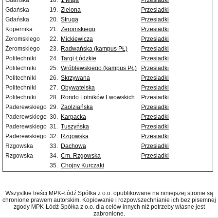
Gdańska
18.
1 Maja
Przesiadki
Gdańska
19.
Zielona
Przesiadki
Gdańska
20.
Struga
Przesiadki
Kopernika
21.
Żeromskiego
Przesiadki
Żeromskiego
22.
Mickiewicza
Przesiadki
Żeromskiego
23.
Radwańska (kampus PŁ)
Przesiadki
Politechniki
24.
Targi Łódzkie
Przesiadki
Politechniki
25.
Wróblewskiego (kampus PŁ)
Przesiadki
Politechniki
26.
Skrzywana
Przesiadki
Politechniki
27.
Obywatelska
Przesiadki
Politechniki
28.
Rondo Lotników Lwowskich
Przesiadki
Paderewskiego
29.
Zaolziańska
Przesiadki
Paderewskiego
30.
Karpacka
Przesiadki
Paderewskiego
31.
Tuszyńska
Przesiadki
Paderewskiego
32.
Rzgowska
Przesiadki
Rzgowska
33.
Dachowa
Przesiadki
Rzgowska
34.
Cm. Rzgowska
Przesiadki
35.
Chojny Kurczaki
Wszystkie treści MPK-Łódź Spółka z o.o. opublikowane na niniejszej stronie są
chronione prawem autorskim. Kopiowanie i rozpowszechnianie ich bez pisemnej
zgody MPK-Łódź Spółka z o.o. dla celów innych niż potrzeby własne jest
zabronione.