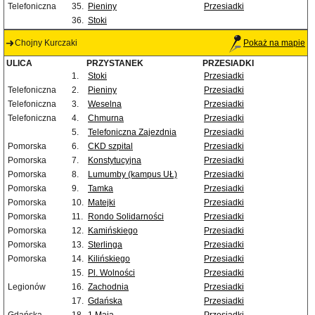
Telefoniczna
35.
Pieniny
Przesiadki
36.
Stoki
Chojny Kurczaki
Pokaż na mapie
ULICA
PRZYSTANEK
PRZESIADKI
1.
Stoki
Przesiadki
Telefoniczna
2.
Pieniny
Przesiadki
Telefoniczna
3.
Weselna
Przesiadki
Telefoniczna
4.
Chmurna
Przesiadki
5.
Telefoniczna Zajezdnia
Przesiadki
Pomorska
6.
CKD szpital
Przesiadki
Pomorska
7.
Konstytucyjna
Przesiadki
Pomorska
8.
Lumumby (kampus UŁ)
Przesiadki
Pomorska
9.
Tamka
Przesiadki
Pomorska
10.
Matejki
Przesiadki
Pomorska
11.
Rondo Solidarności
Przesiadki
Pomorska
12.
Kamińskiego
Przesiadki
Pomorska
13.
Sterlinga
Przesiadki
Pomorska
14.
Kilińskiego
Przesiadki
15.
Pl. Wolności
Przesiadki
Legionów
16.
Zachodnia
Przesiadki
17.
Gdańska
Przesiadki