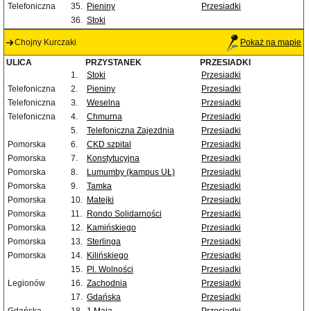
Telefoniczna
35.
Pieniny
Przesiadki
36.
Stoki
Chojny Kurczaki
Pokaż na mapie
ULICA
PRZYSTANEK
PRZESIADKI
1.
Stoki
Przesiadki
Telefoniczna
2.
Pieniny
Przesiadki
Telefoniczna
3.
Weselna
Przesiadki
Telefoniczna
4.
Chmurna
Przesiadki
5.
Telefoniczna Zajezdnia
Przesiadki
Pomorska
6.
CKD szpital
Przesiadki
Pomorska
7.
Konstytucyjna
Przesiadki
Pomorska
8.
Lumumby (kampus UŁ)
Przesiadki
Pomorska
9.
Tamka
Przesiadki
Pomorska
10.
Matejki
Przesiadki
Pomorska
11.
Rondo Solidarności
Przesiadki
Pomorska
12.
Kamińskiego
Przesiadki
Pomorska
13.
Sterlinga
Przesiadki
Pomorska
14.
Kilińskiego
Przesiadki
15.
Pl. Wolności
Przesiadki
Legionów
16.
Zachodnia
Przesiadki
17.
Gdańska
Przesiadki