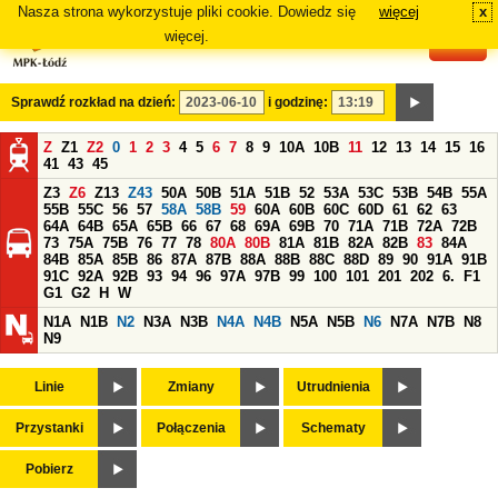
Nasza strona wykorzystuje pliki cookie. Dowiedz się
więcej
x
#
więcej.
Sprawdź rozkład na dzień:
i godzinę:
Z
Z1
Z2
0
1
2
3
4
5
6
7
8
9
10A
10B
11
12
13
14
15
16
41
43
45
Z3
Z6
Z13
Z43
50A
50B
51A
51B
52
53A
53C
53B
54B
55A
55B
55C
56
57
58A
58B
59
60A
60B
60C
60D
61
62
63
64A
64B
65A
65B
66
67
68
69A
69B
70
71A
71B
72A
72B
73
75A
75B
76
77
78
80A
80B
81A
81B
82A
82B
83
84A
84B
85A
85B
86
87A
87B
88A
88B
88C
88D
89
90
91A
91B
91C
92A
92B
93
94
96
97A
97B
99
100
101
201
202
6.
F1
G1
G2
H
W
N1A
N1B
N2
N3A
N3B
N4A
N4B
N5A
N5B
N6
N7A
N7B
N8
N9
Linie
Zmiany
Utrudnienia
Przystanki
Połączenia
Schematy
Pobierz