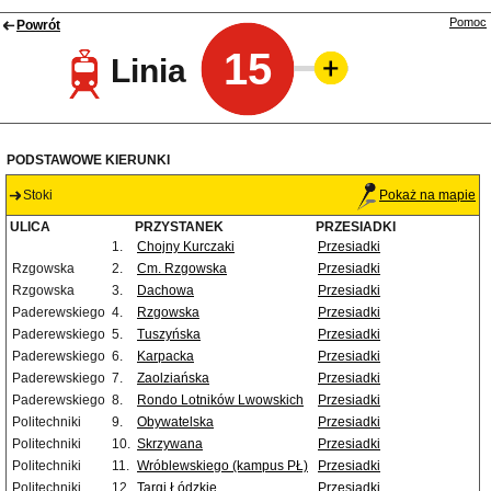
Pomoc
Powrót
15
Linia
PODSTAWOWE KIERUNKI
Stoki
Pokaż na mapie
ULICA
PRZYSTANEK
PRZESIADKI
1.
Chojny Kurczaki
Przesiadki
Rzgowska
2.
Cm. Rzgowska
Przesiadki
Rzgowska
3.
Dachowa
Przesiadki
Paderewskiego
4.
Rzgowska
Przesiadki
Paderewskiego
5.
Tuszyńska
Przesiadki
Paderewskiego
6.
Karpacka
Przesiadki
Paderewskiego
7.
Zaolziańska
Przesiadki
Paderewskiego
8.
Rondo Lotników Lwowskich
Przesiadki
Politechniki
9.
Obywatelska
Przesiadki
Politechniki
10.
Skrzywana
Przesiadki
Politechniki
11.
Wróblewskiego (kampus PŁ)
Przesiadki
Politechniki
12.
Targi Łódzkie
Przesiadki