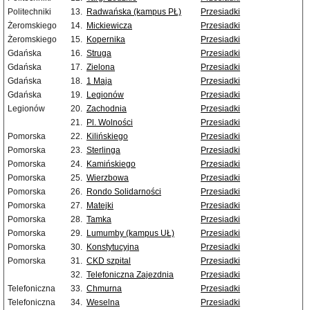
Politechniki
13.
Radwańska (kampus PŁ)
Przesiadki
Żeromskiego
14.
Mickiewicza
Przesiadki
Żeromskiego
15.
Kopernika
Przesiadki
Gdańska
16.
Struga
Przesiadki
Gdańska
17.
Zielona
Przesiadki
Gdańska
18.
1 Maja
Przesiadki
Gdańska
19.
Legionów
Przesiadki
Legionów
20.
Zachodnia
Przesiadki
21.
Pl. Wolności
Przesiadki
Pomorska
22.
Kilińskiego
Przesiadki
Pomorska
23.
Sterlinga
Przesiadki
Pomorska
24.
Kamińskiego
Przesiadki
Pomorska
25.
Wierzbowa
Przesiadki
Pomorska
26.
Rondo Solidarności
Przesiadki
Pomorska
27.
Matejki
Przesiadki
Pomorska
28.
Tamka
Przesiadki
Pomorska
29.
Lumumby (kampus UŁ)
Przesiadki
Pomorska
30.
Konstytucyjna
Przesiadki
Pomorska
31.
CKD szpital
Przesiadki
32.
Telefoniczna Zajezdnia
Przesiadki
Telefoniczna
33.
Chmurna
Przesiadki
Telefoniczna
34.
Weselna
Przesiadki