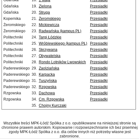
Gdańska
18.
1 Maja
Przesiadki
Gdańska
19.
Zielona
Przesiadki
Gdańska
20.
Struga
Przesiadki
Kopernika
21.
Żeromskiego
Przesiadki
Żeromskiego
22.
Mickiewicza
Przesiadki
Żeromskiego
23.
Radwańska (kampus PŁ)
Przesiadki
Politechniki
24.
Targi Łódzkie
Przesiadki
Politechniki
25.
Wróblewskiego (kampus PŁ)
Przesiadki
Politechniki
26.
Skrzywana
Przesiadki
Politechniki
27.
Obywatelska
Przesiadki
Politechniki
28.
Rondo Lotników Lwowskich
Przesiadki
Paderewskiego
29.
Zaolziańska
Przesiadki
Paderewskiego
30.
Karpacka
Przesiadki
Paderewskiego
31.
Tuszyńska
Przesiadki
Paderewskiego
32.
Rzgowska
Przesiadki
Rzgowska
33.
Dachowa
Przesiadki
Rzgowska
34.
Cm. Rzgowska
Przesiadki
35.
Chojny Kurczaki
Wszystkie treści MPK-Łódź Spółka z o.o. opublikowane na niniejszej stronie są
chronione prawem autorskim. Kopiowanie i rozpowszechnianie ich bez pisemnej
zgody MPK-Łódź Spółka z o.o. dla celów innych niż potrzeby własne jest
zabronione.