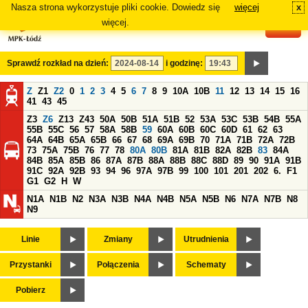
Nasza strona wykorzystuje pliki cookie. Dowiedz się
więcej
x
#
więcej.
Sprawdź rozkład na dzień:
i godzinę:
Z
Z1
Z2
0
1
2
3
4
5
6
7
8
9
10A
10B
11
12
13
14
15
16
41
43
45
Z3
Z6
Z13
Z43
50A
50B
51A
51B
52
53A
53C
53B
54B
55A
55B
55C
56
57
58A
58B
59
60A
60B
60C
60D
61
62
63
64A
64B
65A
65B
66
67
68
69A
69B
70
71A
71B
72A
72B
73
75A
75B
76
77
78
80A
80B
81A
81B
82A
82B
83
84A
84B
85A
85B
86
87A
87B
88A
88B
88C
88D
89
90
91A
91B
91C
92A
92B
93
94
96
97A
97B
99
100
101
201
202
6.
F1
G1
G2
H
W
N1A
N1B
N2
N3A
N3B
N4A
N4B
N5A
N5B
N6
N7A
N7B
N8
N9
Linie
Zmiany
Utrudnienia
Przystanki
Połączenia
Schematy
Pobierz