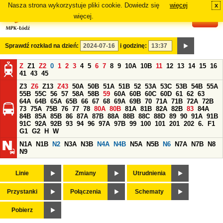
Nasza strona wykorzystuje pliki cookie. Dowiedz się
więcej
x
#
więcej.
Sprawdź rozkład na dzień:
i godzinę:
Z
Z1
Z2
0
1
2
3
4
5
6
7
8
9
10A
10B
11
12
13
14
15
16
41
43
45
Z3
Z6
Z13
Z43
50A
50B
51A
51B
52
53A
53C
53B
54B
55A
55B
55C
56
57
58A
58B
59
60A
60B
60C
60D
61
62
63
64A
64B
65A
65B
66
67
68
69A
69B
70
71A
71B
72A
72B
73
75A
75B
76
77
78
80A
80B
81A
81B
82A
82B
83
84A
84B
85A
85B
86
87A
87B
88A
88B
88C
88D
89
90
91A
91B
91C
92A
92B
93
94
96
97A
97B
99
100
101
201
202
6.
F1
G1
G2
H
W
N1A
N1B
N2
N3A
N3B
N4A
N4B
N5A
N5B
N6
N7A
N7B
N8
N9
Linie
Zmiany
Utrudnienia
Przystanki
Połączenia
Schematy
Pobierz