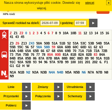
Nasza strona wykorzystuje pliki cookie. Dowiedz się
więcej
x
#
więcej.
Sprawdź rozkład na dzień:
i godzinę:
Z
Z1
Z2
0
1
2
3
4
5
6
7
8
9
10A
10B
11
12
13
14
15
16
41
43
45
Z3
Z6
Z13
Z43
50A
50B
51A
51B
52
53A
53C
53B
54B
55A
55B
55C
56
57
58A
58B
59
60A
60B
60C
60D
61
62
63
64A
64B
65A
65B
66
67
68
69A
69B
70
71A
71B
72A
72B
73
75A
75B
76
77
78
80A
80B
81A
81B
82A
82B
83
84A
84B
85A
85B
86
87A
87B
88A
88B
88C
88D
89
90
91A
91B
91C
92A
92B
93
94
96
97A
97B
99
100
101
201
202
6.
F1
G1
G2
H
W
N1A
N1B
N2
N3A
N3B
N4A
N4B
N5A
N5B
N6
N7A
N7B
N8
N9
Linie
Zmiany
Utrudnienia
Przystanki
Połączenia
Schematy
Pobierz