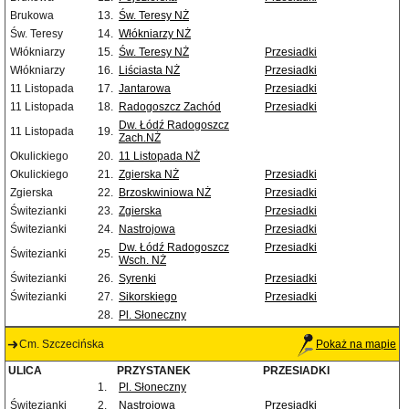
Brukowa
13.
Św. Teresy NŻ
Św. Teresy
14.
Włókniarzy NŻ
Włókniarzy
15.
Św. Teresy NŻ
Przesiadki
Włókniarzy
16.
Liściasta NŻ
Przesiadki
11 Listopada
17.
Jantarowa
Przesiadki
11 Listopada
18.
Radogoszcz Zachód
Przesiadki
Dw. Łódź Radogoszcz
11 Listopada
19.
Zach.NŻ
Okulickiego
20.
11 Listopada NŻ
Okulickiego
21.
Zgierska NŻ
Przesiadki
Zgierska
22.
Brzoskwiniowa NŻ
Przesiadki
Świtezianki
23.
Zgierska
Przesiadki
Świtezianki
24.
Nastrojowa
Przesiadki
Dw. Łódź Radogoszcz
Przesiadki
Świtezianki
25.
Wsch. NŻ
Świtezianki
26.
Syrenki
Przesiadki
Świtezianki
27.
Sikorskiego
Przesiadki
28.
Pl. Słoneczny
Cm. Szczecińska
Pokaż na mapie
ULICA
PRZYSTANEK
PRZESIADKI
1.
Pl. Słoneczny
Świtezianki
2.
Nastrojowa
Przesiadki