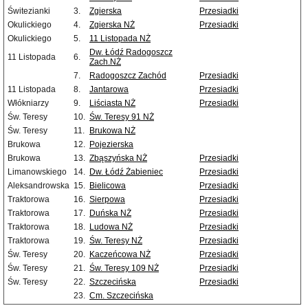
Świtezianki
3.
Zgierska
Przesiadki
Okulickiego
4.
Zgierska NŻ
Przesiadki
Okulickiego
5.
11 Listopada NŻ
Dw. Łódź Radogoszcz
11 Listopada
6.
Zach.NŻ
7.
Radogoszcz Zachód
Przesiadki
11 Listopada
8.
Jantarowa
Przesiadki
Włókniarzy
9.
Liściasta NŻ
Przesiadki
Św. Teresy
10.
Św. Teresy 91 NŻ
Św. Teresy
11.
Brukowa NŻ
Brukowa
12.
Pojezierska
Brukowa
13.
Zbąszyńska NŻ
Przesiadki
Limanowskiego
14.
Dw. Łódź Żabieniec
Przesiadki
Aleksandrowska
15.
Bielicowa
Przesiadki
Traktorowa
16.
Sierpowa
Przesiadki
Traktorowa
17.
Duńska NŻ
Przesiadki
Traktorowa
18.
Ludowa NŻ
Przesiadki
Traktorowa
19.
Św. Teresy NŻ
Przesiadki
Św. Teresy
20.
Kaczeńcowa NŻ
Przesiadki
Św. Teresy
21.
Św. Teresy 109 NŻ
Przesiadki
Św. Teresy
22.
Szczecińska
Przesiadki
23.
Cm. Szczecińska