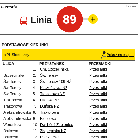
Pomoc
Powrót
89
Linia
PODSTAWOWE KIERUNKI
Pl. Słoneczny
Pokaż na mapie
ULICA
PRZYSTANEK
PRZESIADKI
1.
Cm. Szczecińska
Przesiadki
Szczecińska
2.
Św. Teresy
Przesiadki
Św. Teresy
3.
Św. Teresy 109 NŻ
Przesiadki
Św. Teresy
4.
Kaczeńcowa NŻ
Przesiadki
Św. Teresy
5.
Traktorowa NŻ
Przesiadki
Traktorowa
6.
Ludowa NŻ
Przesiadki
Traktorowa
7.
Duńska NŻ
Przesiadki
Aleksandrowska
8.
Traktorowa
Przesiadki
Aleksandrowska
9.
Bielicowa
Przesiadki
Woronicza
10.
Dw. Łódź Żabieniec
Przesiadki
Brukowa
11.
Zbąszyńska NŻ
Przesiadki
Brukowa
12.
Pojezierska
Przesiadki