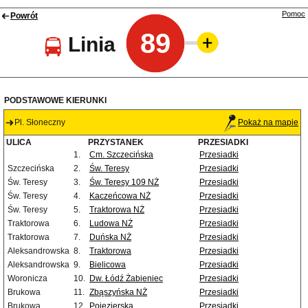
Pomoc
Powrót
89
Linia
PODSTAWOWE KIERUNKI
Pl. Słoneczny
Pokaż na mapie
ULICA
PRZYSTANEK
PRZESIADKI
1.
Cm. Szczecińska
Przesiadki
Szczecińska
2.
Św. Teresy
Przesiadki
Św. Teresy
3.
Św. Teresy 109 NŻ
Przesiadki
Św. Teresy
4.
Kaczeńcowa NŻ
Przesiadki
Św. Teresy
5.
Traktorowa NŻ
Przesiadki
Traktorowa
6.
Ludowa NŻ
Przesiadki
Traktorowa
7.
Duńska NŻ
Przesiadki
Aleksandrowska
8.
Traktorowa
Przesiadki
Aleksandrowska
9.
Bielicowa
Przesiadki
Woronicza
10.
Dw. Łódź Żabieniec
Przesiadki
Brukowa
11.
Zbąszyńska NŻ
Przesiadki
Brukowa
12.
Pojezierska
Przesiadki