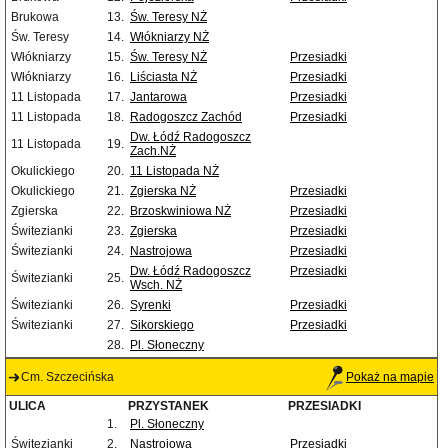
Brukowa
13.
Św. Teresy NŻ
Św. Teresy
14.
Włókniarzy NŻ
Włókniarzy
15.
Św. Teresy NŻ
Przesiadki
Włókniarzy
16.
Liściasta NŻ
Przesiadki
11 Listopada
17.
Jantarowa
Przesiadki
11 Listopada
18.
Radogoszcz Zachód
Przesiadki
Dw. Łódź Radogoszcz
11 Listopada
19.
Zach.NŻ
Okulickiego
20.
11 Listopada NŻ
Okulickiego
21.
Zgierska NŻ
Przesiadki
Zgierska
22.
Brzoskwiniowa NŻ
Przesiadki
Świtezianki
23.
Zgierska
Przesiadki
Świtezianki
24.
Nastrojowa
Przesiadki
Dw. Łódź Radogoszcz
Przesiadki
Świtezianki
25.
Wsch. NŻ
Świtezianki
26.
Syrenki
Przesiadki
Świtezianki
27.
Sikorskiego
Przesiadki
28.
Pl. Słoneczny
Cm. Szczecińska
Pokaż na mapie
ULICA
PRZYSTANEK
PRZESIADKI
1.
Pl. Słoneczny
Świtezianki
2.
Nastrojowa
Przesiadki