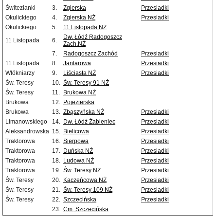
Świtezianki
3.
Zgierska
Przesiadki
Okulickiego
4.
Zgierska NŻ
Przesiadki
Okulickiego
5.
11 Listopada NŻ
Dw. Łódź Radogoszcz
11 Listopada
6.
Zach.NŻ
7.
Radogoszcz Zachód
Przesiadki
11 Listopada
8.
Jantarowa
Przesiadki
Włókniarzy
9.
Liściasta NŻ
Przesiadki
Św. Teresy
10.
Św. Teresy 91 NŻ
Św. Teresy
11.
Brukowa NŻ
Brukowa
12.
Pojezierska
Brukowa
13.
Zbąszyńska NŻ
Przesiadki
Limanowskiego
14.
Dw. Łódź Żabieniec
Przesiadki
Aleksandrowska
15.
Bielicowa
Przesiadki
Traktorowa
16.
Sierpowa
Przesiadki
Traktorowa
17.
Duńska NŻ
Przesiadki
Traktorowa
18.
Ludowa NŻ
Przesiadki
Traktorowa
19.
Św. Teresy NŻ
Przesiadki
Św. Teresy
20.
Kaczeńcowa NŻ
Przesiadki
Św. Teresy
21.
Św. Teresy 109 NŻ
Przesiadki
Św. Teresy
22.
Szczecińska
Przesiadki
23.
Cm. Szczecińska