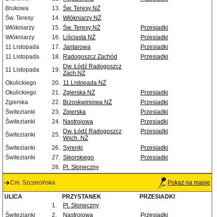
Brukowa
13.
Św. Teresy NŻ
Św. Teresy
14.
Włókniarzy NŻ
Włókniarzy
15.
Św. Teresy NŻ
Przesiadki
Włókniarzy
16.
Liściasta NŻ
Przesiadki
11 Listopada
17.
Jantarowa
Przesiadki
11 Listopada
18.
Radogoszcz Zachód
Przesiadki
Dw. Łódź Radogoszcz
11 Listopada
19.
Zach.NŻ
Okulickiego
20.
11 Listopada NŻ
Okulickiego
21.
Zgierska NŻ
Przesiadki
Zgierska
22.
Brzoskwiniowa NŻ
Przesiadki
Świtezianki
23.
Zgierska
Przesiadki
Świtezianki
24.
Nastrojowa
Przesiadki
Dw. Łódź Radogoszcz
Przesiadki
Świtezianki
25.
Wsch. NŻ
Świtezianki
26.
Syrenki
Przesiadki
Świtezianki
27.
Sikorskiego
Przesiadki
28.
Pl. Słoneczny
Cm. Szczecińska
Pokaż na mapie
ULICA
PRZYSTANEK
PRZESIADKI
1.
Pl. Słoneczny
Świtezianki
2.
Nastrojowa
Przesiadki