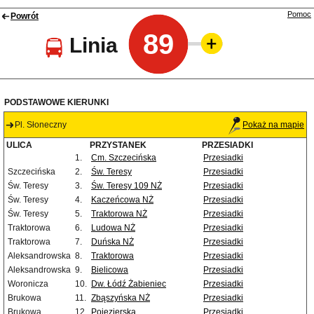
Pomoc
Powrót
89
Linia
PODSTAWOWE KIERUNKI
Pl. Słoneczny
Pokaż na mapie
ULICA
PRZYSTANEK
PRZESIADKI
1.
Cm. Szczecińska
Przesiadki
Szczecińska
2.
Św. Teresy
Przesiadki
Św. Teresy
3.
Św. Teresy 109 NŻ
Przesiadki
Św. Teresy
4.
Kaczeńcowa NŻ
Przesiadki
Św. Teresy
5.
Traktorowa NŻ
Przesiadki
Traktorowa
6.
Ludowa NŻ
Przesiadki
Traktorowa
7.
Duńska NŻ
Przesiadki
Aleksandrowska
8.
Traktorowa
Przesiadki
Aleksandrowska
9.
Bielicowa
Przesiadki
Woronicza
10.
Dw. Łódź Żabieniec
Przesiadki
Brukowa
11.
Zbąszyńska NŻ
Przesiadki
Brukowa
12.
Pojezierska
Przesiadki