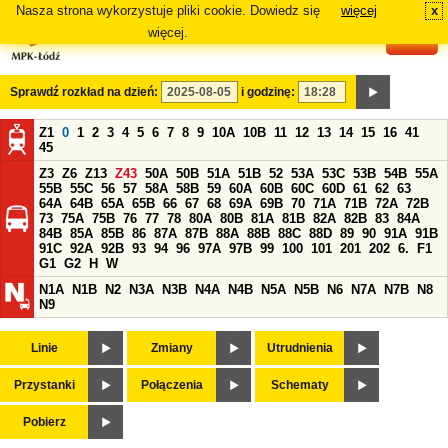
Nasza strona wykorzystuje pliki cookie. Dowiedz się
więcej
x
#
więcej.
Sprawdź rozkład na dzień:
i godzinę:
Z1
0
1
2
3
4
5
6
7
8
9
10A
10B
11
12
13
14
15
16
41
45
Z3
Z6
Z13
Z43
50A
50B
51A
51B
52
53A
53C
53B
54B
55A
55B
55C
56
57
58A
58B
59
60A
60B
60C
60D
61
62
63
64A
64B
65A
65B
66
67
68
69A
69B
70
71A
71B
72A
72B
73
75A
75B
76
77
78
80A
80B
81A
81B
82A
82B
83
84A
84B
85A
85B
86
87A
87B
88A
88B
88C
88D
89
90
91A
91B
91C
92A
92B
93
94
96
97A
97B
99
100
101
201
202
6.
F1
G1
G2
H
W
N1A
N1B
N2
N3A
N3B
N4A
N4B
N5A
N5B
N6
N7A
N7B
N8
N9
Linie
Zmiany
Utrudnienia
Przystanki
Połączenia
Schematy
Pobierz