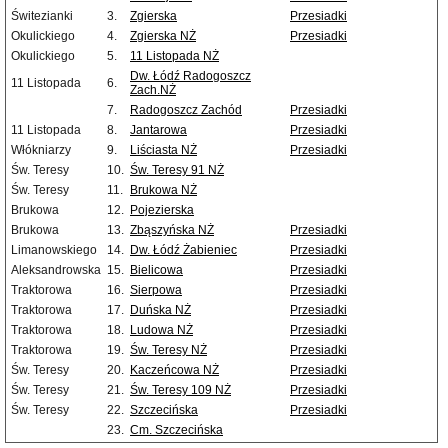
Świtezianki
3.
Zgierska
Przesiadki
Okulickiego
4.
Zgierska NŻ
Przesiadki
Okulickiego
5.
11 Listopada NŻ
Dw. Łódź Radogoszcz
11 Listopada
6.
Zach.NŻ
7.
Radogoszcz Zachód
Przesiadki
11 Listopada
8.
Jantarowa
Przesiadki
Włókniarzy
9.
Liściasta NŻ
Przesiadki
Św. Teresy
10.
Św. Teresy 91 NŻ
Św. Teresy
11.
Brukowa NŻ
Brukowa
12.
Pojezierska
Brukowa
13.
Zbąszyńska NŻ
Przesiadki
Limanowskiego
14.
Dw. Łódź Żabieniec
Przesiadki
Aleksandrowska
15.
Bielicowa
Przesiadki
Traktorowa
16.
Sierpowa
Przesiadki
Traktorowa
17.
Duńska NŻ
Przesiadki
Traktorowa
18.
Ludowa NŻ
Przesiadki
Traktorowa
19.
Św. Teresy NŻ
Przesiadki
Św. Teresy
20.
Kaczeńcowa NŻ
Przesiadki
Św. Teresy
21.
Św. Teresy 109 NŻ
Przesiadki
Św. Teresy
22.
Szczecińska
Przesiadki
23.
Cm. Szczecińska