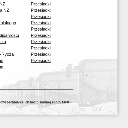
 NŻ
Przesiadki
a NŻ
Przesiadki
Przesiadki
olskiego
Przesiadki
Przesiadki
lidarności
Przesiadki
cza
Przesiadki
Przesiadki
o-Rydza
Przesiadki
an
Przesiadki
an
ozpowszechnianie ich bez pisemnej zgody MPK-