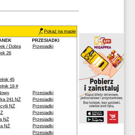
Pokaż na mapie
ANEK
PRZESIADKI
ek / Dobra
Przesiadki
ek 26
elnik 45
elnik 18 #
 Nowy
Przesiadki
ska 241 NŻ
Przesiadki
cylii NŻ
Przesiadki
NŻ
Przesiadki
a NŻ
Przesiadki
a NŻ
Przesiadki
Przesiadki