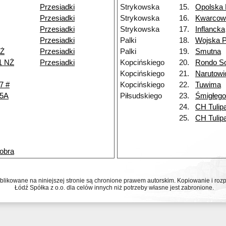
Przesiadki
Strykowska
15.
Opolska
Przesiadki
Strykowska
16.
Kwarcow
Przesiadki
Strykowska
17.
Inflancka
Przesiadki
Palki
18.
Wojska P
NŻ
Przesiadki
Palki
19.
Smutna
1 NŻ
Przesiadki
Kopcińskiego
20.
Rondo So
Kopcińskiego
21.
Narutowi
7 #
Kopcińskiego
22.
Tuwima
45A
Piłsudskiego
23.
Śmigłeg
24.
CH Tulip
25.
CH Tulip
obra
ublikowane na niniejszej stronie są chronione prawem autorskim. Kopiowanie i r
Łódź Spółka z o.o. dla celów innych niż potrzeby własne jest zabronione.