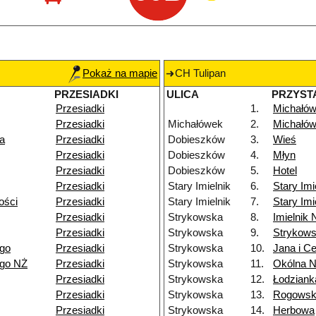
Pokaż na mapie
CH Tulipan
PRZESIADKI
ULICA
PRZYST
Przesiadki
1.
Michałów
Przesiadki
Michałówek
2.
Michałów
a
Przesiadki
Dobieszków
3.
Wieś
Przesiadki
Dobieszków
4.
Młyn
Przesiadki
Dobieszków
5.
Hotel
Przesiadki
Stary Imielnik
6.
Stary Imi
ości
Przesiadki
Stary Imielnik
7.
Stary Imi
Przesiadki
Strykowska
8.
Imielnik
Przesiadki
Strykowska
9.
Strykow
ego
Przesiadki
Strykowska
10.
Jana i Ce
ego NŻ
Przesiadki
Strykowska
11.
Okólna 
Przesiadki
Strykowska
12.
Łodziank
Przesiadki
Strykowska
13.
Rogowsk
Przesiadki
Strykowska
14.
Herbowa