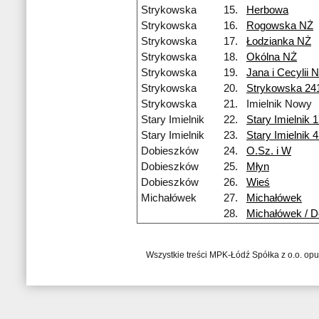
Strykowska
15.
Herbowa
Strykowska
16.
Rogowska NŻ
Strykowska
17.
Łodzianka NŻ
Strykowska
18.
Okólna NŻ
Strykowska
19.
Jana i Cecylii 
Strykowska
20.
Strykowska 24
Strykowska
21.
Imielnik Nowy
Stary Imielnik
22.
Stary Imielnik 1
Stary Imielnik
23.
Stary Imielnik 
Dobieszków
24.
O.Sz. i W
Dobieszków
25.
Młyn
Dobieszków
26.
Wieś
Michałówek
27.
Michałówek
28.
Michałówek / D
Wszystkie treści MPK-Łódź Spółka z o.o. op