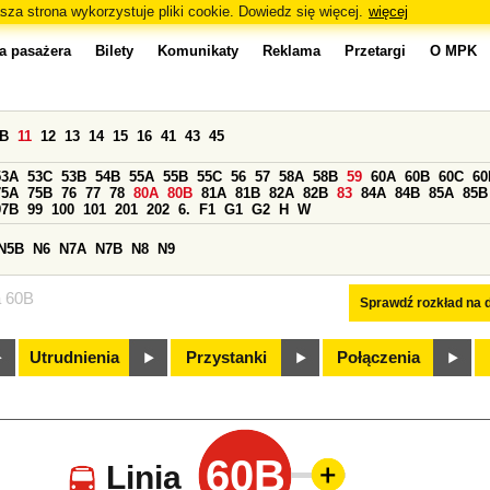
sza strona wykorzystuje pliki cookie. Dowiedz się więcej.
więcej
a pasażera
Bilety
Komunikaty
Reklama
Przetargi
O MPK
0B
11
12
13
14
15
16
41
43
45
53A
53C
53B
54B
55A
55B
55C
56
57
58A
58B
59
60A
60B
60C
60
75A
75B
76
77
78
80A
80B
81A
81B
82A
82B
83
84A
84B
85A
85B
97B
99
100
101
201
202
6.
F1
G1
G2
H
W
N5B
N6
N7A
N7B
N8
N9
a 60B
Sprawdź rozkład na d
Utrudnienia
Przystanki
Połączenia
60B
Linia