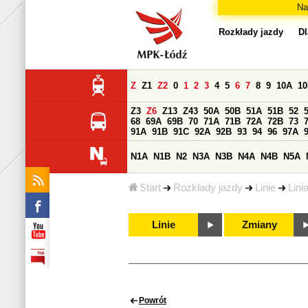
Na
Rozkłady jazdy
Dl
Z
Z1
Z2
0
1
2
3
4
5
6
7
8
9
10A
1
Z3
Z6
Z13
Z43
50A
50B
51A
51B
52
68
69A
69B
70
71A
71B
72A
72B
73
91A
91B
91C
92A
92B
93
94
96
97A
N1A
N1B
N2
N3A
N3B
N4A
N4B
N5A
Start
Rozkłady jazdy
Linie
Lini
Linie
Zmiany
Powrót