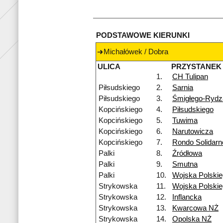
PODSTAWOWE KIERUNKI
Michałówek / Dobra
ULICA
PRZYSTANEK
1.
CH Tulipan
Piłsudskiego
2.
Sarnia
Piłsudskiego
3.
Śmigłego-Rydz
Kopcińskiego
4.
Piłsudskiego
Kopcińskiego
5.
Tuwima
Kopcińskiego
6.
Narutowicza
Kopcińskiego
7.
Rondo Solidarn
Palki
8.
Źródłowa
Palki
9.
Smutna
Palki
10.
Wojska Polski
Strykowska
11.
Wojska Polski
Strykowska
12.
Inflancka
Strykowska
13.
Kwarcowa NŻ
Strykowska
14.
Opolska NŻ