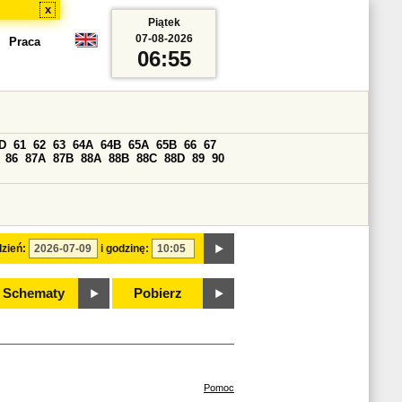
x
Piątek
07-08-2026
Praca
06:55
D
61
62
63
64A
64B
65A
65B
66
67
86
87A
87B
88A
88B
88C
88D
89
90
zień:
i godzinę:
Schematy
Pobierz
Pomoc