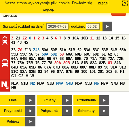
Nasza strona wykorzystuje pliki cookie. Dowiedz się
więcej
x
#
więcej.
Sprawdź rozkład na dzień:
i godzinę:
Z
Z1
Z2
0
1
2
3
4
5
6
7
8
9
10A
10B
11
12
13
14
15
16
41
43
45
Z3
Z6
Z13
Z43
50A
50B
51A
51B
52
53A
53C
53B
54B
55A
55B
55C
56
57
58A
58B
59
60A
60B
60C
60D
61
62
63
64A
64B
65A
65B
66
67
68
69A
69B
70
71A
71B
72A
72B
73
75A
75B
76
77
78
80A
80B
81A
81B
82A
82B
83
84A
84B
85A
85B
86
87A
87B
88A
88B
88C
88D
89
90
91A
91B
91C
92A
92B
93
94
96
97A
97B
99
100
101
201
202
6.
F1
G1
G2
H
W
N1A
N1B
N2
N3A
N3B
N4A
N4B
N5A
N5B
N6
N7A
N7B
N8
N9
Linie
Zmiany
Utrudnienia
Przystanki
Połączenia
Schematy
Pobierz