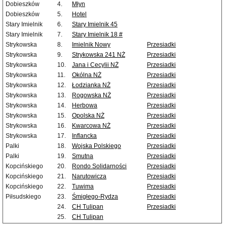
Dobieszków
4.
Młyn
Dobieszków
5.
Hotel
Stary Imielnik
6.
Stary Imielnik 45
Stary Imielnik
7.
Stary Imielnik 18 #
Strykowska
8.
Imielnik Nowy
Przesiadki
Strykowska
9.
Strykowska 241 NŻ
Przesiadki
Strykowska
10.
Jana i Cecylii NŻ
Przesiadki
Strykowska
11.
Okólna NŻ
Przesiadki
Strykowska
12.
Łodzianka NŻ
Przesiadki
Strykowska
13.
Rogowska NŻ
Przesiadki
Strykowska
14.
Herbowa
Przesiadki
Strykowska
15.
Opolska NŻ
Przesiadki
Strykowska
16.
Kwarcowa NŻ
Przesiadki
Strykowska
17.
Inflancka
Przesiadki
Palki
18.
Wojska Polskiego
Przesiadki
Palki
19.
Smutna
Przesiadki
Kopcińskiego
20.
Rondo Solidarności
Przesiadki
Kopcińskiego
21.
Narutowicza
Przesiadki
Kopcińskiego
22.
Tuwima
Przesiadki
Piłsudskiego
23.
Śmigłego-Rydza
Przesiadki
24.
CH Tulipan
Przesiadki
25.
CH Tulipan