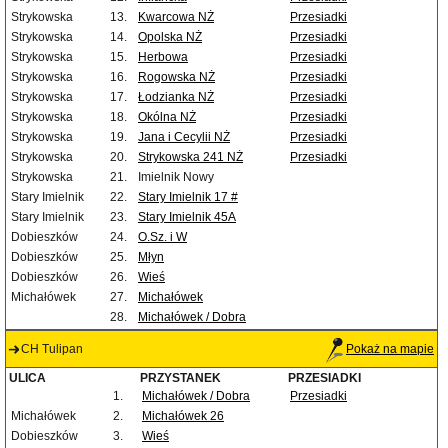
Strykowska
13.
Kwarcowa NŻ
Przesiadki
Strykowska
14.
Opolska NŻ
Przesiadki
Strykowska
15.
Herbowa
Przesiadki
Strykowska
16.
Rogowska NŻ
Przesiadki
Strykowska
17.
Łodzianka NŻ
Przesiadki
Strykowska
18.
Okólna NŻ
Przesiadki
Strykowska
19.
Jana i Cecylii NŻ
Przesiadki
Strykowska
20.
Strykowska 241 NŻ
Przesiadki
Strykowska
21.
Imielnik Nowy
Stary Imielnik
22.
Stary Imielnik 17 #
Stary Imielnik
23.
Stary Imielnik 45A
Dobieszków
24.
O.Sz. i W
Dobieszków
25.
Młyn
Dobieszków
26.
Wieś
Michałówek
27.
Michałówek
28.
Michałówek / Dobra
CH Tulipan
Pokaż na mapie
ULICA
PRZYSTANEK
PRZESIADKI
1.
Michałówek / Dobra
Przesiadki
Michałówek
2.
Michałówek 26
Dobieszków
3.
Wieś