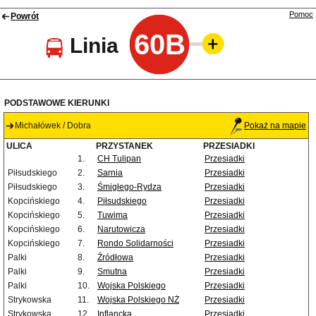
Pomoc
Powrót
60B
Linia
PODSTAWOWE KIERUNKI
Michałówek / Dobra
Pokaż na mapie
ULICA
PRZYSTANEK
PRZESIADKI
1.
CH Tulipan
Przesiadki
Piłsudskiego
2.
Sarnia
Przesiadki
Piłsudskiego
3.
Śmigłego-Rydza
Przesiadki
Kopcińskiego
4.
Piłsudskiego
Przesiadki
Kopcińskiego
5.
Tuwima
Przesiadki
Kopcińskiego
6.
Narutowicza
Przesiadki
Kopcińskiego
7.
Rondo Solidarności
Przesiadki
Palki
8.
Źródłowa
Przesiadki
Palki
9.
Smutna
Przesiadki
Palki
10.
Wojska Polskiego
Przesiadki
Strykowska
11.
Wojska Polskiego NŻ
Przesiadki
Strykowska
12.
Inflancka
Przesiadki