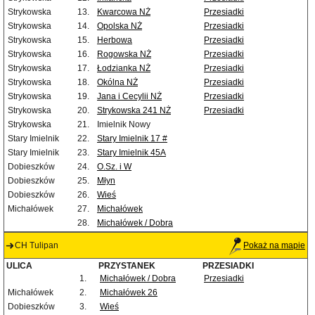
Strykowska
13.
Kwarcowa NŻ
Przesiadki
Strykowska
14.
Opolska NŻ
Przesiadki
Strykowska
15.
Herbowa
Przesiadki
Strykowska
16.
Rogowska NŻ
Przesiadki
Strykowska
17.
Łodzianka NŻ
Przesiadki
Strykowska
18.
Okólna NŻ
Przesiadki
Strykowska
19.
Jana i Cecylii NŻ
Przesiadki
Strykowska
20.
Strykowska 241 NŻ
Przesiadki
Strykowska
21.
Imielnik Nowy
Stary Imielnik
22.
Stary Imielnik 17 #
Stary Imielnik
23.
Stary Imielnik 45A
Dobieszków
24.
O.Sz. i W
Dobieszków
25.
Młyn
Dobieszków
26.
Wieś
Michałówek
27.
Michałówek
28.
Michałówek / Dobra
CH Tulipan
Pokaż na mapie
ULICA
PRZYSTANEK
PRZESIADKI
1.
Michałówek / Dobra
Przesiadki
Michałówek
2.
Michałówek 26
Dobieszków
3.
Wieś