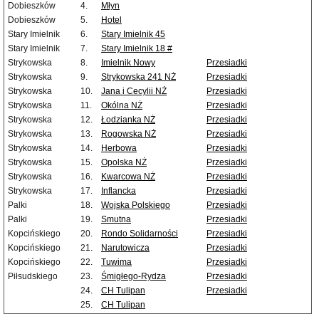
Dobieszków
4.
Młyn
Dobieszków
5.
Hotel
Stary Imielnik
6.
Stary Imielnik 45
Stary Imielnik
7.
Stary Imielnik 18 #
Strykowska
8.
Imielnik Nowy
Przesiadki
Strykowska
9.
Strykowska 241 NŻ
Przesiadki
Strykowska
10.
Jana i Cecylii NŻ
Przesiadki
Strykowska
11.
Okólna NŻ
Przesiadki
Strykowska
12.
Łodzianka NŻ
Przesiadki
Strykowska
13.
Rogowska NŻ
Przesiadki
Strykowska
14.
Herbowa
Przesiadki
Strykowska
15.
Opolska NŻ
Przesiadki
Strykowska
16.
Kwarcowa NŻ
Przesiadki
Strykowska
17.
Inflancka
Przesiadki
Palki
18.
Wojska Polskiego
Przesiadki
Palki
19.
Smutna
Przesiadki
Kopcińskiego
20.
Rondo Solidarności
Przesiadki
Kopcińskiego
21.
Narutowicza
Przesiadki
Kopcińskiego
22.
Tuwima
Przesiadki
Piłsudskiego
23.
Śmigłego-Rydza
Przesiadki
24.
CH Tulipan
Przesiadki
25.
CH Tulipan