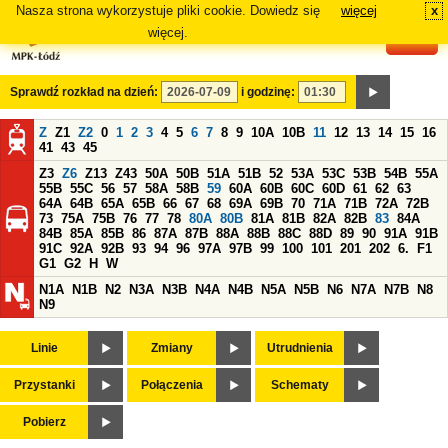
Nasza strona wykorzystuje pliki cookie. Dowiedz się
więcej
x
#
więcej.
Sprawdź rozkład na dzień:
i godzinę:
Z
Z1
Z2
0
1
2
3
4
5
6
7
8
9
10A
10B
11
12
13
14
15
16
41
43
45
Z3
Z6
Z13
Z43
50A
50B
51A
51B
52
53A
53C
53B
54B
55A
55B
55C
56
57
58A
58B
59
60A
60B
60C
60D
61
62
63
64A
64B
65A
65B
66
67
68
69A
69B
70
71A
71B
72A
72B
73
75A
75B
76
77
78
80A
80B
81A
81B
82A
82B
83
84A
84B
85A
85B
86
87A
87B
88A
88B
88C
88D
89
90
91A
91B
91C
92A
92B
93
94
96
97A
97B
99
100
101
201
202
6.
F1
G1
G2
H
W
N1A
N1B
N2
N3A
N3B
N4A
N4B
N5A
N5B
N6
N7A
N7B
N8
N9
Linie
Zmiany
Utrudnienia
Przystanki
Połączenia
Schematy
Pobierz