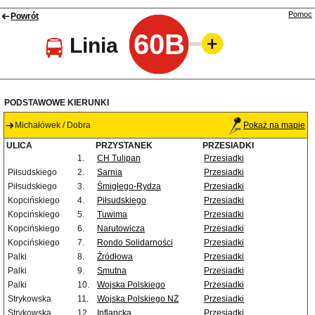
Pomoc
Powrót
60B
Linia
PODSTAWOWE KIERUNKI
Michałówek / Dobra
Pokaż na mapie
ULICA
PRZYSTANEK
PRZESIADKI
1.
CH Tulipan
Przesiadki
Piłsudskiego
2.
Sarnia
Przesiadki
Piłsudskiego
3.
Śmigłego-Rydza
Przesiadki
Kopcińskiego
4.
Piłsudskiego
Przesiadki
Kopcińskiego
5.
Tuwima
Przesiadki
Kopcińskiego
6.
Narutowicza
Przesiadki
Kopcińskiego
7.
Rondo Solidarności
Przesiadki
Palki
8.
Źródłowa
Przesiadki
Palki
9.
Smutna
Przesiadki
Palki
10.
Wojska Polskiego
Przesiadki
Strykowska
11.
Wojska Polskiego NŻ
Przesiadki
Strykowska
12.
Inflancka
Przesiadki