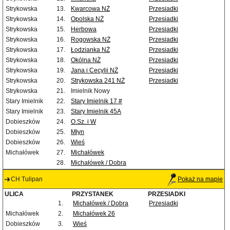
Strykowska
13.
Kwarcowa NŻ
Przesiadki
Strykowska
14.
Opolska NŻ
Przesiadki
Strykowska
15.
Herbowa
Przesiadki
Strykowska
16.
Rogowska NŻ
Przesiadki
Strykowska
17.
Łodzianka NŻ
Przesiadki
Strykowska
18.
Okólna NŻ
Przesiadki
Strykowska
19.
Jana i Cecylii NŻ
Przesiadki
Strykowska
20.
Strykowska 241 NŻ
Przesiadki
Strykowska
21.
Imielnik Nowy
Stary Imielnik
22.
Stary Imielnik 17 #
Stary Imielnik
23.
Stary Imielnik 45A
Dobieszków
24.
O.Sz. i W
Dobieszków
25.
Młyn
Dobieszków
26.
Wieś
Michałówek
27.
Michałówek
28.
Michałówek / Dobra
CH Tulipan
Pokaż na mapie
ULICA
PRZYSTANEK
PRZESIADKI
1.
Michałówek / Dobra
Przesiadki
Michałówek
2.
Michałówek 26
Dobieszków
3.
Wieś