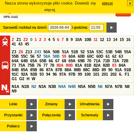
Nasza strona wykorzystuje pliki cookie. Dowiedz się
więcej
x
#
więcej.
Sprawdź rozkład na dzień:
i godzinę:
Z
Z1
Z2
0
1
2
3
4
5
6
7
8
9
10A
10B
11
12
13
14
15
16
41
43
45
Z3
Z6
Z13
Z43
50A
50B
51A
51B
52
53A
53C
53B
54B
55A
55B
55C
56
57
58A
58B
59
60A
60B
60C
60D
61
62
63
64A
64B
65A
65B
66
67
68
69A
69B
70
71A
71B
72A
72B
73
75A
75B
76
77
78
80A
80B
81A
81B
82A
82B
83
84A
84B
85A
85B
86
87A
87B
88A
88B
88C
88D
89
90
91A
91B
91C
92A
92B
93
94
96
97A
97B
99
100
101
201
202
6.
F1
G1
G2
H
W
N1A
N1B
N2
N3A
N3B
N4A
N4B
N5A
N5B
N6
N7A
N7B
N8
N9
Linie
Zmiany
Utrudnienia
Przystanki
Połączenia
Schematy
Pobierz