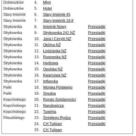
Dobieszków
4.
Młyn
Dobieszków
5.
Hotel
Stary Imielnik
6.
Stary Imielnik 45
Stary Imielnik
7.
Stary Imielnik 18 #
Strykowska
8.
Imielnik Nowy
Przesiadki
Strykowska
9.
Strykowska 241 NŻ
Przesiadki
Strykowska
10.
Jana i Cecylii NŻ
Przesiadki
Strykowska
11.
Okólna NŻ
Przesiadki
Strykowska
12.
Łodzianka NŻ
Przesiadki
Strykowska
13.
Rogowska NŻ
Przesiadki
Strykowska
14.
Herbowa
Przesiadki
Strykowska
15.
Opolska NŻ
Przesiadki
Strykowska
16.
Kwarcowa NŻ
Przesiadki
Strykowska
17.
Inflancka
Przesiadki
Palki
18.
Wojska Polskiego
Przesiadki
Palki
19.
Smutna
Przesiadki
Kopcińskiego
20.
Rondo Solidarności
Przesiadki
Kopcińskiego
21.
Narutowicza
Przesiadki
Kopcińskiego
22.
Tuwima
Przesiadki
Piłsudskiego
23.
Śmigłego-Rydza
Przesiadki
24.
CH Tulipan
Przesiadki
25.
CH Tulipan