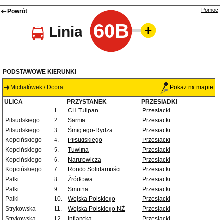
Pomoc
Powrót
60B
Linia
PODSTAWOWE KIERUNKI
Michałówek / Dobra
Pokaż na mapie
ULICA
PRZYSTANEK
PRZESIADKI
1.
CH Tulipan
Przesiadki
Piłsudskiego
2.
Sarnia
Przesiadki
Piłsudskiego
3.
Śmigłego-Rydza
Przesiadki
Kopcińskiego
4.
Piłsudskiego
Przesiadki
Kopcińskiego
5.
Tuwima
Przesiadki
Kopcińskiego
6.
Narutowicza
Przesiadki
Kopcińskiego
7.
Rondo Solidarności
Przesiadki
Palki
8.
Źródłowa
Przesiadki
Palki
9.
Smutna
Przesiadki
Palki
10.
Wojska Polskiego
Przesiadki
Strykowska
11.
Wojska Polskiego NŻ
Przesiadki
Strykowska
12.
Inflancka
Przesiadki