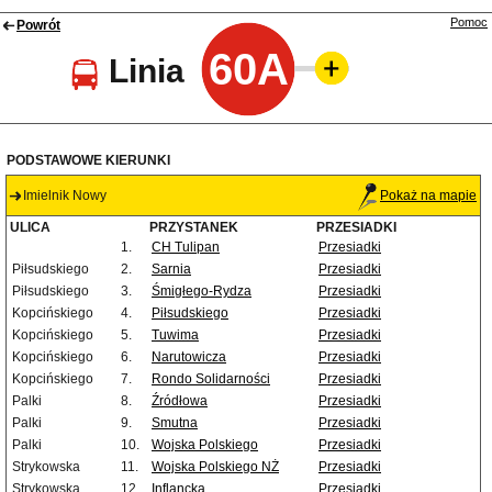
Pomoc
Powrót
60A
Linia
PODSTAWOWE KIERUNKI
Imielnik Nowy
Pokaż na mapie
ULICA
PRZYSTANEK
PRZESIADKI
1.
CH Tulipan
Przesiadki
Piłsudskiego
2.
Sarnia
Przesiadki
Piłsudskiego
3.
Śmigłego-Rydza
Przesiadki
Kopcińskiego
4.
Piłsudskiego
Przesiadki
Kopcińskiego
5.
Tuwima
Przesiadki
Kopcińskiego
6.
Narutowicza
Przesiadki
Kopcińskiego
7.
Rondo Solidarności
Przesiadki
Palki
8.
Źródłowa
Przesiadki
Palki
9.
Smutna
Przesiadki
Palki
10.
Wojska Polskiego
Przesiadki
Strykowska
11.
Wojska Polskiego NŻ
Przesiadki
Strykowska
12.
Inflancka
Przesiadki