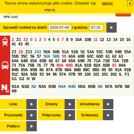
Nasza strona wykorzystuje pliki cookie. Dowiedz się
więcej
x
#
więcej.
Sprawdź rozkład na dzień:
i godzinę:
Z
Z1
Z2
0
1
2
3
4
5
6
7
8
9
10A
10B
11
12
13
14
15
16
41
43
45
Z3
Z6
Z13
Z43
50A
50B
51A
51B
52
53A
53C
53B
54B
55A
55B
55C
56
57
58A
58B
59
60A
60B
60C
60D
61
62
63
64A
64B
65A
65B
66
67
68
69A
69B
70
71A
71B
72A
72B
73
75A
75B
76
77
78
80A
80B
81A
81B
82A
82B
83
84A
84B
85A
85B
86
87A
87B
88A
88B
88C
88D
89
90
91A
91B
91C
92A
92B
93
94
96
97A
97B
99
100
101
201
202
6.
F1
G1
G2
H
W
N1A
N1B
N2
N3A
N3B
N4A
N4B
N5A
N5B
N6
N7A
N7B
N8
N9
Linie
Zmiany
Utrudnienia
Przystanki
Połączenia
Schematy
Pobierz