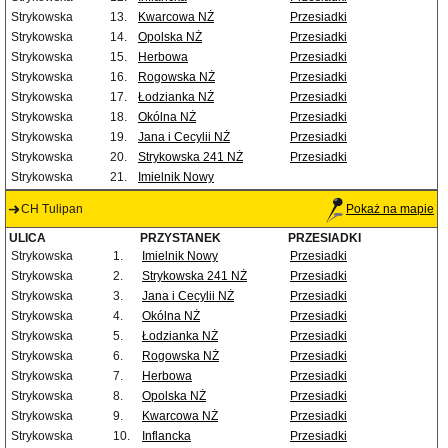
Strykowska
13.
Kwarcowa NŻ
Przesiadki
Strykowska
14.
Opolska NŻ
Przesiadki
Strykowska
15.
Herbowa
Przesiadki
Strykowska
16.
Rogowska NŻ
Przesiadki
Strykowska
17.
Łodzianka NŻ
Przesiadki
Strykowska
18.
Okólna NŻ
Przesiadki
Strykowska
19.
Jana i Cecylii NŻ
Przesiadki
Strykowska
20.
Strykowska 241 NŻ
Przesiadki
Strykowska
21.
Imielnik Nowy
CH Tulipan
Pokaż na mapie
ULICA
PRZYSTANEK
PRZESIADKI
Strykowska
1.
Imielnik Nowy
Przesiadki
Strykowska
2.
Strykowska 241 NŻ
Przesiadki
Strykowska
3.
Jana i Cecylii NŻ
Przesiadki
Strykowska
4.
Okólna NŻ
Przesiadki
Strykowska
5.
Łodzianka NŻ
Przesiadki
Strykowska
6.
Rogowska NŻ
Przesiadki
Strykowska
7.
Herbowa
Przesiadki
Strykowska
8.
Opolska NŻ
Przesiadki
Strykowska
9.
Kwarcowa NŻ
Przesiadki
Strykowska
10.
Inflancka
Przesiadki