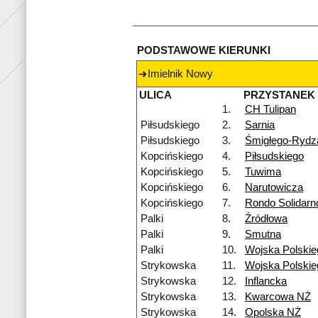
PODSTAWOWE KIERUNKI
Imielnik Nowy
ULICA
PRZYSTANEK
1.
CH Tulipan
Piłsudskiego
2.
Sarnia
Piłsudskiego
3.
Śmigłego-Rydz
Kopcińskiego
4.
Piłsudskiego
Kopcińskiego
5.
Tuwima
Kopcińskiego
6.
Narutowicza
Kopcińskiego
7.
Rondo Solidarn
Palki
8.
Źródłowa
Palki
9.
Smutna
Palki
10.
Wojska Polskie
Strykowska
11.
Wojska Polski
Strykowska
12.
Inflancka
Strykowska
13.
Kwarcowa NŻ
Strykowska
14.
Opolska NŻ