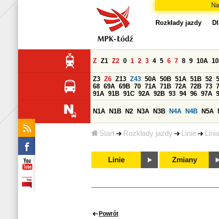
Na
Rozkłady jazdy
Dl
Z
Z1
Z2
0
1
2
3
4
5
6
7
8
9
10A
1
Z3
Z6
Z13
Z43
50A
50B
51A
51B
52
68
69A
69B
70
71A
71B
72A
72B
73
91A
91B
91C
92A
92B
93
94
96
97A
N1A
N1B
N2
N3A
N3B
N4A
N4B
N5A
Start
Rozkłady jazdy
Linie
Lini
Linie
Zmiany
Powrót