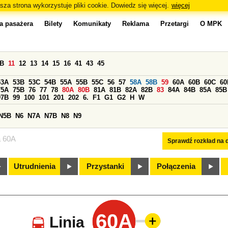
sza strona wykorzystuje pliki cookie. Dowiedz się więcej.
więcej
a pasażera
Bilety
Komunikaty
Reklama
Przetargi
O MPK
0B
11
12
13
14
15
16
41
43
45
53A
53B
53C
54B
55A
55B
55C
56
57
58A
58B
59
60A
60B
60C
60
75A
75B
76
77
78
80A
80B
81A
81B
82A
82B
83
84A
84B
85A
85B
97B
99
100
101
201
202
6.
F1
G1
G2
H
W
N5B
N6
N7A
N7B
N8
N9
a 60A
Sprawdź rozkład na d
Utrudnienia
Przystanki
Połączenia
60A
Linia