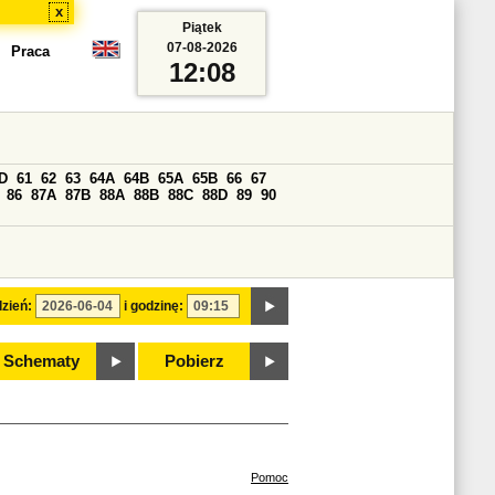
x
Piątek
07-08-2026
Praca
12:08
D
61
62
63
64A
64B
65A
65B
66
67
86
87A
87B
88A
88B
88C
88D
89
90
zień:
i godzinę:
Schematy
Pobierz
Pomoc