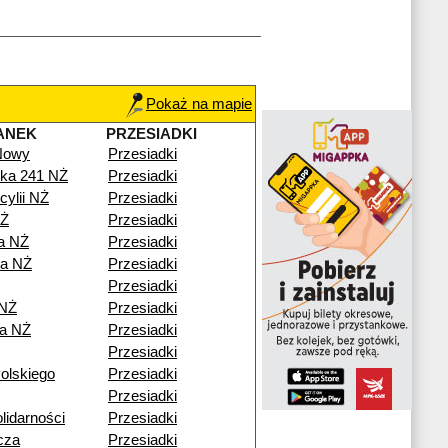
Pokaż na mapie
ANEK
PRZESIADKI
 Nowy
Przesiadki
ka 241 NŻ
Przesiadki
cylii NŻ
Przesiadki
NŻ
Przesiadki
a NŻ
Przesiadki
a NŻ
Przesiadki
Przesiadki
 NŻ
Przesiadki
a NŻ
Przesiadki
Przesiadki
olskiego
Przesiadki
Przesiadki
lidarności
Przesiadki
cza
Przesiadki