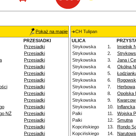
Pokaż na mapie
CH Tulipan
PRZESIADKI
ULICA
PRZYST
Przesiadki
Strykowska
1.
Imielnik
Przesiadki
Strykowska
2.
Strykows
a
Przesiadki
Strykowska
3.
Jana i Ce
Przesiadki
Strykowska
4.
Okólna 
Przesiadki
Strykowska
5.
Łodziank
Przesiadki
Strykowska
6.
Rogowsk
ości
Przesiadki
Strykowska
7.
Herbowa
Przesiadki
Strykowska
8.
Opolska
Przesiadki
Strykowska
9.
Kwarcow
go
Przesiadki
Strykowska
10.
Inflancka
ego NŻ
Przesiadki
Palki
11.
Wojska P
Przesiadki
Palki
12.
Smutna
Przesiadki
Kopcińskiego
13.
Rondo So
Przesiadki
Kopcińskiego
14.
Narutowi