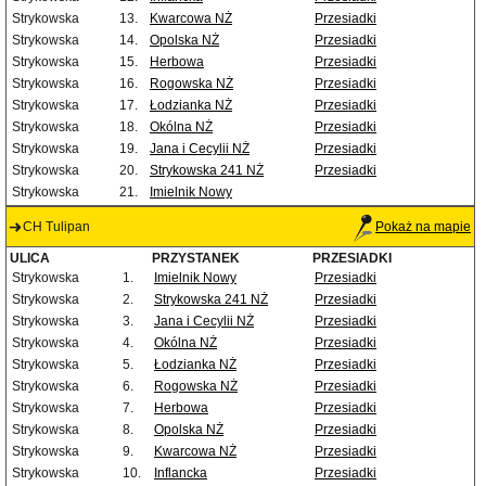
Strykowska
13.
Kwarcowa NŻ
Przesiadki
Strykowska
14.
Opolska NŻ
Przesiadki
Strykowska
15.
Herbowa
Przesiadki
Strykowska
16.
Rogowska NŻ
Przesiadki
Strykowska
17.
Łodzianka NŻ
Przesiadki
Strykowska
18.
Okólna NŻ
Przesiadki
Strykowska
19.
Jana i Cecylii NŻ
Przesiadki
Strykowska
20.
Strykowska 241 NŻ
Przesiadki
Strykowska
21.
Imielnik Nowy
CH Tulipan
Pokaż na mapie
ULICA
PRZYSTANEK
PRZESIADKI
Strykowska
1.
Imielnik Nowy
Przesiadki
Strykowska
2.
Strykowska 241 NŻ
Przesiadki
Strykowska
3.
Jana i Cecylii NŻ
Przesiadki
Strykowska
4.
Okólna NŻ
Przesiadki
Strykowska
5.
Łodzianka NŻ
Przesiadki
Strykowska
6.
Rogowska NŻ
Przesiadki
Strykowska
7.
Herbowa
Przesiadki
Strykowska
8.
Opolska NŻ
Przesiadki
Strykowska
9.
Kwarcowa NŻ
Przesiadki
Strykowska
10.
Inflancka
Przesiadki