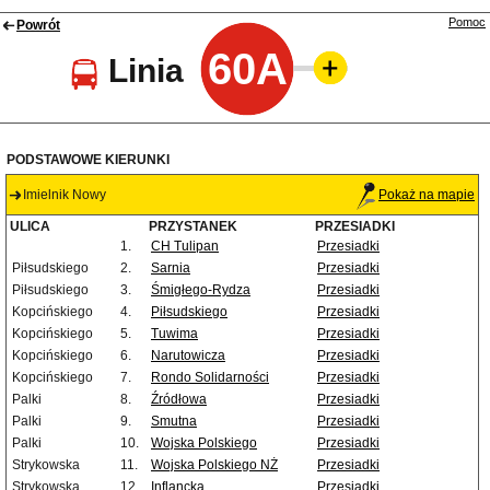
Pomoc
Powrót
60A
Linia
PODSTAWOWE KIERUNKI
Imielnik Nowy
Pokaż na mapie
ULICA
PRZYSTANEK
PRZESIADKI
1.
CH Tulipan
Przesiadki
Piłsudskiego
2.
Sarnia
Przesiadki
Piłsudskiego
3.
Śmigłego-Rydza
Przesiadki
Kopcińskiego
4.
Piłsudskiego
Przesiadki
Kopcińskiego
5.
Tuwima
Przesiadki
Kopcińskiego
6.
Narutowicza
Przesiadki
Kopcińskiego
7.
Rondo Solidarności
Przesiadki
Palki
8.
Źródłowa
Przesiadki
Palki
9.
Smutna
Przesiadki
Palki
10.
Wojska Polskiego
Przesiadki
Strykowska
11.
Wojska Polskiego NŻ
Przesiadki
Strykowska
12.
Inflancka
Przesiadki