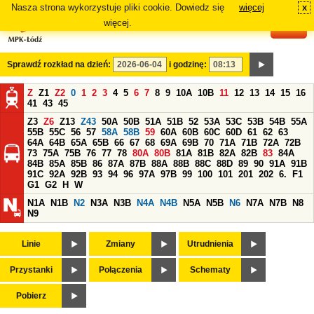
Nasza strona wykorzystuje pliki cookie. Dowiedz się
więcej
x
#
więcej.
Sprawdź rozkład na dzień:
i godzinę:
Z
Z1
Z2
0
1
2
3
4
5
6
7
8
9
10A
10B
11
12
13
14
15
16
41
43
45
Z3
Z6
Z13
Z43
50A
50B
51A
51B
52
53A
53C
53B
54B
55A
55B
55C
56
57
58A
58B
59
60A
60B
60C
60D
61
62
63
64A
64B
65A
65B
66
67
68
69A
69B
70
71A
71B
72A
72B
73
75A
75B
76
77
78
80A
80B
81A
81B
82A
82B
83
84A
84B
85A
85B
86
87A
87B
88A
88B
88C
88D
89
90
91A
91B
91C
92A
92B
93
94
96
97A
97B
99
100
101
201
202
6.
F1
G1
G2
H
W
N1A
N1B
N2
N3A
N3B
N4A
N4B
N5A
N5B
N6
N7A
N7B
N8
N9
Linie
Zmiany
Utrudnienia
Przystanki
Połączenia
Schematy
Pobierz