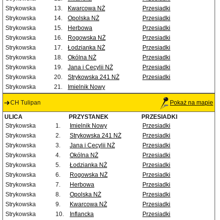
Strykowska
13.
Kwarcowa NŻ
Przesiadki
Strykowska
14.
Opolska NŻ
Przesiadki
Strykowska
15.
Herbowa
Przesiadki
Strykowska
16.
Rogowska NŻ
Przesiadki
Strykowska
17.
Łodzianka NŻ
Przesiadki
Strykowska
18.
Okólna NŻ
Przesiadki
Strykowska
19.
Jana i Cecylii NŻ
Przesiadki
Strykowska
20.
Strykowska 241 NŻ
Przesiadki
Strykowska
21.
Imielnik Nowy
CH Tulipan
Pokaż na mapie
ULICA
PRZYSTANEK
PRZESIADKI
Strykowska
1.
Imielnik Nowy
Przesiadki
Strykowska
2.
Strykowska 241 NŻ
Przesiadki
Strykowska
3.
Jana i Cecylii NŻ
Przesiadki
Strykowska
4.
Okólna NŻ
Przesiadki
Strykowska
5.
Łodzianka NŻ
Przesiadki
Strykowska
6.
Rogowska NŻ
Przesiadki
Strykowska
7.
Herbowa
Przesiadki
Strykowska
8.
Opolska NŻ
Przesiadki
Strykowska
9.
Kwarcowa NŻ
Przesiadki
Strykowska
10.
Inflancka
Przesiadki