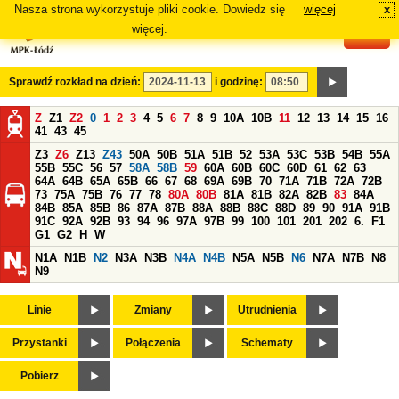
Nasza strona wykorzystuje pliki cookie. Dowiedz się
więcej
x
#
więcej.
Sprawdź rozkład na dzień:
i godzinę:
Z
Z1
Z2
0
1
2
3
4
5
6
7
8
9
10A
10B
11
12
13
14
15
16
41
43
45
Z3
Z6
Z13
Z43
50A
50B
51A
51B
52
53A
53C
53B
54B
55A
55B
55C
56
57
58A
58B
59
60A
60B
60C
60D
61
62
63
64A
64B
65A
65B
66
67
68
69A
69B
70
71A
71B
72A
72B
73
75A
75B
76
77
78
80A
80B
81A
81B
82A
82B
83
84A
84B
85A
85B
86
87A
87B
88A
88B
88C
88D
89
90
91A
91B
91C
92A
92B
93
94
96
97A
97B
99
100
101
201
202
6.
F1
G1
G2
H
W
N1A
N1B
N2
N3A
N3B
N4A
N4B
N5A
N5B
N6
N7A
N7B
N8
N9
Linie
Zmiany
Utrudnienia
Przystanki
Połączenia
Schematy
Pobierz