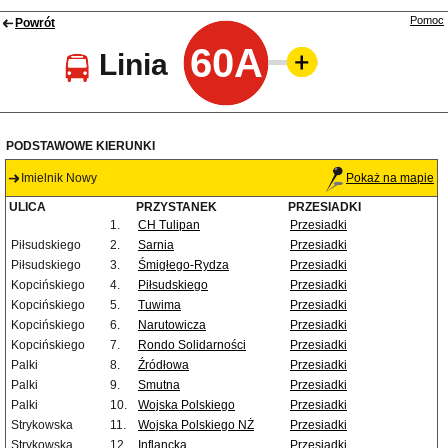
Pomoc
Powrót
60A
Linia
PODSTAWOWE KIERUNKI
Imielnik Nowy
Pokaż na mapie
ULICA
PRZYSTANEK
PRZESIADKI
1.
CH Tulipan
Przesiadki
Piłsudskiego
2.
Sarnia
Przesiadki
Piłsudskiego
3.
Śmigłego-Rydza
Przesiadki
Kopcińskiego
4.
Piłsudskiego
Przesiadki
Kopcińskiego
5.
Tuwima
Przesiadki
Kopcińskiego
6.
Narutowicza
Przesiadki
Kopcińskiego
7.
Rondo Solidarności
Przesiadki
Palki
8.
Źródłowa
Przesiadki
Palki
9.
Smutna
Przesiadki
Palki
10.
Wojska Polskiego
Przesiadki
Strykowska
11.
Wojska Polskiego NŻ
Przesiadki
Strykowska
12.
Inflancka
Przesiadki