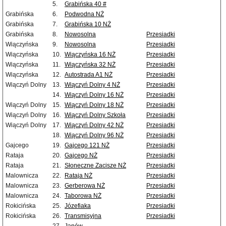
5.
Grabińska 40 #
Grabińska
6.
Podwodna NŻ
Grabińska
7.
Grabińska 10 NŻ
Grabińska
8.
Nowosolna
Przesiadki
Wiączyńska
9.
Nowosolna
Przesiadki
Wiączyńska
10.
Wiączyńska 16 NŻ
Przesiadki
Wiączyńska
11.
Wiączyńska 32 NŻ
Przesiadki
Wiączyńska
12.
Autostrada A1 NŻ
Przesiadki
Wiączyń Dolny
13.
Wiączyń Dolny 4 NŻ
Przesiadki
14.
Wiączyń Dolny 16 NŻ
Przesiadki
Wiączyń Dolny
15.
Wiączyń Dolny 18 NŻ
Przesiadki
Wiączyń Dolny
16.
Wiączyń Dolny Szkoła
Przesiadki
Wiączyń Dolny
17.
Wiączyń Dolny 42 NŻ
Przesiadki
18.
Wiączyń Dolny 96 NŻ
Przesiadki
Gajcego
19.
Gajcego 121 NŻ
Przesiadki
Rataja
20.
Gajcego NŻ
Przesiadki
Rataja
21.
Słoneczne Zacisze NŻ
Przesiadki
Malownicza
22.
Rataja NŻ
Przesiadki
Malownicza
23.
Gerberowa NŻ
Przesiadki
Malownicza
24.
Taborowa NŻ
Przesiadki
Rokicińska
25.
Józefiaka
Przesiadki
Rokicińska
26.
Transmisyjna
Przesiadki