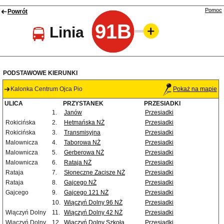
Pomoc
Powrót
91B
Linia
PODSTAWOWE KIERUNKI
Kalonka Centrum Ojca Pio
Pokaż na mapie
ULICA
PRZYSTANEK
PRZESIADKI
1.
Janów
Przesiadki
Rokicińska
2.
Hetmańska NŻ
Przesiadki
Rokicińska
3.
Transmisyjna
Przesiadki
Malownicza
4.
Taborowa NŻ
Przesiadki
Malownicza
5.
Gerberowa NŻ
Przesiadki
Malownicza
6.
Rataja NŻ
Przesiadki
Rataja
7.
Słoneczne Zacisze NŻ
Przesiadki
Rataja
8.
Gajcego NŻ
Przesiadki
Gajcego
9.
Gajcego 121 NŻ
Przesiadki
10.
Wiączyń Dolny 96 NŻ
Przesiadki
Wiączyń Dolny
11.
Wiączyń Dolny 42 NŻ
Przesiadki
Wiączyń Dolny
12.
Wiączyń Dolny Szkoła
Przesiadki