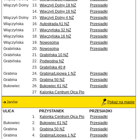
Wiączyń Dolny
13.
Wiączyń Dolny 18 NŻ
Przesiadki
14.
Wiączyń Dolny 16 NŻ
Przesiadki
Wiączyń Dolny
15.
Wiączyń Dolny 4 NŻ
Przesiadki
Wiączyńska
16.
Autostrada A1 NŻ
Przesiadki
Wiączyńska
17.
Wiączyńska 32 NŻ
Przesiadki
Wiączyńska
18.
Wiączyńska 16 NŻ
Przesiadki
Wiączyńska
19.
Nowosolna
Przesiadki
Grabińska
20.
Nowosolna
Przesiadki
Grabińska
21.
Grabińska 10 NŻ
Grabińska
22.
Podwodna NŻ
23.
Grabińska 40 #
Grabina
24.
Grabina/Lipowa 1 NŻ
Przesiadki
Grabina
25.
Grabina 50 NŻ
Przesiadki
Bukowiec
26.
Bukowiec 61 NŻ
Przesiadki
27.
Kalonka Centrum Ojca Pio
Janów
Pokaż na mapie
ULICA
PRZYSTANEK
PRZESIADKI
1.
Kalonka Centrum Ojca Pio
Przesiadki
Bukowiec
2.
Bukowiec 61 NŻ
Przesiadki
Grabina
3.
Grabina 50 NŻ
Przesiadki
Grabina
4.
Grabina/Lipowa 1 NŻ
Przesiadki