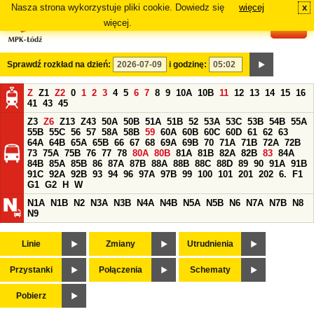
Nasza strona wykorzystuje pliki cookie. Dowiedz się
więcej
x
#
więcej.
Sprawdź rozkład na dzień:
i godzinę:
Z
Z1
Z2
0
1
2
3
4
5
6
7
8
9
10A
10B
11
12
13
14
15
16
41
43
45
Z3
Z6
Z13
Z43
50A
50B
51A
51B
52
53A
53C
53B
54B
55A
55B
55C
56
57
58A
58B
59
60A
60B
60C
60D
61
62
63
64A
64B
65A
65B
66
67
68
69A
69B
70
71A
71B
72A
72B
73
75A
75B
76
77
78
80A
80B
81A
81B
82A
82B
83
84A
84B
85A
85B
86
87A
87B
88A
88B
88C
88D
89
90
91A
91B
91C
92A
92B
93
94
96
97A
97B
99
100
101
201
202
6.
F1
G1
G2
H
W
N1A
N1B
N2
N3A
N3B
N4A
N4B
N5A
N5B
N6
N7A
N7B
N8
N9
Linie
Zmiany
Utrudnienia
Przystanki
Połączenia
Schematy
Pobierz