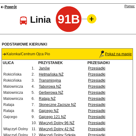
Pomoc
Powrót
91B
Linia
PODSTAWOWE KIERUNKI
Kalonka/Centrum Ojca Pio
Pokaż na mapie
ULICA
PRZYSTANEK
PRZESIADKI
1.
Janów
Przesiadki
Rokicińska
2.
Hetmańska NŻ
Przesiadki
Rokicińska
3.
Transmisyjna
Przesiadki
Malownicza
4.
Taborowa NŻ
Przesiadki
Malownicza
5.
Gerberowa NŻ
Przesiadki
Malownicza
6.
Rataja NŻ
Przesiadki
Rataja
7.
Słoneczne Zacisze NŻ
Przesiadki
Rataja
8.
Gajcego NŻ
Przesiadki
Gajcego
9.
Gajcego 121 NŻ
Przesiadki
10.
Wiączyń Dolny 96 NŻ
Przesiadki
Wiączyń Dolny
11.
Wiączyń Dolny 42 NŻ
Przesiadki
Wiączyń Dolny
12.
Wiączyń Dolny Szkoła
Przesiadki