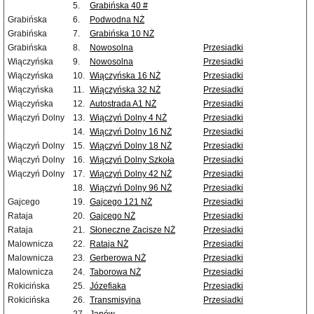
5.
Grabińska 40 #
Grabińska
6.
Podwodna NŻ
Grabińska
7.
Grabińska 10 NŻ
Grabińska
8.
Nowosolna
Przesiadki
Wiączyńska
9.
Nowosolna
Przesiadki
Wiączyńska
10.
Wiączyńska 16 NŻ
Przesiadki
Wiączyńska
11.
Wiączyńska 32 NŻ
Przesiadki
Wiączyńska
12.
Autostrada A1 NŻ
Przesiadki
Wiączyń Dolny
13.
Wiączyń Dolny 4 NŻ
Przesiadki
14.
Wiączyń Dolny 16 NŻ
Przesiadki
Wiączyń Dolny
15.
Wiączyń Dolny 18 NŻ
Przesiadki
Wiączyń Dolny
16.
Wiączyń Dolny Szkoła
Przesiadki
Wiączyń Dolny
17.
Wiączyń Dolny 42 NŻ
Przesiadki
18.
Wiączyń Dolny 96 NŻ
Przesiadki
Gajcego
19.
Gajcego 121 NŻ
Przesiadki
Rataja
20.
Gajcego NŻ
Przesiadki
Rataja
21.
Słoneczne Zacisze NŻ
Przesiadki
Malownicza
22.
Rataja NŻ
Przesiadki
Malownicza
23.
Gerberowa NŻ
Przesiadki
Malownicza
24.
Taborowa NŻ
Przesiadki
Rokicińska
25.
Józefiaka
Przesiadki
Rokicińska
26.
Transmisyjna
Przesiadki