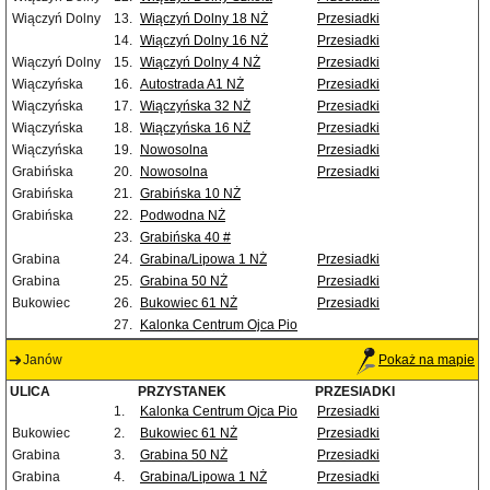
Wiączyń Dolny
13.
Wiączyń Dolny 18 NŻ
Przesiadki
14.
Wiączyń Dolny 16 NŻ
Przesiadki
Wiączyń Dolny
15.
Wiączyń Dolny 4 NŻ
Przesiadki
Wiączyńska
16.
Autostrada A1 NŻ
Przesiadki
Wiączyńska
17.
Wiączyńska 32 NŻ
Przesiadki
Wiączyńska
18.
Wiączyńska 16 NŻ
Przesiadki
Wiączyńska
19.
Nowosolna
Przesiadki
Grabińska
20.
Nowosolna
Przesiadki
Grabińska
21.
Grabińska 10 NŻ
Grabińska
22.
Podwodna NŻ
23.
Grabińska 40 #
Grabina
24.
Grabina/Lipowa 1 NŻ
Przesiadki
Grabina
25.
Grabina 50 NŻ
Przesiadki
Bukowiec
26.
Bukowiec 61 NŻ
Przesiadki
27.
Kalonka Centrum Ojca Pio
Janów
Pokaż na mapie
ULICA
PRZYSTANEK
PRZESIADKI
1.
Kalonka Centrum Ojca Pio
Przesiadki
Bukowiec
2.
Bukowiec 61 NŻ
Przesiadki
Grabina
3.
Grabina 50 NŻ
Przesiadki
Grabina
4.
Grabina/Lipowa 1 NŻ
Przesiadki