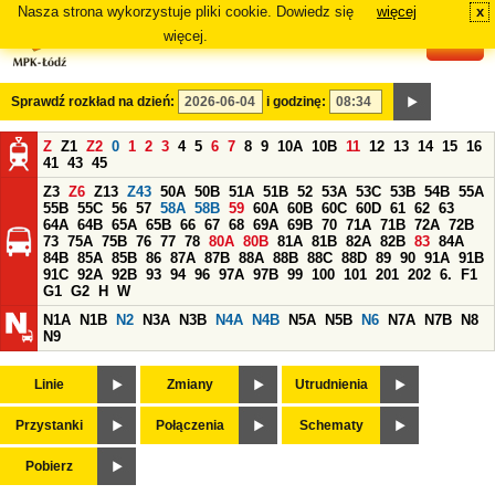
Nasza strona wykorzystuje pliki cookie. Dowiedz się
więcej
x
#
więcej.
Sprawdź rozkład na dzień:
i godzinę:
Z
Z1
Z2
0
1
2
3
4
5
6
7
8
9
10A
10B
11
12
13
14
15
16
41
43
45
Z3
Z6
Z13
Z43
50A
50B
51A
51B
52
53A
53C
53B
54B
55A
55B
55C
56
57
58A
58B
59
60A
60B
60C
60D
61
62
63
64A
64B
65A
65B
66
67
68
69A
69B
70
71A
71B
72A
72B
73
75A
75B
76
77
78
80A
80B
81A
81B
82A
82B
83
84A
84B
85A
85B
86
87A
87B
88A
88B
88C
88D
89
90
91A
91B
91C
92A
92B
93
94
96
97A
97B
99
100
101
201
202
6.
F1
G1
G2
H
W
N1A
N1B
N2
N3A
N3B
N4A
N4B
N5A
N5B
N6
N7A
N7B
N8
N9
Linie
Zmiany
Utrudnienia
Przystanki
Połączenia
Schematy
Pobierz