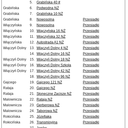
5.
Grabińska 40 #
Grabińska
6.
Podwodna NŻ
Grabińska
7.
Grabińska 10 NŻ
Grabińska
8.
Nowosolna
Przesiadki
Wiączyńska
9.
Nowosolna
Przesiadki
Wiączyńska
10.
Wiączyńska 16 NŻ
Przesiadki
Wiączyńska
11.
Wiączyńska 32 NŻ
Przesiadki
Wiączyńska
12.
Autostrada A1 NŻ
Przesiadki
Wiączyń Dolny
13.
Wiączyń Dolny 4 NŻ
Przesiadki
14.
Wiączyń Dolny 16 NŻ
Przesiadki
Wiączyń Dolny
15.
Wiączyń Dolny 18 NŻ
Przesiadki
Wiączyń Dolny
16.
Wiączyń Dolny Szkoła
Przesiadki
Wiączyń Dolny
17.
Wiączyń Dolny 42 NŻ
Przesiadki
18.
Wiączyń Dolny 96 NŻ
Przesiadki
Gajcego
19.
Gajcego 121 NŻ
Przesiadki
Rataja
20.
Gajcego NŻ
Przesiadki
Rataja
21.
Słoneczne Zacisze NŻ
Przesiadki
Malownicza
22.
Rataja NŻ
Przesiadki
Malownicza
23.
Gerberowa NŻ
Przesiadki
Malownicza
24.
Taborowa NŻ
Przesiadki
Rokicińska
25.
Józefiaka
Przesiadki
Rokicińska
26.
Transmisyjna
Przesiadki