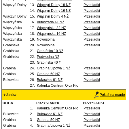
Wiączyń Dolny
13.
Wiączyń Dolny 18 NŻ
Przesiadki
14.
Wiączyń Dolny 16 NŻ
Przesiadki
Wiączyń Dolny
15.
Wiączyń Dolny 4 NŻ
Przesiadki
Wiączyńska
16.
Autostrada A1 NŻ
Przesiadki
Wiączyńska
17.
Wiączyńska 32 NŻ
Przesiadki
Wiączyńska
18.
Wiączyńska 16 NŻ
Przesiadki
Wiączyńska
19.
Nowosolna
Przesiadki
Grabińska
20.
Nowosolna
Przesiadki
Grabińska
21.
Grabińska 10 NŻ
Grabińska
22.
Podwodna NŻ
23.
Grabińska 40 #
Grabina
24.
Grabina/Lipowa 1 NŻ
Przesiadki
Grabina
25.
Grabina 50 NŻ
Przesiadki
Bukowiec
26.
Bukowiec 61 NŻ
Przesiadki
27.
Kalonka Centrum Ojca Pio
Janów
Pokaż na mapie
ULICA
PRZYSTANEK
PRZESIADKI
1.
Kalonka Centrum Ojca Pio
Przesiadki
Bukowiec
2.
Bukowiec 61 NŻ
Przesiadki
Grabina
3.
Grabina 50 NŻ
Przesiadki
Grabina
4.
Grabina/Lipowa 1 NŻ
Przesiadki