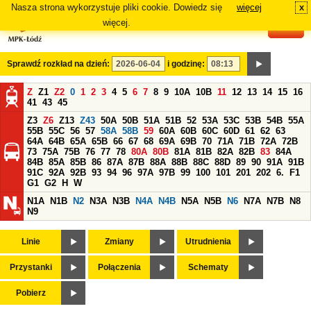
Nasza strona wykorzystuje pliki cookie. Dowiedz się
więcej
x
#
więcej.
Sprawdź rozkład na dzień:
i godzinę:
Z
Z1
Z2
0
1
2
3
4
5
6
7
8
9
10A
10B
11
12
13
14
15
16
41
43
45
Z3
Z6
Z13
Z43
50A
50B
51A
51B
52
53A
53C
53B
54B
55A
55B
55C
56
57
58A
58B
59
60A
60B
60C
60D
61
62
63
64A
64B
65A
65B
66
67
68
69A
69B
70
71A
71B
72A
72B
73
75A
75B
76
77
78
80A
80B
81A
81B
82A
82B
83
84A
84B
85A
85B
86
87A
87B
88A
88B
88C
88D
89
90
91A
91B
91C
92A
92B
93
94
96
97A
97B
99
100
101
201
202
6.
F1
G1
G2
H
W
N1A
N1B
N2
N3A
N3B
N4A
N4B
N5A
N5B
N6
N7A
N7B
N8
N9
Linie
Zmiany
Utrudnienia
Przystanki
Połączenia
Schematy
Pobierz