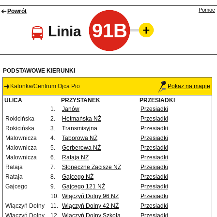
Pomoc
Powrót
91B
Linia
PODSTAWOWE KIERUNKI
Kalonka/Centrum Ojca Pio
Pokaż na mapie
ULICA
PRZYSTANEK
PRZESIADKI
1.
Janów
Przesiadki
Rokicińska
2.
Hetmańska NŻ
Przesiadki
Rokicińska
3.
Transmisyjna
Przesiadki
Malownicza
4.
Taborowa NŻ
Przesiadki
Malownicza
5.
Gerberowa NŻ
Przesiadki
Malownicza
6.
Rataja NŻ
Przesiadki
Rataja
7.
Słoneczne Zacisze NŻ
Przesiadki
Rataja
8.
Gajcego NŻ
Przesiadki
Gajcego
9.
Gajcego 121 NŻ
Przesiadki
10.
Wiączyń Dolny 96 NŻ
Przesiadki
Wiączyń Dolny
11.
Wiączyń Dolny 42 NŻ
Przesiadki
Wiączyń Dolny
12.
Wiączyń Dolny Szkoła
Przesiadki